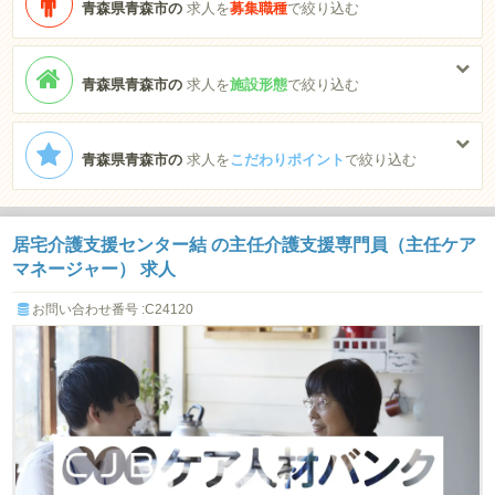
青森県青森市の
求人を
募集職種
で絞り込む
青森県青森市の
求人を
施設形態
で絞り込む
青森県青森市の
求人を
こだわりポイント
で絞り込む
居宅介護支援センター結 の主任介護支援専門員（主任ケア
マネージャー） 求人
お問い合わせ番号 :C24120