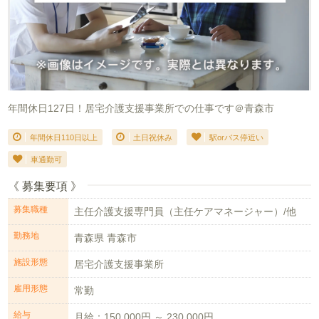
年間休日127日！居宅介護支援事業所での仕事です＠青森市
年間休日110日以上
土日祝休み
駅orバス停近い
車通勤可
《 募集要項 》
募集職種
主任介護支援専門員（主任ケアマネージャー）/他
勤務地
青森県 青森市
施設形態
居宅介護支援事業所
雇用形態
常勤
給与
月給：150,000円 ～ 230,000円