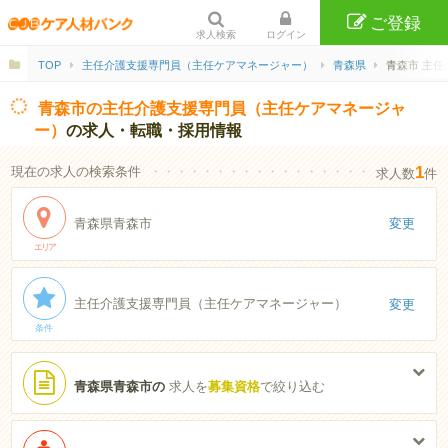
ご登録
求人検索
ログイン
TOP
主任介護支援専門員（主任ケアマネージャー）
青森県
青森市 主
青森市の主任介護支援専門員（主任ケアマネージャ
ー）
の求人・転職・採用情報
1
現在の求人の検索条件
・・・・・・・・・・・・・・・・・・・・・・
求人数
件
青森県青森市
変更
エリア
主任介護支援専門員（主任ケアマネージャー）
変更
条件
青森県青森市の
求人を
募集資格
で絞り込む