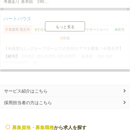
考慮あり 基本給 190,...
ハートハウス
もっと見る
青森県 黒石市
主任介護支援専門員（主任ケアマネージャー）
居宅
常勤
【未残業なし♪グループホームでの主任ケアマネ募集！＠黒石市】
【給与】
【月給】180,000円-190,000円 基本給 150,000
円-170,000円 資...
サービス紹介はこちら
採用担当者の方はこちら
募集資格・募集職種
から求人を探す