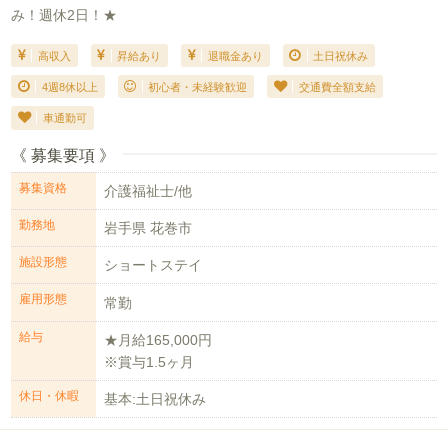
み！週休2日！★
高収入
昇給あり
退職金あり
土日祝休み
4週8休以上
初心者・未経験歓迎
交通費全額支給
車通勤可
《 募集要項 》
募集資格
介護福祉士/他
勤務地
岩手県 花巻市
施設形態
ショートステイ
雇用形態
常勤
給与
★月給165,000円
※賞与1.5ヶ月
休日・休暇
基本:土日祝休み