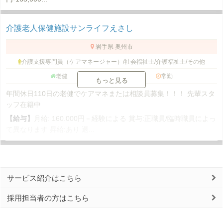
介護老人保健施設サンライフえさし
岩手県 奥州市
介護支援専門員（ケアマネージャー）/社会福祉士/介護福祉士/その他
老健
常勤
もっと見る
年間休日110日の老健でケアマネまたは相談員募集！！！ 先輩スタ
ッフ在籍中
【給与】
月給: 160.000円－経験による 賞与:正職員/臨時職員によっ
て異なります 昇給:あり 退...
サービス紹介はこちら
採用担当者の方はこちら