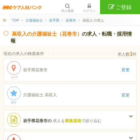
ご登録
求人検索
ログイン
TOP
介護福祉士
岩手県
花巻市
高収入 の求人
高収入の介護福祉士（花巻市）
の求人・転職・採用情
報
1
現在の求人の検索条件
・・・・・・・・・・・・・・・・・・・・・・
求人数
件
岩手県花巻市
変更
エリア
介護福祉士 高収入
変更
条件
岩手県花巻市の
求人を
募集資格
で絞り込む