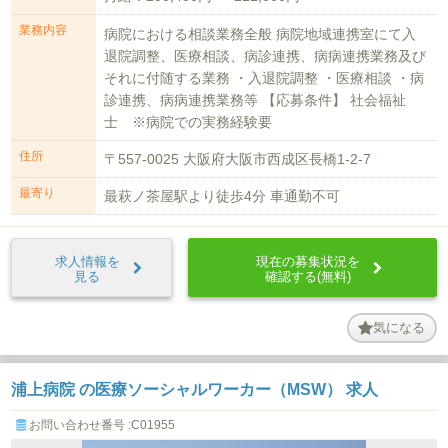
業務内容
病院における相談業務全般 病院地域連携室にて入
退院調整、医療相談、病診連携、病病連携業務及び
それに付随する業務 ・入退院調整 ・医療相談 ・病
診連携、病病連携業務等 【応募条件】 社会福祉
士 ※病院での実務経験要
住所
〒557-0025 大阪府大阪市西成区長橋1-2-7
最寄り
最萩ノ茶屋駅より徒歩4分 車通勤不可
求人情報を
現在の募集状況を
見る
確認する(無料)
気になる
浦上病院 の医療ソーシャルワーカー（MSW） 求人
お問い合わせ番号 :C01955