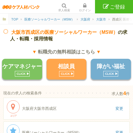
ご登録
求人検索
ログイン
TOP
医療ソーシャルワーカー（MSW）
大阪府
大阪市
西成区 医療
大阪市西成区の医療ソーシャルワーカー（MSW）
の求
人・転職・採用情報
▼
転職先の無料相談はこちら
▼
ケアマネジャー
相談員
障がい福祉
CLICK ▶︎
CLICK ▶︎
CLICK ▶︎
4
現在の求人の検索条件
・・・・・・・・・・・・・・・・・・・・・・
求人数
件
大阪府大阪市西成区
変更
エリア
医療ソーシャルワーカー（MSW）
変更