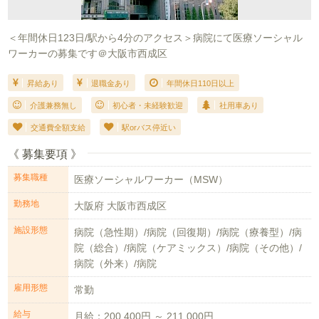
＜年間休日123日/駅から4分のアクセス＞病院にて医療ソーシャル
ワーカーの募集です＠大阪市西成区
昇給あり
退職金あり
年間休日110日以上
介護兼務無し
初心者・未経験歓迎
社用車あり
交通費全額支給
駅orバス停近い
《 募集要項 》
募集職種
医療ソーシャルワーカー（MSW）
勤務地
大阪府 大阪市西成区
施設形態
病院（急性期）/病院（回復期）/病院（療養型）/病
院（総合）/病院（ケアミックス）/病院（その他）/
病院（外来）/病院
雇用形態
常勤
給与
月給：200,400円 ～ 211,000円