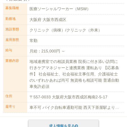
募集職種
医療ソーシャルワーカー（MSW）
勤務地
大阪府 大阪市西成区
施設形態
クリニック（病棟）/クリニック（外来）
雇用形態
常勤
給与
月給：215,000円 ～
業務内容
地域連携室での相談員業務 院長に付き添い訪問に
行きケアマネジャーと連携業務 運転あり 【応募条
件】 社会福祉士、社会福祉主事任用、介護福祉士
のいずれかあれば尚可 無資格も相談可能 普通自動
車免許必須
住所
〒557-0033 大阪府大阪市西成区梅南2-5-17
最寄り
車不可 バイク自転車通勤可能 西天下茶屋駅より徒歩6分
求人情報を見る