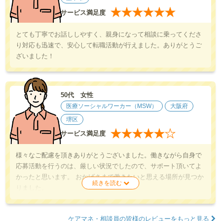
★
★
★
★
★
★
サービス満足度
とても丁寧でお話ししやすく、親身になって相談に乗ってくださ
り対応も迅速で、安心して転職活動が行えました。ありがとうご
ざいました！
50代 女性
医療ソーシャルワーカー（MSW）
大阪府
堺区
★
★
★
★
★
★
サービス満足度
様々なご配慮を頂きありがとうございました。働きながら自身で
応募活動を行うのは、厳しい状況でしたので、サポート頂いてよ
かったと思います。 おかげさまで働きたいと思える場所が見つか
りました。
ケアマネ・相談員の皆様のレビューをもっと見る