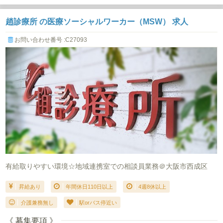
趙診療所 の医療ソーシャルワーカー（MSW） 求人
お問い合わせ番号 :C27093
有給取りやすい環境☆地域連携室での相談員業務＠大阪市西成区
昇給あり
年間休日110日以上
4週8休以上
介護兼務無し
駅orバス停近い
《 募集要項 》