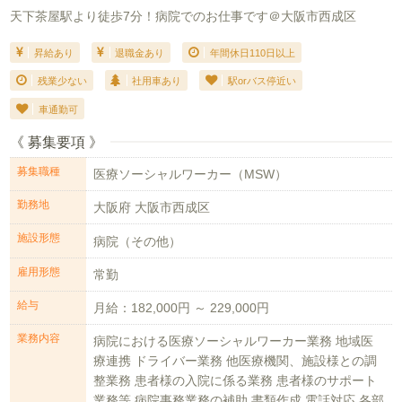
天下茶屋駅より徒歩7分！病院でのお仕事です＠大阪市西成区
昇給あり
退職金あり
年間休日110日以上
残業少ない
社用車あり
駅orバス停近い
車通勤可
《 募集要項 》
募集職種
医療ソーシャルワーカー（MSW）
勤務地
大阪府 大阪市西成区
施設形態
病院（その他）
雇用形態
常勤
給与
月給：182,000円 ～ 229,000円
業務内容
病院における医療ソーシャルワーカー業務 地域医
療連携 ドライバー業務 他医療機関、施設様との調
整業務 患者様の入院に係る業務 患者様のサポート
業務等 病院事務業務の補助 書類作成 電話対応 各部