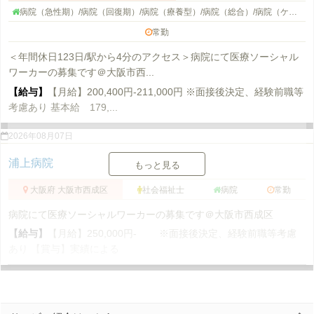
病院（急性期）/病院（回復期）/病院（療養型）/病院（総合）/病院（ケアミックス）/病院（その他）/病院（外来）/病院
常勤
＜年間休日123日/駅から4分のアクセス＞病院にて医療ソーシャル
ワーカーの募集です＠大阪市西...
【給与】
【月給】200,400円-211,000円 ※面接後決定、経験前職等
考慮あり 基本給 179,...
2026年08月07日
浦上病院
もっと見る
大阪府 大阪市西成区
社会福祉士
病院
常勤
病院にて医療ソーシャルワーカーの募集です＠大阪市西成区
【給与】
【月給】250,000円- ※面接後決定、経験前職等考慮
あり 【賞与】実績による