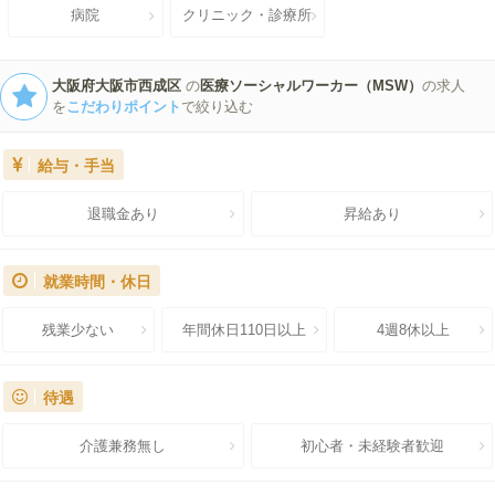
病院
クリニック・診療所
未経験歓迎の求人を探す
大阪府大阪市西成区
の
医療ソーシャルワーカー（MSW）
の求人
を
こだわりポイント
で絞り込む
給与・手当
退職金あり
昇給あり
就業時間・休日
残業少ない
年間休日110日以上
4週8休以上
待遇
介護兼務無し
初心者・未経験者歓迎