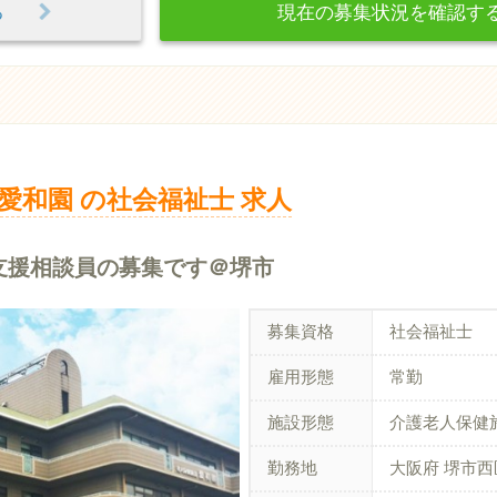
見る
現在の募集状況を確認
愛和園 の社会福祉士 求人
支援相談員の募集です＠堺市
募集資格
社会福祉士
雇用形態
常勤
施設形態
介護老人保健
勤務地
大阪府 堺市西