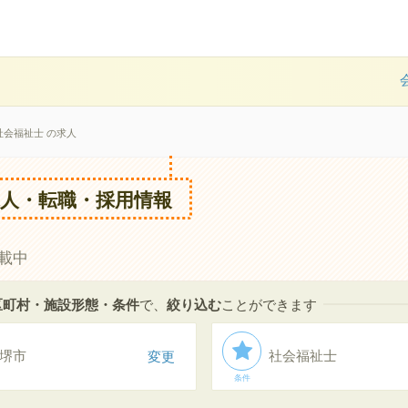
社会福祉士 の求人
人・転職・採用情報
載中
区町村・施設形態・条件
で、
絞り込む
ことができます
堺市
変更
社会福祉士
条件