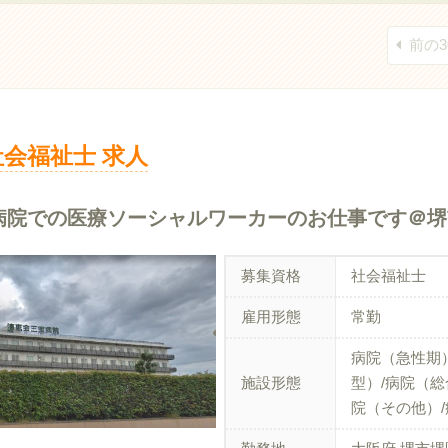
前の3
社会福祉士 求人
病院での医療ソーシャルワーカーのお仕事です＠堺
募集資格
社会福祉士
雇用形態
常勤
病院（急性期
施設形態
型）/病院（総
院（その他）/