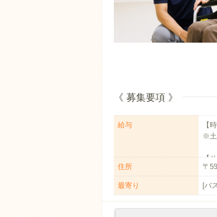
《 募集要項 》
給与
【時給
※土
【そ
住所
〒5
時間
資格
最寄り
[バ
特別