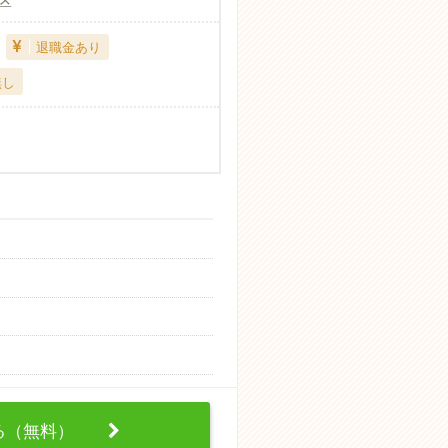
区
退職金あり
無し
する（無料）