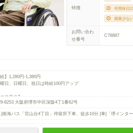
特徴
年間休日1
残業少な
お問い合わ
C78887
せ番号
】1,280円-1,380円
曜日、日曜日、祝日は時給100円アップ
の他手当】
99-8253 大阪府堺市中区深阪4丁1番62号
外勤務手当
手当
ス]南海バス「宮山台4丁目」停留所下車、徒歩10分 [車]「堺インター
手当