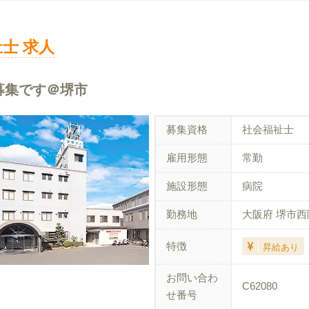
士 求人
募集です＠堺市
募集資格
社会福祉士
雇用形態
常勤
施設形態
病院
勤務地
大阪府 堺市西
特徴
昇給あり
お問い合わ
C62080
せ番号