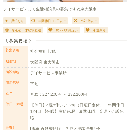
デイサービスにて生活相談員の募集です@東大阪市
昇給あり
年間休日110日以上
4週8休以上
初心者・未経験歓迎
駅orバス停近い
車通勤可
《 募集要項 》
募集資格
社会福祉士/他
勤務地
大阪府 東大阪市
施設形態
デイサービス事業所
雇用形態
常勤
給与
月給：227,200円 ～ 232,200円
休日・休暇
【休日】4週8休シフト制（日曜日定休） 年間休日
124日 【休暇】有給休暇、夏季休暇、育児・介護休
暇
最寄り
[電車]近鉄奈良線 八戸ノ里駅徒歩4分