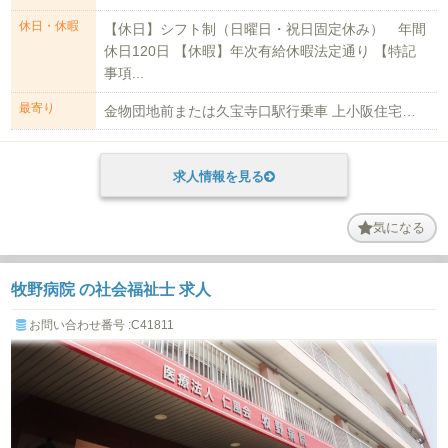
休日・休暇
【休日】シフト制（日曜日・祝日固定休み） 年間
休日120日 【休暇】年次有給休暇法定通り 【特記
事項...
最寄り
金物団地前または久宝寺口駅行乗車 上小阪住宅前下車徒歩1分
求人情報を見る
気になる
牧野病院 の社会福祉士 求人
お問い合わせ番号 :C41811