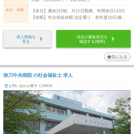
休日・休暇
【休日】週休2日制、月21日勤務、年間休日113日
【休暇】年次有給休暇:法定通り 初年度10日/最...
求人情報を
現在の募集状況を
見る
確認する(無料)
気になる
弥刀中央病院 の社会福祉士 求人
お問い合わせ番号 :C39929