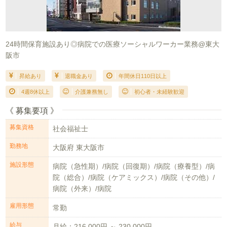
24時間保育施設あり◎病院での医療ソーシャルワーカー業務@東大
阪市
昇給あり
退職金あり
年間休日110日以上
4週8休以上
介護兼務無し
初心者・未経験歓迎
《 募集要項 》
募集資格
社会福祉士
勤務地
大阪府 東大阪市
施設形態
病院（急性期）/病院（回復期）/病院（療養型）/病
院（総合）/病院（ケアミックス）/病院（その他）/
病院（外来）/病院
雇用形態
常勤
給与
月給：216,000円 ～ 230,000円