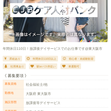
年間休日110日！放課後デイサービスでのお仕事です@東大阪市
昇給あり
年間休日110日以上
初心者・未経験歓迎
社用車あり
駅orバス停近い
車通勤可
《 募集要項 》
募集資格
社会福祉士/他
勤務地
大阪府 東大阪市
施設形態
放課後等デイサービス