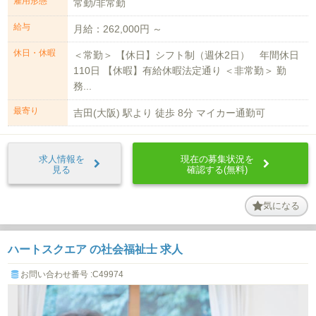
雇用形態
常勤/非常勤
給与
月給：262,000円 ～
休日・休暇
＜常勤＞ 【休日】シフト制（週休2日） 年間休日
110日 【休暇】有給休暇法定通り ＜非常勤＞ 勤
務...
最寄り
吉田(大阪) 駅より 徒歩 8分 マイカー通勤可
求人情報を
現在の募集状況を
見る
確認する(無料)
気になる
ハートスクエア の社会福祉士 求人
お問い合わせ番号 :C49974