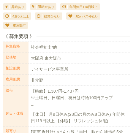
昇給あり
退職金あり
年間休日110日以上
4週8休以上
残業少ない
駅orバス停近い
車通勤可
《 募集要項 》
募集資格
社会福祉士/他
勤務地
大阪府 東大阪市
施設形態
デイサービス事業所
雇用形態
非常勤
給与
【時給】1,307円-1,437円
※土曜日、日曜日、祝日は時給100円アップ
...
休日・休暇
【休日】 月9日休み(28日の月のみ8日休み) 年間休
日119日以上 【休暇】 リフレッシュ休暇(...
最寄り
[電車]近鉄けいはんな線「吉田」駅から徒歩約5分