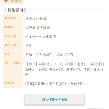
車通勤可
《 募集要項 》
募集資格
社会福祉士/他
勤務地
大阪府 東大阪市
施設形態
デイサービス事業所
雇用形態
常勤
給与
月給：227,200円 ～ 232,200円
休日・休暇
【休日】4週8休シフト制（日曜日定休） 年間休日
124日 【休暇】有給休暇、夏季休暇、育児・介護休
暇
最寄り
[電車]高井田(大阪市営)駅まで徒歩7分
求人情報を見る