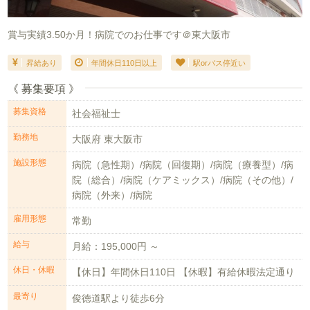
賞与実績3.50か月！病院でのお仕事です＠東大阪市
昇給あり
年間休日110日以上
駅orバス停近い
《 募集要項 》
募集資格
社会福祉士
勤務地
大阪府 東大阪市
施設形態
病院（急性期）/病院（回復期）/病院（療養型）/病
院（総合）/病院（ケアミックス）/病院（その他）/
病院（外来）/病院
雇用形態
常勤
給与
月給：195,000円 ～
休日・休暇
【休日】年間休日110日 【休暇】有給休暇法定通り
最寄り
俊徳道駅より徒歩6分