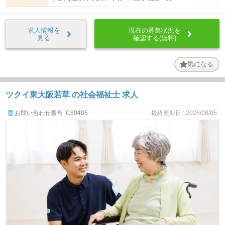
求人情報を
現在の募集状況を
見る
確認する(無料)
気になる
ツクイ東大阪若草 の社会福祉士 求人
お問い合わせ番号 :C60405
最終更新日 : 2026/08/05