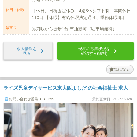
休日・休暇
【休日】日祝固定休み 4週8休シフト制 年間休日
110日 【休暇】有給休暇法定通り、季節休暇3日
最寄り
弥刀駅から徒歩1分 車通勤可（駐車場無料）
求人情報を
現在の募集状況を
見る
確認する(無料)
気になる
ライズ児童デイサービス東大阪よしだ の社会福祉士 求人
お問い合わせ番号 :C37156
最終更新日 : 2026/07/28