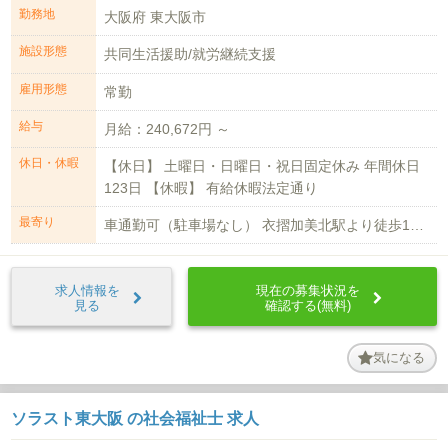
勤務地
大阪府 東大阪市
施設形態
共同生活援助/就労継続支援
雇用形態
常勤
給与
月給：240,672円 ～
休日・休暇
【休日】 土曜日・日曜日・祝日固定休み 年間休日
123日 【休暇】 有給休暇法定通り
最寄り
車通勤可（駐車場なし） 衣摺加美北駅より徒歩10分
求人情報を
現在の募集状況を
見る
確認する(無料)
気になる
ソラスト東大阪 の社会福祉士 求人