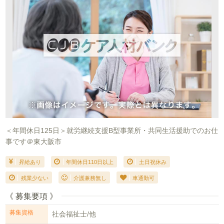
＜年間休日125日＞就労継続支援B型事業所・共同生活援助でのお仕
事です＠東大阪市
昇給あり
年間休日110日以上
土日祝休み
残業少ない
介護兼務無し
車通勤可
《 募集要項 》
募集資格
社会福祉士/他