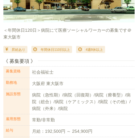
＜年間休日120日＞病院にて医療ソーシャルワーカーの募集です＠
東大阪市
昇給あり
年間休日110日以上
4週8休以上
《 募集要項 》
募集資格
社会福祉士
勤務地
大阪府 東大阪市
施設形態
病院（急性期）/病院（回復期）/病院（療養型）/病
院（総合）/病院（ケアミックス）/病院（その他）/
病院（外来）/病院
雇用形態
常勤/非常勤
給与
月給：192,500円 ～ 254,900円