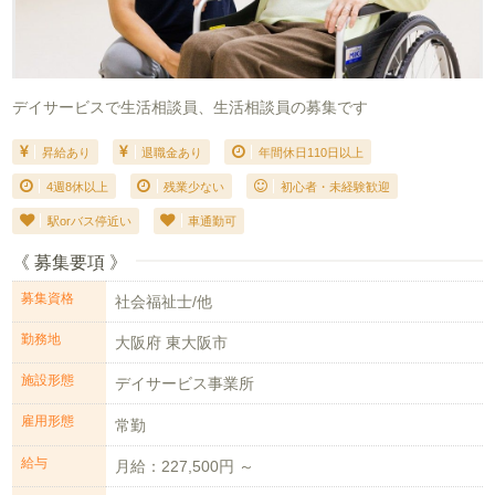
デイサービスで生活相談員、生活相談員の募集です
昇給あり
退職金あり
年間休日110日以上
4週8休以上
残業少ない
初心者・未経験歓迎
駅orバス停近い
車通勤可
《 募集要項 》
募集資格
社会福祉士/他
勤務地
大阪府 東大阪市
施設形態
デイサービス事業所
雇用形態
常勤
給与
月給：227,500円 ～