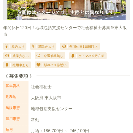
年間休日120日！地域包括支援センターで社会福祉士募集＠東大阪
市
昇給あり
退職金あり
年間休日110日以上
残業少ない
介護兼務無し
ケアマネ複数在籍
社用車あり
駅orバス停近い
《 募集要項 》
募集資格
社会福祉士
勤務地
大阪府 東大阪市
施設形態
地域包括支援センター
雇用形態
常勤
給与
月給：186,700円 ～ 246,100円