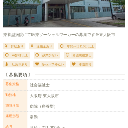
療養型病院にて医療ソーシャルワーカーの募集です＠東大阪市
昇給あり
退職金あり
年間休日110日以上
4週8休以上
残業少ない
介護兼務無し
社用車あり
駅orバス停近い
車通勤可
《 募集要項 》
募集資格
社会福祉士
勤務地
大阪府 東大阪市
施設形態
病院（療養型）
雇用形態
常勤
給与
月給：211,000円 ～