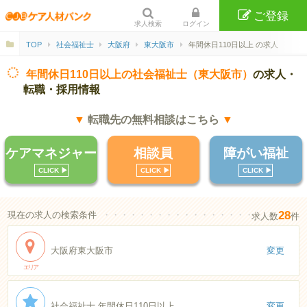
ご登録
求人検索
ログイン
TOP
社会福祉士
大阪府
東大阪市
年間休日110日以上 の求人
年間休日110日以上の社会福祉士（東大阪市）
の求人・
転職・採用情報
▼
転職先の無料相談はこちら
▼
ケアマネジャー
相談員
障がい福祉
CLICK ▶︎
CLICK ▶︎
CLICK ▶︎
28
現在の求人の検索条件
・・・・・・・・・・・・・・・・・・・・・・
求人数
件
大阪府東大阪市
変更
エリア
社会福祉士 年間休日110日以上
変更