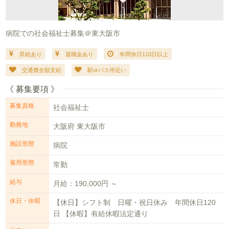
病院での社会福祉士募集＠東大阪市
昇給あり
退職金あり
年間休日110日以上
交通費全額支給
駅orバス停近い
《 募集要項 》
募集資格
社会福祉士
勤務地
大阪府 東大阪市
施設形態
病院
雇用形態
常勤
給与
月給：190,000円 ～
休日・休暇
【休日】シフト制 日曜・祝日休み 年間休日120
日 【休暇】有給休暇法定通り