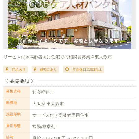
サービス付き高齢者向け住宅での相談員募集＠東大阪市
昇給あり
退職金あり
年間休日110日以上
《 募集要項 》
募集資格
社会福祉士
勤務地
大阪府 東大阪市
施設形態
サービス付き高齢者専用住宅
雇用形態
常勤/非常勤
給与
月給：192,500円 ～ 254,900円