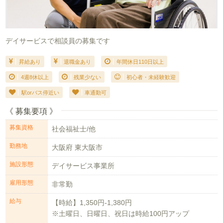
デイサービスで相談員の募集です
昇給あり
退職金あり
年間休日110日以上
4週8休以上
残業少ない
初心者・未経験歓迎
駅orバス停近い
車通勤可
《 募集要項 》
募集資格
社会福祉士/他
勤務地
大阪府 東大阪市
施設形態
デイサービス事業所
雇用形態
非常勤
給与
【時給】1,350円-1,380円
※土曜日、日曜日、祝日は時給100円アップ