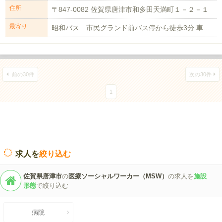
住所
〒847-0082 佐賀県唐津市和多田天満町１－２－１
最寄り
昭和バス 市民グランド前バス停から徒歩3分 車通勤可（駐車場有）
前の30件
次の30件
1
求人を
絞り込む
佐賀県唐津市
の
医療ソーシャルワーカー（MSW）
の求人を
施設
形態
で絞り込む
病院