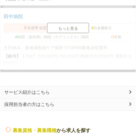
田中病院
佐賀県 佐賀市
社会福祉士
もっと見る
病院（急性期）/病院（ケアミックス）/病院
常勤
土日休み。急地域包括ケア病床でのMSW募集@佐賀市
【給与】
【月給】230,000円‐260,000円 職務手当30000円 通勤手当
6000円
サービス紹介はこちら
採用担当者の方はこちら
募集資格・募集職種
から求人を探す