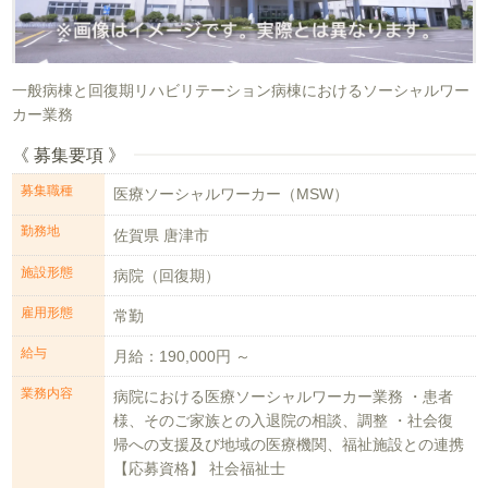
一般病棟と回復期リハビリテーション病棟におけるソーシャルワー
カー業務
《 募集要項 》
募集職種
医療ソーシャルワーカー（MSW）
勤務地
佐賀県 唐津市
施設形態
病院（回復期）
雇用形態
常勤
給与
月給：190,000円 ～
業務内容
病院における医療ソーシャルワーカー業務 ・患者
様、そのご家族との入退院の相談、調整 ・社会復
帰への支援及び地域の医療機関、福祉施設との連携
【応募資格】 社会福祉士