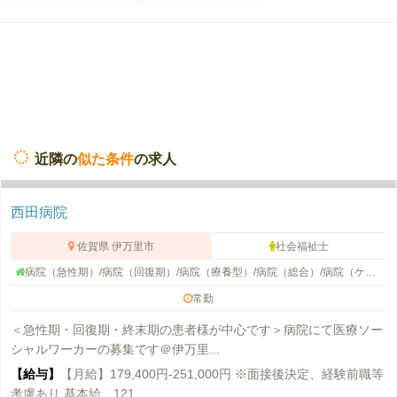
近隣の
似た条件
の求人
西田病院
佐賀県 伊万里市
社会福祉士
病院（急性期）/病院（回復期）/病院（療養型）/病院（総合）/病院（ケアミックス）/病院（その他）/病院（外来）/病院
常勤
＜急性期・回復期・終末期の患者様が中心です＞病院にて医療ソー
シャルワーカーの募集です＠伊万里...
【給与】
【月給】179,400円-251,000円 ※面接後決定、経験前職等
考慮あり 基本給 121,...