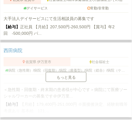
デイサービス
常勤/非常勤
大手法人デイサービスにて生活相談員の募集です
【給与】
正社員 【月給】207,500円-260,500円 【賞与】年2
回 -500,000円 パ...
西田病院
佐賀県 伊万里市
社会福祉士
病院（急性期）/病院（回復期）/病院（療養型）/病院（総合）/病院（ケアミックス）/病院（その他）/病院（外来）/病院
もっと見る
常勤
＜急性期・回復期・終末期の患者様が中心です＞病院にて医療ソー
シャルワーカーの募集です＠伊万里...
【給与】
【月給】179,400円-251,000円 ※面接後決定、経験前職等
考慮あり 基本給 121,...