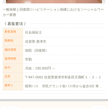
一般病棟と回復期リハビリテーション病棟におけるソーシャルワー
カー業務
《 募集要項 》
募集資格
社会福祉士
勤務地
佐賀県 唐津市
施設形態
病院（回復期）
雇用形態
常勤
給与
月給：190,000円 ～
住所
〒847-0082 佐賀県唐津市和多田天満町１－２－１
最寄り
昭和バス 市民グランド前バス停から徒歩3分 車通勤可（駐車場有）