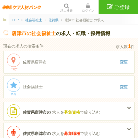
ご登録
求人検索
ログイン
TOP
社会福祉士
佐賀県
唐津市 社会福祉士 の求人
唐津市の社会福祉士
の求人・転職・採用情報
1
現在の求人の検索条件
・・・・・・・・・・・・・・・・・・・・・・
求人数
件
佐賀県唐津市
変更
エリア
社会福祉士
変更
条件
佐賀県唐津市の
求人を
募集資格
で絞り込む
佐賀県唐津市の
求人を
募集職種
で絞り込む