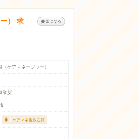
ー） 求
気になる
員（ケアマネージャー）
事業所
市
ケアマネ複数在籍