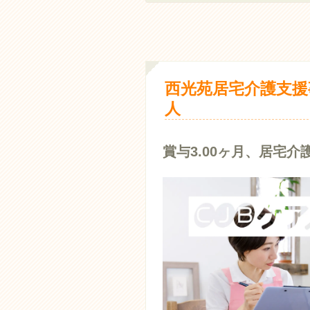
西光苑居宅介護支援
人
賞与3.00ヶ月、居宅