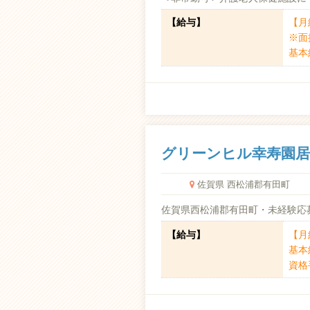
【給与】
【月給
※面
基本給
グリーンヒル幸寿園居
佐賀県 西松浦郡有田町
佐賀県西松浦郡有田町・未経験応募
【給与】
【月給
基本給
資格手