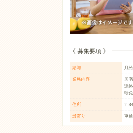
《 募集要項 》
給与
月給：
業務内容
居宅
連絡
転免
住所
〒8
最寄り
車通