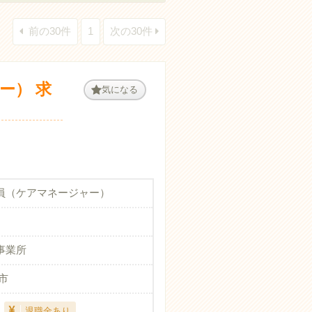
前の30件
1
次の30件
ー） 求
気になる
員（ケアマネージャー）
事業所
市
退職金あり