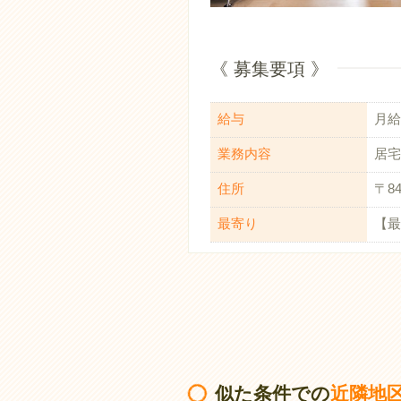
《 募集要項 》
給与
月給：
業務内容
居宅
住所
〒8
最寄り
【最
似た条件での
近隣地