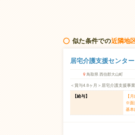
【昇
【退
【通
【定
似た条件での
近隣地
居宅介護支援センター
鳥取県 西伯郡大山町
＜賞与4.8ヶ月＞居宅介護支援事
【給与】
【月給
※面
基本給