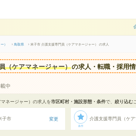
ャー）
鳥取県
米子市 介護支援専門員（ケアマネージャー） の求人
員（ケアマネージャー）
の求人・転職・採用情
掲載中
アマネージャー）の求人を
市区町村・施設形態・条件
で、
絞り込む
米子市
変更
介護支援専門員（ケア
条件