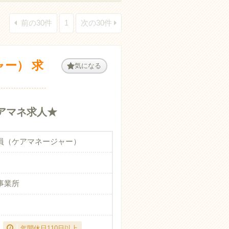
前の30件
1
次の30件
ー） 求
気になる
アマネ求人★
員（ケアマネージャー）
事業所
年間休日110日以上