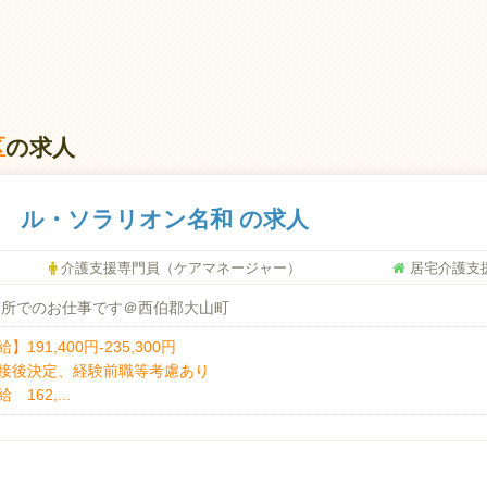
給】業績による 月/10,000円-（前年度実績）
職金】制度なし
勤手当】月上限10.000円
年】一律65歳※再雇用有り
区
の求人
 ル・ソラリオン名和 の求人
介護支援専門員（ケアマネージャー）
居宅介護支
業所でのお仕事です＠西伯郡大山町
】191,400円-235,300円
接後決定、経験前職等考慮あり
 162,...