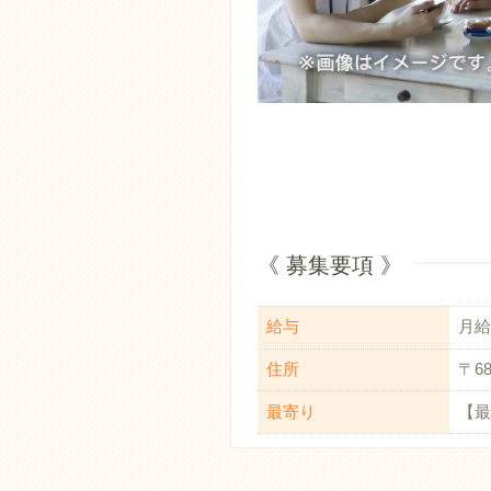
《 募集要項 》
給与
月給：
住所
〒68
最寄り
【最