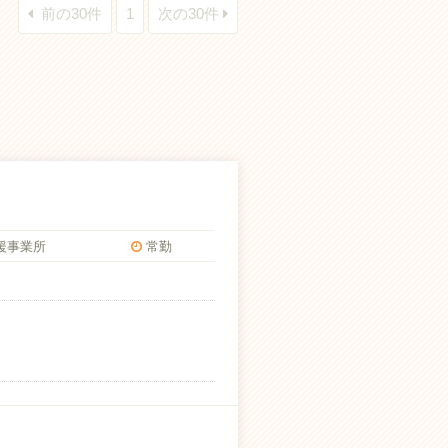
前の30件
1
次の30件
援事業所
常勤