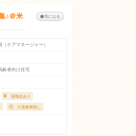
集♪＠米
気になる
員（ケアマネージャー）
高齢者向け住宅
退職金あり
い
介護兼務無し