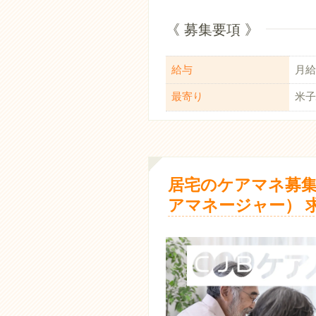
《 募集要項 》
給与
月給：
最寄り
米子
居宅のケアマネ募集
アマネージャー） 