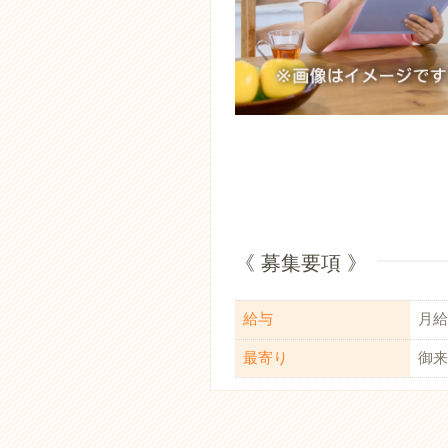
《 募集要項 》
給与
月給：
最寄り
御来