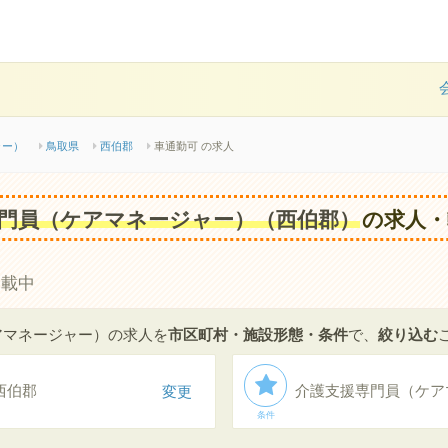
ャー）
鳥取県
西伯郡
車通勤可 の求人
門員（ケアマネージャー）（西伯郡）
の求人・
掲載中
アマネージャー）の求人を
市区町村・施設形態・条件
で、
絞り込む
西伯郡
変更
条件