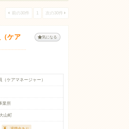
前の30件
1
次の30件
員（ケア
気になる
員（ケアマネージャー）
事業所
郡大山町
退職金あり