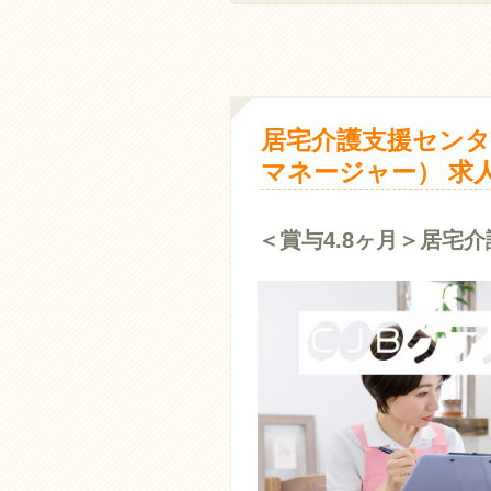
居宅介護支援センタ
マネージャー） 求
＜賞与4.8ヶ月＞居宅