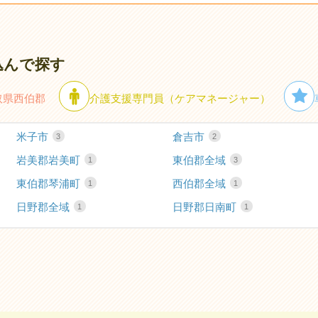
込んで探す
取県西伯郡
介護支援専門員（ケアマネージャー）
米子市
倉吉市
3
2
岩美郡岩美町
東伯郡全域
1
3
東伯郡琴浦町
西伯郡全域
1
1
日野郡全域
日野郡日南町
1
1