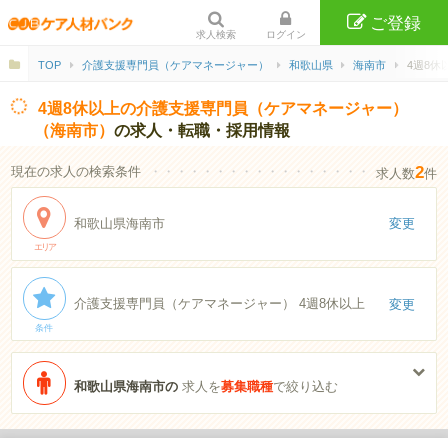
ご登録
求人検索
ログイン
TOP
介護支援専門員（ケアマネージャー）
和歌山県
海南市
4週8休
4週8休以上の介護支援専門員（ケアマネージャー）
（海南市）
の求人・転職・採用情報
2
現在の求人の検索条件
・・・・・・・・・・・・・・・・・・・・・・
求人数
件
和歌山県海南市
変更
エリア
介護支援専門員（ケアマネージャー） 4週8休以上
変更
条件
和歌山県海南市の
求人を
募集職種
で絞り込む