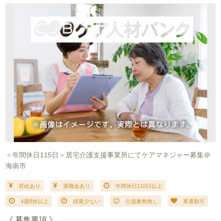
＜年間休日115日＞居宅介護支援事業所にてケアマネジャー募集＠
海南市
昇給あり
退職金あり
年間休日110日以上
4週8休以上
残業少ない
介護兼務無し
車通勤可
《 募集要項 》