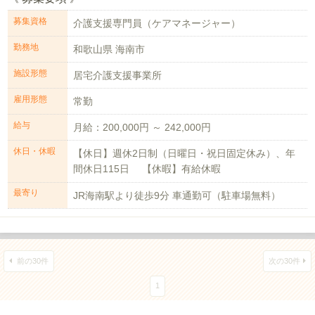
募集資格
介護支援専門員（ケアマネージャー）
勤務地
和歌山県 海南市
施設形態
居宅介護支援事業所
雇用形態
常勤
給与
月給：200,000円 ～ 242,000円
休日・休暇
【休日】週休2日制（日曜日・祝日固定休み）、年
間休日115日 【休暇】有給休暇
最寄り
JR海南駅より徒歩9分 車通勤可（駐車場無料）
前の30件
次の30件
1