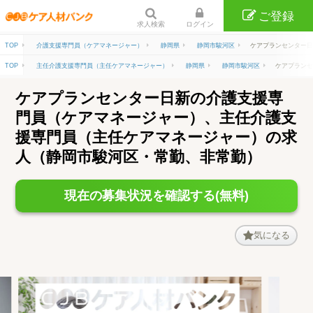
ご登録
求人検索
ログイン
TOP
介護支援専門員（ケアマネージャー）
静岡県
静岡市駿河区
ケアプランセンター日
TOP
主任介護支援専門員（主任ケアマネージャー）
静岡県
静岡市駿河区
ケアプランセ
ケアプランセンター日新の介護支援専
門員（ケアマネージャー）、主任介護支
援専門員（主任ケアマネージャー）の求
人（静岡市駿河区・常勤、非常勤）
現在の募集状況を確認する(無料)
気になる