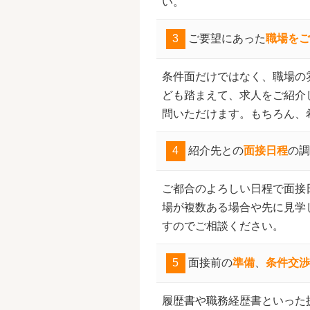
い。
3
ご要望にあった
職場をご
条件面だけではなく、職場の
ども踏まえて、求人をご紹介
問いただけます。もちろん、
4
紹介先との
面接日程
の調
ご都合のよろしい日程で面接
場が複数ある場合や先に見学
すのでご相談ください。
5
面接前の
準備
、
条件交渉
履歴書や職務経歴書といった