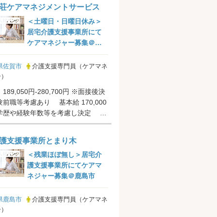
荘ケアマネジメントサービス
＜土曜日・日曜日休み＞
居宅介護支援事業所にて
ケアマネジャー募集＠佐
賀市
県佐賀市
介護支援専門員（ケアマネ
ー）
89,050円-280,700円 ※面接後決
前職等考慮あり 基本給 170,000
学歴や経験年数等を考慮し決定 年
,80...
護支援事業所とまり木
＜残業ほぼ無し＞居宅介
護支援事業所にてケアマ
ネジャー募集＠鹿島市
県鹿島市
介護支援専門員（ケアマネ
ー）