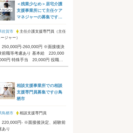
＜残業少なめ＞居宅介護
支援事業所にて主任ケア
マネジャーの募集です＠
佐賀市東与賀町
県佐賀市
主任介護支援専門員（主任
ネージャー）
50,000円-260,000円 ※面接後決
前職等考慮あり 基本給 220,000
,000円 特殊手当 20,000円 役職手
相談支援事業所での相談
支援専門員募集です@鳥
栖市
県鳥栖市
相談支援専門員
220,000円‐ ※面接後決定、経験前
慮あり