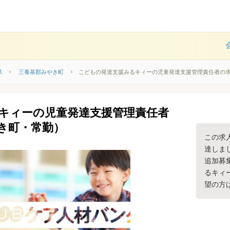
県
三養基郡みやき町
こどもの発達支援みるキィーの児童発達支援管理責任者の
キィーの児童発達支援管理責任者
き町・常勤）
この求
達しま
追加募
るキィ
望の方