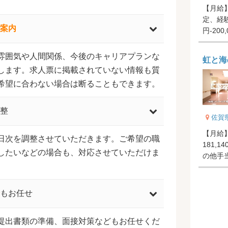
【月給】1
定、経験
案内
円-20
【賞与..
雰囲気や人間関係、今後のキャリアプランな
虹と海
します。求人票に掲載されていない情報も質
希望に合わない場合は断ることもできます。
整
佐賀
【月給】18
日次を調整させていただきます。ご希望の職
181,1
したいなどの場合も、対応させていただけま
の他手当
（規...
もお任せ
提出書類の準備、面接対策などもお任せくだ