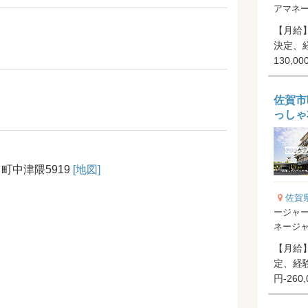
アマネ
【月給】
決定、
130,0
【特...
佐賀市
っしゃ
町中津隈5919
[地図]
佐賀
ージャー
ネージ
【月給】1
定、経験
円-260
アップ..