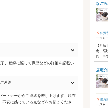
なごみ
佐賀
ージャ
【月給】1
定、経験
円 ※
齢給手当 2
完了、登録に際して職歴などの詳細を記載い
居宅介
ご連絡
パートナーからご連絡を差し上げます。現在
佐賀
、不安に感じている点などをお伝えくださ
ージャ