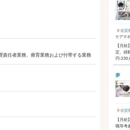
佐賀
ケアマ
【月給】2
定、経験
理責任者業務、療育業務および付帯する業務
円-230
当 1...
夢
佐賀
【月給】
職等考