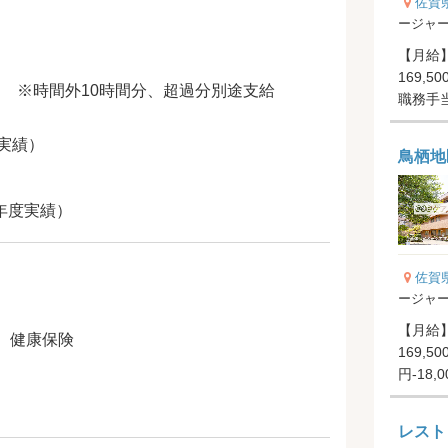
佐賀
ージャ
【月給】
169,5
600円 ※時間外10時間分、超過分別途支給
実績）
鳥栖地
前年度実績）
佐賀
ージャ
【月給】
、健康保険
169,5
円-18,
レスト