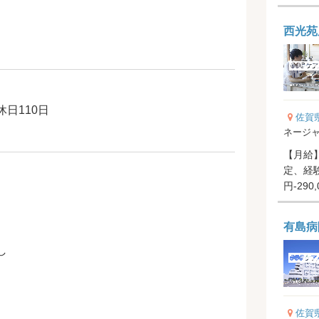
西光苑
日110日
佐賀
ネージ
【月給】1
定、経験
円-29
円 ...
有島病
し
佐賀