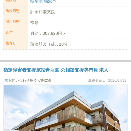
岐阜県 瑞浪市
施設形態
計画相談支援
雇用形態
常勤
給与
月給：302,620円 ～
最寄り
瑞浪駅より徒歩10分
指定障害者支援施設青垣園 の相談支援専門員 求人
お問い合わせ番号 :C84258
最終更新日 : 2026/07/31