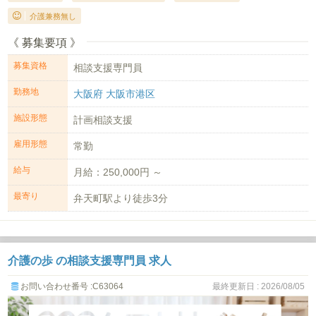
介護兼務無し
《 募集要項 》
募集資格
相談支援専門員
勤務地
大阪府 大阪市港区
施設形態
計画相談支援
雇用形態
常勤
給与
月給：250,000円 ～
最寄り
弁天町駅より徒歩3分
介護の歩 の相談支援専門員 求人
お問い合わせ番号 :C63064
最終更新日 : 2026/08/05