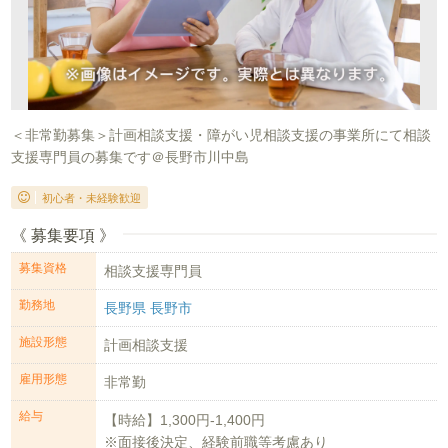
＜非常勤募集＞計画相談支援・障がい児相談支援の事業所にて相談
支援専門員の募集です＠長野市川中島
初心者・未経験歓迎
《 募集要項 》
募集資格
相談支援専門員
勤務地
長野県 長野市
施設形態
計画相談支援
雇用形態
非常勤
給与
【時給】1,300円-1,400円
※面接後決定、経験前職等考慮あり