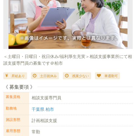
＜土曜日・日曜日・祝日休み/福利厚生充実＞相談支援事業所にて相
談支援専門員の募集です＠柏市
昇給あり
土日祝休み
残業少ない
車通勤可
《 募集要項 》
募集資格
相談支援専門員
勤務地
千葉県 柏市
施設形態
計画相談支援
雇用形態
常勤