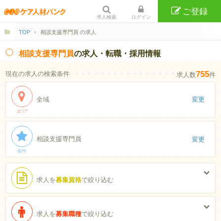
ご登録
求人検索
ログイン
TOP
相談支援専門員 の求人
相談支援専門員
の求人・転職・採用情報
755
現在の求人の検索条件
・・・・・・・・・・・・・・・・・・・・・・
求人数
件
全域
変更
エリア
相談支援専門員
変更
条件
求人を
募集資格
で絞り込む
求人を
募集職種
で絞り込む