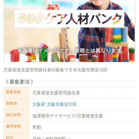
児童発達支援管理責任者の募集です＠大阪市東淀川区
《 募集要項 》
募集資格
児童発達支援管理責任者
勤務地
大阪府 大阪市東淀川区
施設形態
放課後等デイサービス/児童発達支援
雇用形態
常勤
給与
月給：300,000円 ～