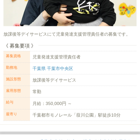
放課後等デイサービスにて児童発達支援管理責任者の募集です。
《 募集要項 》
募集資格
児童発達支援管理責任者
勤務地
千葉県 千葉市中央区
施設形態
放課後等デイサービス
雇用形態
常勤
給与
月給：350,000円 ～
最寄り
千葉都市モノレール「葭川公園」駅徒歩10分