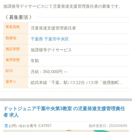
放課後等デイサービスにて児童発達支援管理責任者の募集です。
《 募集要項 》
募集資格
児童発達支援管理責任者
勤務地
千葉県 千葉市中央区
施設形態
放課後等デイサービス
雇用形態
常勤
給与
月給：350,000円 ～
最寄り
総武本線「千葉」駅バス12分 バス停「後撰都町」徒歩3分
ドットジュニア千葉中央第3教室 の児童発達支援管理責任
者 求人
お問い合わせ番号 :C47557
最終更新日 : 2026/08/06