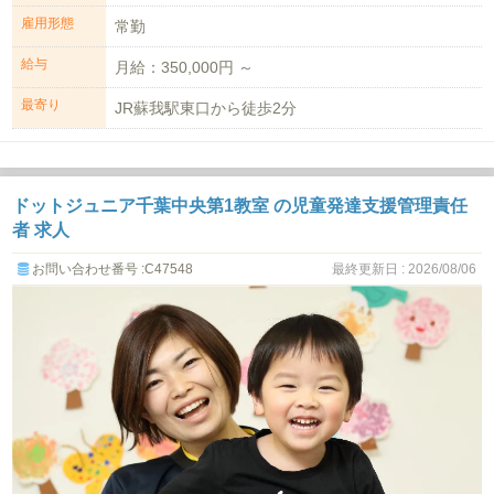
雇用形態
常勤
給与
月給：350,000円 ～
最寄り
JR蘇我駅東口から徒歩2分
ドットジュニア千葉中央第1教室 の児童発達支援管理責任
者 求人
お問い合わせ番号 :C47548
最終更新日 : 2026/08/06