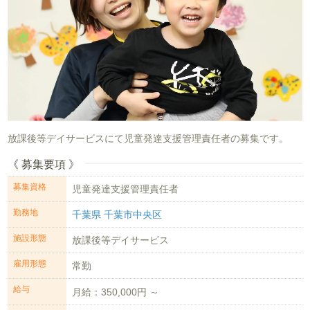
放課後等デイサービスにて児童発達支援管理責任者の募集です。
《 募集要項 》
募集資格
児童発達支援管理責任者
勤務地
千葉県 千葉市中央区
施設形態
放課後等デイサービス
雇用形態
常勤
給与
月給：350,000円 ～