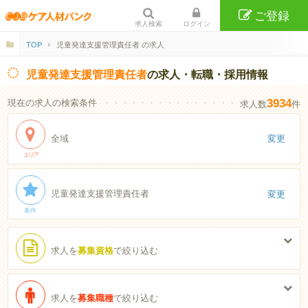
ご登録
求人検索
ログイン
TOP
児童発達支援管理責任者 の求人
児童発達支援管理責任者
の求人・転職・採用情報
3934
現在の求人の検索条件
・・・・・・・・・・・・・・・・・・・・・・
求人数
件
全域
変更
エリア
児童発達支援管理責任者
変更
条件
求人を
募集資格
で絞り込む
求人を
募集職種
で絞り込む