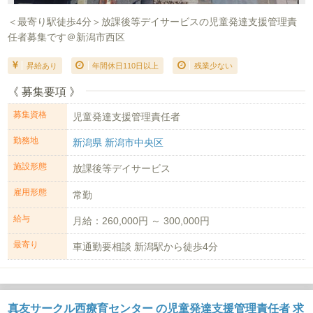
＜最寄り駅徒歩4分＞放課後等デイサービスの児童発達支援管理責
任者募集です＠新潟市西区
昇給あり
年間休日110日以上
残業少ない
《 募集要項 》
募集資格
児童発達支援管理責任者
勤務地
新潟県 新潟市中央区
施設形態
放課後等デイサービス
雇用形態
常勤
給与
月給：260,000円 ～ 300,000円
最寄り
車通勤要相談 新潟駅から徒歩4分
真友サークル西療育センター の児童発達支援管理責任者 求