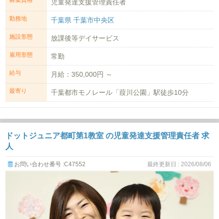
募集資格
児童発達支援管理責任者
勤務地
千葉県 千葉市中央区
施設形態
放課後等デイサービス
雇用形態
常勤
給与
月給：350,000円 ～
最寄り
千葉都市モノレール「葭川公園」駅徒歩10分
ドットジュニア都町第1教室 の児童発達支援管理責任者 求
人
お問い合わせ番号 :C47552
最終更新日 : 2026/08/06