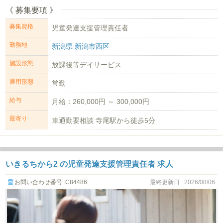
《 募集要項 》
募集資格
児童発達支援管理責任者
勤務地
新潟県 新潟市西区
施設形態
放課後等デイサービス
雇用形態
常勤
給与
月給：260,000円 ～ 300,000円
最寄り
車通勤要相談 寺尾駅から徒歩5分
いきるちから2 の児童発達支援管理責任者 求人
お問い合わせ番号 :C84486
最終更新日 : 2026/08/06