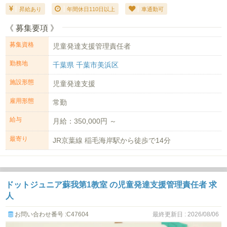
昇給あり
年間休日110日以上
車通勤可
《 募集要項 》
募集資格
児童発達支援管理責任者
勤務地
千葉県 千葉市美浜区
施設形態
児童発達支援
雇用形態
常勤
給与
月給：350,000円 ～
最寄り
JR京葉線 稲毛海岸駅から徒歩で14分
ドットジュニア蘇我第1教室 の児童発達支援管理責任者 求
人
お問い合わせ番号 :C47604
最終更新日 : 2026/08/06