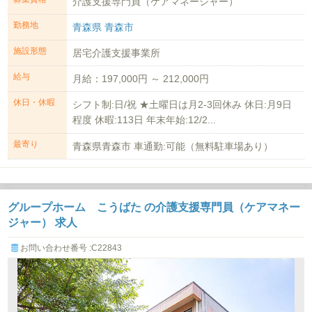
介護支援専門員（ケアマネージャー）
勤務地
青森県 青森市
施設形態
居宅介護支援事業所
給与
月給：197,000円 ～ 212,000円
休日・休暇
シフト制:日/祝 ★土曜日は月2-3回休み 休日:月9日
程度 休暇:113日 年末年始:12/2...
最寄り
青森県青森市 車通勤:可能（無料駐車場あり）
グループホーム こうばた の介護支援専門員（ケアマネー
ジャー） 求人
お問い合わせ番号 :C22843