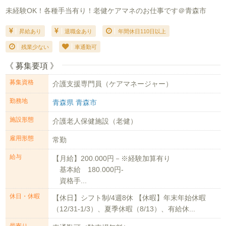
未経験OK！各種手当有り！老健ケアマネのお仕事です＠青森市
昇給あり
退職金あり
年間休日110日以上
残業少ない
車通勤可
《 募集要項 》
募集資格
介護支援専門員（ケアマネージャー）
勤務地
青森県 青森市
施設形態
介護老人保健施設（老健）
雇用形態
常勤
給与
【月給】200.000円－※経験加算有り
基本給 180.000円-
資格手...
休日・休暇
【休日】シフト制/4週8休 【休暇】年末年始休暇
（12/31-1/3）、夏季休暇（8/13）、有給休...