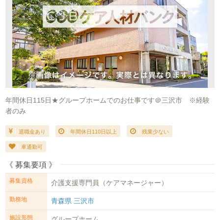
年間休日115日★グループホームでのお仕事です＠三沢市 ※経験
者のみ
退職金あり
年間休日110日以上
残業少ない
車通勤可
《 募集要項 》
募集資格
介護支援専門員（ケアマネージャー）
勤務地
青森県 三沢市
施設形態
グループホーム