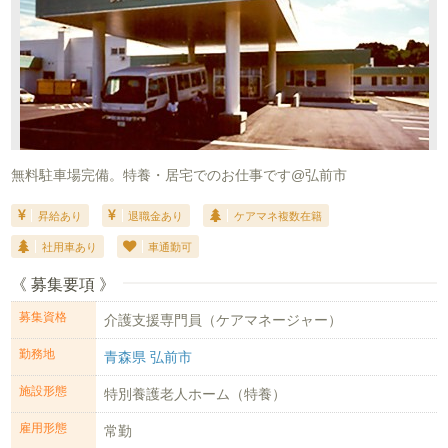
無料駐車場完備。特養・居宅でのお仕事です@弘前市
昇給あり
退職金あり
ケアマネ複数在籍
社用車あり
車通勤可
《 募集要項 》
募集資格
介護支援専門員（ケアマネージャー）
勤務地
青森県 弘前市
施設形態
特別養護老人ホーム（特養）
雇用形態
常勤