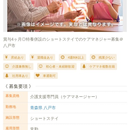
賞与4ヶ月◎特養併設のショートステイでのケアマネジャー募集＠
八戸市
昇給あり
退職金あり
4週8休以上
残業少ない
介護兼務無し
初心者・未経験歓迎
ケアマネ複数在籍
社用車あり
車通勤可
《 募集要項 》
募集資格
介護支援専門員（ケアマネージャー）
勤務地
青森県 八戸市
施設形態
ショートステイ
雇用形態
常勤