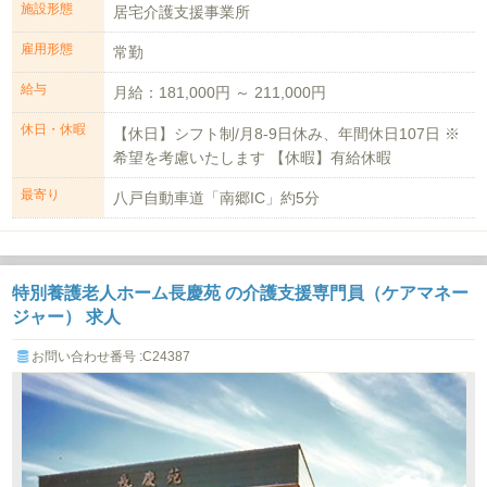
施設形態
居宅介護支援事業所
雇用形態
常勤
給与
月給：181,000円 ～ 211,000円
休日・休暇
【休日】シフト制/月8-9日休み、年間休日107日 ※
希望を考慮いたします 【休暇】有給休暇
最寄り
八戸自動車道「南郷IC」約5分
特別養護老人ホーム長慶苑 の介護支援専門員（ケアマネー
ジャー） 求人
お問い合わせ番号 :C24387