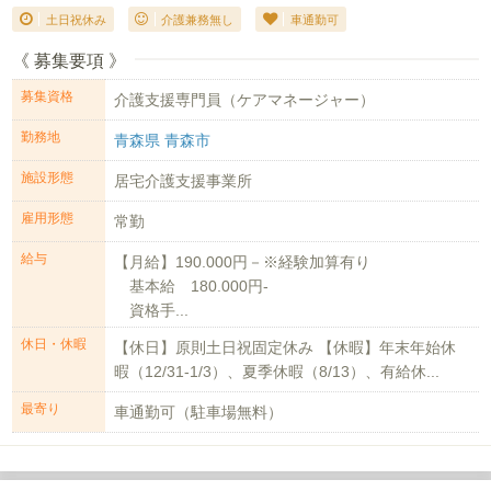
土日祝休み
介護兼務無し
車通勤可
《 募集要項 》
募集資格
介護支援専門員（ケアマネージャー）
勤務地
青森県 青森市
施設形態
居宅介護支援事業所
雇用形態
常勤
給与
【月給】190.000円－※経験加算有り
基本給 180.000円-
資格手...
休日・休暇
【休日】原則土日祝固定休み 【休暇】年末年始休
暇（12/31-1/3）、夏季休暇（8/13）、有給休...
最寄り
車通勤可（駐車場無料）