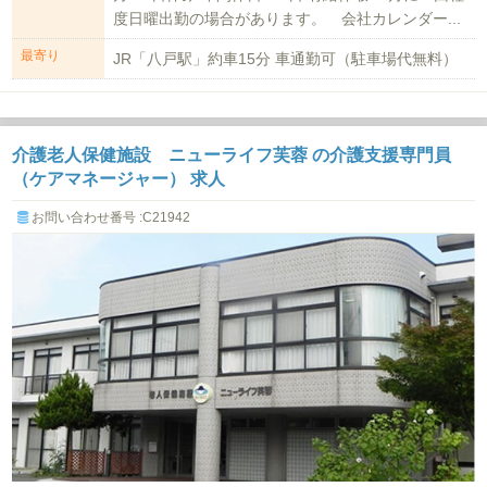
度日曜出勤の場合があります。 会社カレンダー...
最寄り
JR「八戸駅」約車15分 車通勤可（駐車場代無料）
介護老人保健施設 ニューライフ芙蓉 の介護支援専門員
（ケアマネージャー） 求人
お問い合わせ番号 :C21942