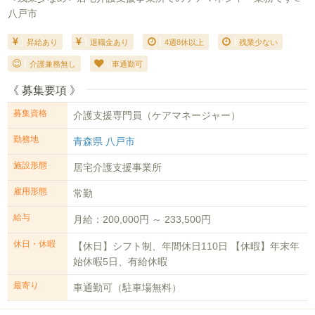
八戸市
昇給あり
退職金あり
4週8休以上
残業少ない
介護兼務無し
車通勤可
《 募集要項 》
募集資格
介護支援専門員（ケアマネージャー）
勤務地
青森県 八戸市
施設形態
居宅介護支援事業所
雇用形態
常勤
給与
月給：200,000円 ～ 233,500円
休日・休暇
【休日】シフト制、年間休日110日 【休暇】年末年
始休暇5日、有給休暇
最寄り
車通勤可（駐車場無料）