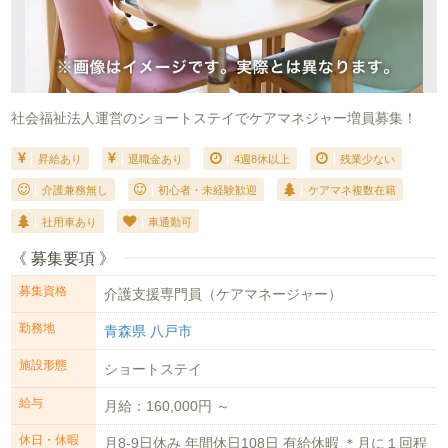
社会福祉法人運営のショートステイでケアマネジャー増員募集！
昇給あり
退職金あり
4週8休以上
残業少ない
介護兼務無し
初心者・未経験歓迎
ケアマネ複数在籍
社用車あり
車通勤可
《 募集要項 》
募集資格
介護支援専門員（ケアマネージャー）
勤務地
青森県 八戸市
施設形態
ショートステイ
給与
月給：160,000円 ～
休日・休暇
月8-9日休み 年間休日108日 有給休暇 ＊月に１回程