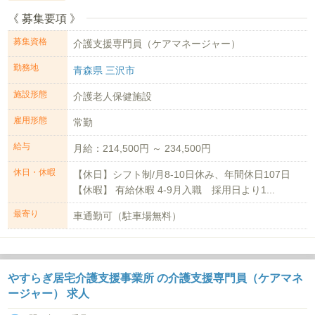
《 募集要項 》
募集資格
介護支援専門員（ケアマネージャー）
勤務地
青森県 三沢市
施設形態
介護老人保健施設
雇用形態
常勤
給与
月給：214,500円 ～ 234,500円
休日・休暇
【休日】シフト制/月8-10日休み、年間休日107日
【休暇】 有給休暇 4-9月入職 採用日より1...
最寄り
車通勤可（駐車場無料）
やすらぎ居宅介護支援事業所 の介護支援専門員（ケアマネ
ージャー） 求人