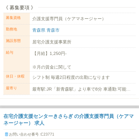
《 募集要項 》
募集資格
介護支援専門員（ケアマネージャー）
勤務地
青森県 青森市
施設形態
居宅介護支援事業所
給与
【月給】1,250円-
※月の賃金に関して
時給1,250円×35ｈ/月＝43...
休日・休暇
シフト制 毎週2日程度の出勤になります
最寄り
最寄駅:JR「新青森駅」より車で8分 車通勤:可能（無料駐車場有）
在宅介護支援センターきさらぎ の介護支援専門員（ケアマ
ネージャー） 求人
お問い合わせ番号 :C23771