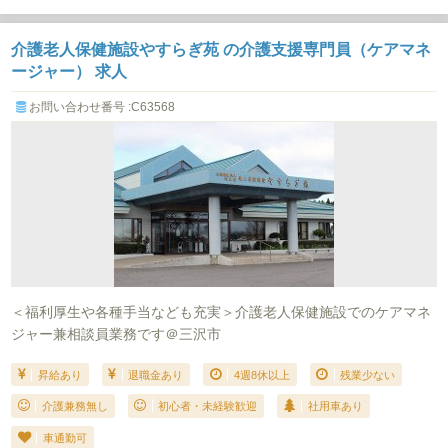
介護老人保健施設やすらぎ苑 の介護支援専門員（ケアマネ
ージャー） 求人
お問い合わせ番号 :C63568
＜福利厚生や各種手当なども充実＞介護老人保健施設でのケアマネ
ジャー兼相談員業務です＠三沢市
昇給あり
退職金あり
4週8休以上
残業少ない
介護兼務無し
初心者・未経験歓迎
社用車あり
車通勤可