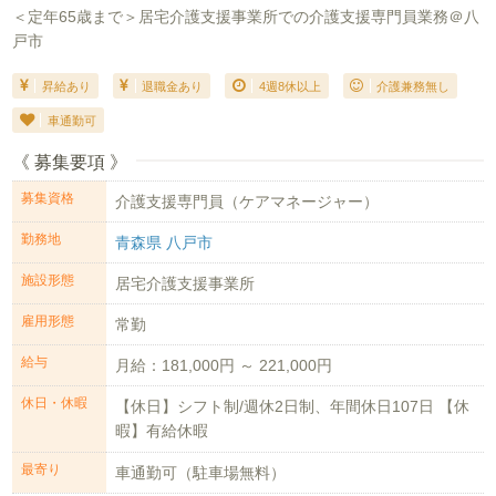
＜定年65歳まで＞居宅介護支援事業所での介護支援専門員業務＠八
戸市
昇給あり
退職金あり
4週8休以上
介護兼務無し
車通勤可
《 募集要項 》
募集資格
介護支援専門員（ケアマネージャー）
勤務地
青森県 八戸市
施設形態
居宅介護支援事業所
雇用形態
常勤
給与
月給：181,000円 ～ 221,000円
休日・休暇
【休日】シフト制/週休2日制、年間休日107日 【休
暇】有給休暇
最寄り
車通勤可（駐車場無料）