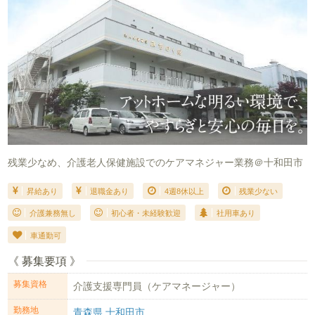
残業少なめ、介護老人保健施設でのケアマネジャー業務＠十和田市
昇給あり
退職金あり
4週8休以上
残業少ない
介護兼務無し
初心者・未経験歓迎
社用車あり
車通勤可
《 募集要項 》
募集資格
介護支援専門員（ケアマネージャー）
勤務地
青森県 十和田市