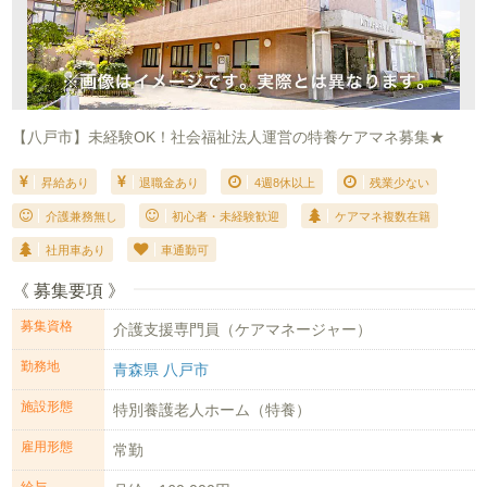
【八戸市】未経験OK！社会福祉法人運営の特養ケアマネ募集★
昇給あり
退職金あり
4週8休以上
残業少ない
介護兼務無し
初心者・未経験歓迎
ケアマネ複数在籍
社用車あり
車通勤可
《 募集要項 》
募集資格
介護支援専門員（ケアマネージャー）
勤務地
青森県 八戸市
施設形態
特別養護老人ホーム（特養）
雇用形態
常勤