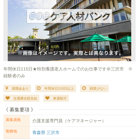
年間休日115日★特別養護老人ホームでのお仕事です＠三沢市 ※
経験者のみ
退職金あり
年間休日110日以上
残業少ない
交通費全額支給
車通勤可
《 募集要項 》
募集資格
介護支援専門員（ケアマネージャー）
勤務地
青森県 三沢市