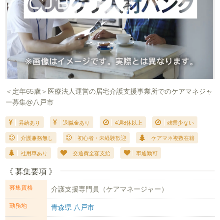
＜定年65歳＞医療法人運営の居宅介護支援事業所でのケアマネジャ
ー募集@八戸市
昇給あり
退職金あり
4週8休以上
残業少ない
介護兼務無し
初心者・未経験歓迎
ケアマネ複数在籍
社用車あり
交通費全額支給
車通勤可
《 募集要項 》
募集資格
介護支援専門員（ケアマネージャー）
勤務地
青森県 八戸市