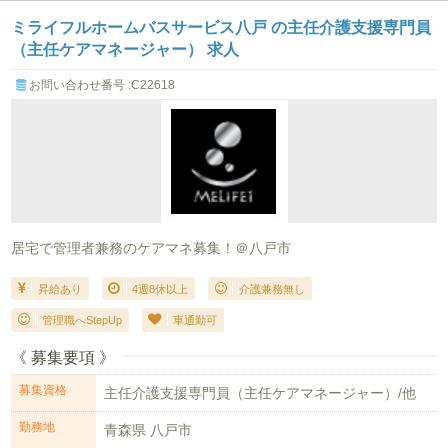
ミライフルホームバスサービス八戸 の主任介護支援専門員
（主任ケアマネージャー） 求人
お問い合わせ番号 :C22618
居宅で管理者兼務のケアマネ募集！＠八戸市
昇給あり
4週8休以上
介護兼務無し
管理職へStepUp
車通勤可
《 募集要項 》
募集資格
主任介護支援専門員（主任ケアマネージャー）/他
勤務地
青森県 八戸市