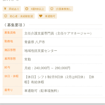
昇給あり
4週8休以上
介護兼務無し
初心者・未経験歓迎
車通勤可
《 募集要項 》
募集資格
主任介護支援専門員（主任ケアマネージャー）
勤務地
青森県 八戸市
施設形態
地域包括支援センター
雇用形態
常勤
給与
月給：240,000円 ～ 280,000円
休日・休暇
【休日】シフト制/月9日休（2月は8日休） 【休
暇】有給休暇
最寄り
車通勤可（駐車場無料）