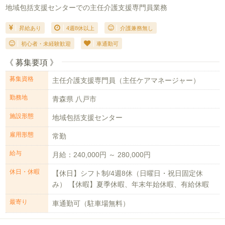
地域包括支援センターでの主任介護支援専門員業務
昇給あり
4週8休以上
介護兼務無し
初心者・未経験歓迎
車通勤可
《 募集要項 》
募集資格
主任介護支援専門員（主任ケアマネージャー）
勤務地
青森県 八戸市
施設形態
地域包括支援センター
雇用形態
常勤
給与
月給：240,000円 ～ 280,000円
休日・休暇
【休日】シフト制/4週8休（日曜日・祝日固定休
み） 【休暇】夏季休暇、年末年始休暇、有給休暇
最寄り
車通勤可（駐車場無料）