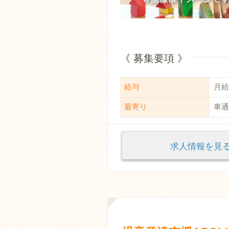
《 募集要項 》
給与
月給：
最寄り
車通
求人情報を