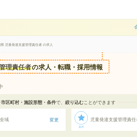
岡県 児童発達支援管理責任者 の求人
管理責任者
の求人・転職・採用情報
中
を
市区町村・施設形態・条件
で、
絞り込む
ことができます
全域
変更
児童発達支援管理責任
条件