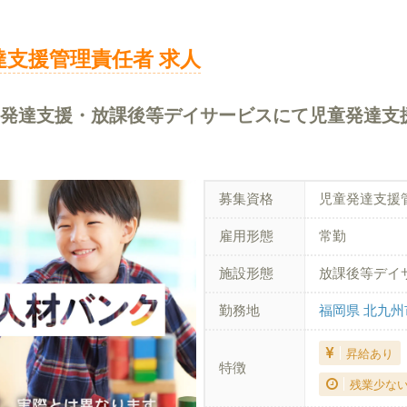
達支援管理責任者 求人
児童発達支援・放課後等デイサービスにて児童発達支
募集資格
児童発達支援
雇用形態
常勤
施設形態
放課後等デイ
勤務地
福岡県 北九
昇給あり
特徴
残業少な