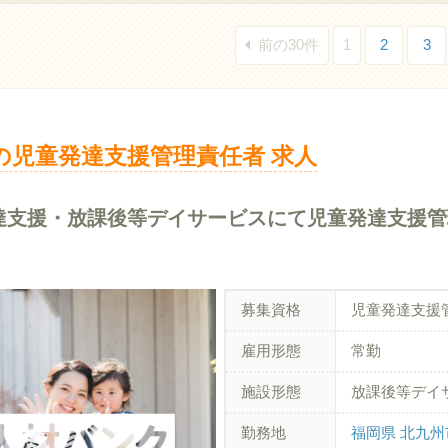
前の30件
1
2
3
の児童発達支援管理責任者 求人
達支援・放課後等デイサービスにて児童発達支援管
募集資格
児童発達支援
雇用形態
常勤
施設形態
放課後等デイ
勤務地
福岡県 北九