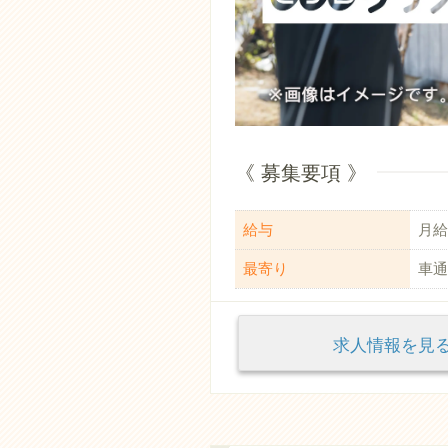
《 募集要項 》
給与
月給：
最寄り
車通
求人情報を