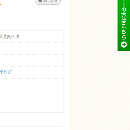
人
気になる
管理責任者
郡小竹町