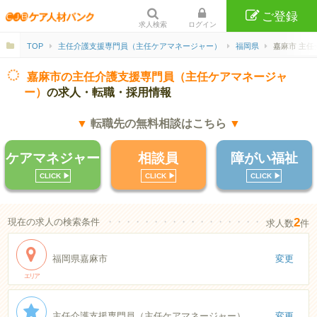
ご登録
求人検索
ログイン
TOP
主任介護支援専門員（主任ケアマネージャー）
福岡県
嘉麻市 主
嘉麻市の主任介護支援専門員（主任ケアマネージャ
ー）
の求人・転職・採用情報
▼
転職先の無料相談はこちら
▼
ケアマネジャー
相談員
障がい福祉
CLICK ▶︎
CLICK ▶︎
CLICK ▶︎
2
現在の求人の検索条件
・・・・・・・・・・・・・・・・・・・・・・
求人数
件
福岡県嘉麻市
変更
エリア
主任介護支援専門員（主任ケアマネージャー）
変更