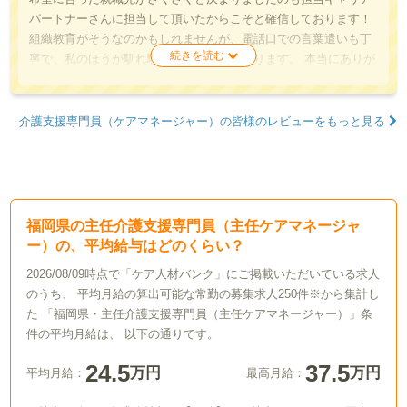
パートナーさんに担当して頂いたからこそと確信しております！
組織教育がそうなのかもしれませんが、電話口での言葉遣いも丁
寧で、私のほうが馴れ馴れしく恐縮しております。 本当にありが
とうございます。
介護支援専門員（ケアマネージャー）の皆様のレビューをもっと見る
福岡県の主任介護支援専門員（主任ケアマネージャ
ー）の、平均給与はどのくらい？
2026/08/09時点で「ケア人材バンク」にご掲載いただいている求人
のうち、 平均月給の算出可能な常勤の募集求人250件※から集計し
た 「福岡県・主任介護支援専門員（主任ケアマネージャー）」条
件の平均月給は、 以下の通りです。
24.5
37.5
万円
万円
平均月給：
最高月給：