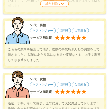
います！ いつも優しく丁寧、細やかな姿勢は私も学ばなくてはと
感じます。
50代 男性
ケアマネジャー
福岡県
太宰府市
★
★
★
★
★
★
サービス満足度
こちらの意向を確認して頂き、複数の事業所さんとの調整をして
頂きました。 就業にあたり気になる点や要望なども、上手く調整
して頂き助かりました。
50代 女性
ケアマネジャー
福岡県
久留米市
★
★
★
★
★
★
サービス満足度
迅速、丁寧、そして親切。全てにおいて大変満足しております！
希望に合った就職先がさくさくと決まりましたのも担当キャリア