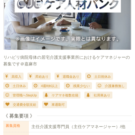
リハビリ病院母体の居宅介護支援事業所におけるケアマネジャーの
募集です＠嘉麻市
高収入
昇給あり
退職金あり
土日祝休み
土日休み
4週8休以上
残業少ない
介護兼務無し
管理職へStepUp
ケアマネ複数在籍
社用車あり
交通費全額支給
車通勤可
《 募集要項 》
募集資格
主任介護支援専門員（主任ケアマネージャー）/他