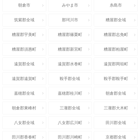
朝倉市
みやま市
糸島市
筑紫郡全域
那珂川市
糟屋郡全域
糟屋郡宇美町
糟屋郡篠栗町
糟屋郡志免町
糟屋郡須惠町
糟屋郡新宮町
糟屋郡粕屋町
遠賀郡全域
遠賀郡水巻町
遠賀郡岡垣町
遠賀郡遠賀町
鞍手郡全域
鞍手郡鞍手町
嘉穂郡全域
嘉穂郡桂川町
朝倉郡全域
朝倉郡東峰村
三潴郡全域
三潴郡大木町
八女郡全域
八女郡広川町
田川郡全域
田川郡香春町
田川郡川崎町
京都郡全域