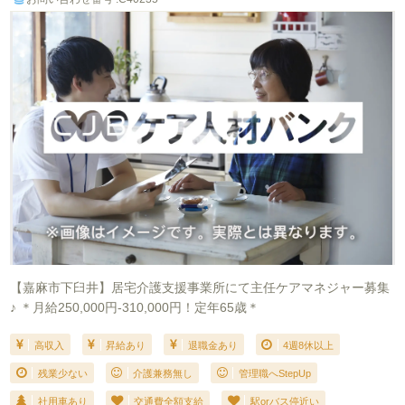
【嘉麻市下臼井】居宅介護支援事業所にて主任ケアマネジャー募集
♪ ＊月給250,000円-310,000円！定年65歳＊
高収入
昇給あり
退職金あり
4週8休以上
残業少ない
介護兼務無し
管理職へStepUp
社用車あり
交通費全額支給
駅orバス停近い