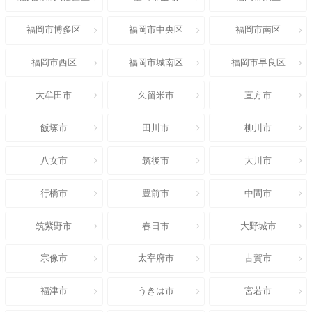
福岡市博多区
福岡市中央区
福岡市南区
福岡市西区
福岡市城南区
福岡市早良区
大牟田市
久留米市
直方市
飯塚市
田川市
柳川市
八女市
筑後市
大川市
行橋市
豊前市
中間市
筑紫野市
春日市
大野城市
宗像市
太宰府市
古賀市
福津市
うきは市
宮若市