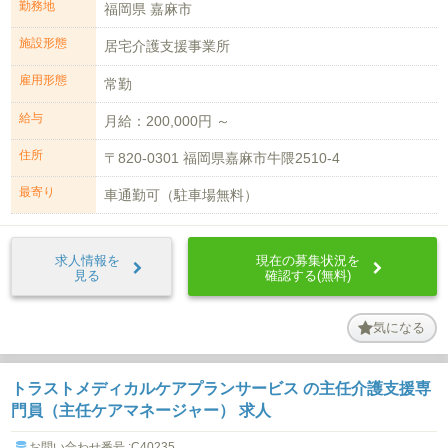
勤務地
福岡県 嘉麻市
施設形態
居宅介護支援事業所
雇用形態
常勤
給与
月給：200,000円 ～
住所
〒820-0301 福岡県嘉麻市牛隈2510-4
最寄り
車通勤可（駐車場無料）
求人情報を
現在の募集状況を
見る
確認する(無料)
気になる
トラストメディカルケアプランサービス の主任介護支援専
門員（主任ケアマネージャー） 求人
お問い合わせ番号 :C40235