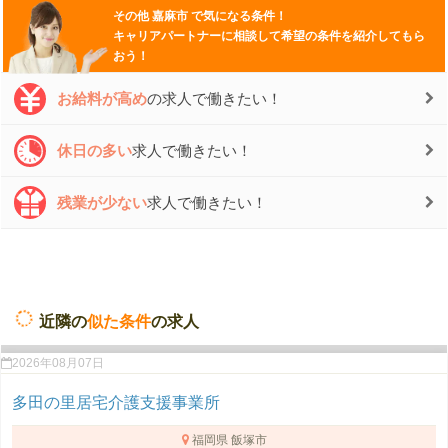
その他
嘉麻市
で気になる条件！
キャリアパートナーに相談して希望の条件を紹介してもら
おう！
お給料が高め
の求人で働きたい！
休日の多い
求人で働きたい！
残業が少ない
求人で働きたい！
近隣の
似た条件
の求人
2026年08月07日
多田の里居宅介護支援事業所
福岡県 飯塚市