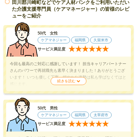
田川郡川崎町などでケア人材バンクをご利用いただい
た介護支援専門員（ケアマネージャー）の皆様のレビ
ューをご紹介
50代 女性
ケアマネジャー
福岡県
久留米市
★
★
★
★
★
★
サービス満足度
今回も最高のご対応に感謝しています！ 担当キャリアパートナー
さんのパワーで再就職先も素早く決まりました！ありがとうござ
います！ いつも優しく丁寧、細やかな姿勢は私も学ばなくてはと
感じます。
50代 男性
ケアマネジャー
福岡県
太宰府市
★
★
★
★
★
★
サービス満足度