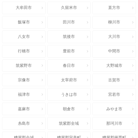
大牟田市
久留米市
直方市
飯塚市
田川市
柳川市
八女市
筑後市
大川市
行橋市
豊前市
中間市
筑紫野市
春日市
大野城市
宗像市
太宰府市
古賀市
福津市
うきは市
宮若市
嘉麻市
朝倉市
みやま市
糸島市
筑紫郡全域
那珂川市
糟屋郡全域
糟屋郡宇美町
糟屋郡篠栗町