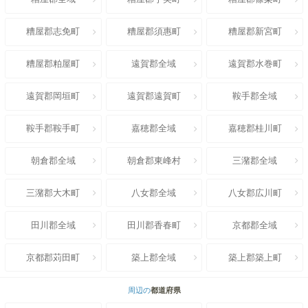
糟屋郡志免町
糟屋郡須惠町
糟屋郡新宮町
糟屋郡粕屋町
遠賀郡全域
遠賀郡水巻町
遠賀郡岡垣町
遠賀郡遠賀町
鞍手郡全域
鞍手郡鞍手町
嘉穂郡全域
嘉穂郡桂川町
朝倉郡全域
朝倉郡東峰村
三潴郡全域
三潴郡大木町
八女郡全域
八女郡広川町
田川郡全域
田川郡香春町
京都郡全域
京都郡苅田町
築上郡全域
築上郡築上町
周辺の
都道府県