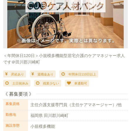
＜年間休日120日＞小規模多機能型居宅介護のケアマネジャー求人
です＠田川郡川崎町
昇給あり
退職金あり
年間休日110日以上
土日祝休み
残業少ない
車通勤可
《 募集要項 》
募集資格
主任介護支援専門員（主任ケアマネージャー）/他
勤務地
福岡県 田川郡川崎町
施設形態
小規模多機能