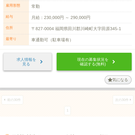
雇用形態
常勤
給与
月給：230,000円 ～ 290,000円
住所
〒827-0004 福岡県田川郡川崎町大字田原345-1
最寄り
車通勤可（駐車場有）
求人情報を
現在の募集状況を
見る
確認する(無料)
気になる
前の30件
次の30件
1