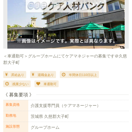
＜車通勤可＞グループホームにてケアマネジャーの募集です＠久慈
郡大子町
昇給あり
退職金あり
年間休日110日以上
残業少ない
車通勤可
《 募集要項 》
募集資格
介護支援専門員（ケアマネージャー）
勤務地
茨城県 久慈郡大子町
施設形態
グループホーム