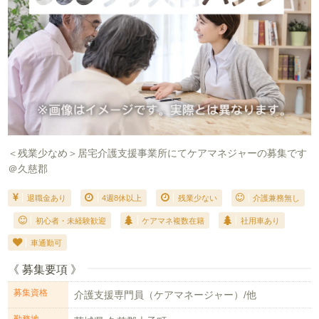
＜残業少なめ＞居宅介護支援事業所にてケアマネジャーの募集です
＠久慈郡
退職金あり
4週8休以上
残業少ない
介護兼務無し
初心者・未経験歓迎
ケアマネ複数在籍
社用車あり
車通勤可
《 募集要項 》
募集資格
介護支援専門員（ケアマネージャー）/他
勤務地