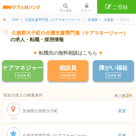
ご登録
求人検索
ログイン
TOP
介護支援専門員（ケアマネージャー）
茨城県
久慈郡
大子町 介
久慈郡大子町の介護支援専門員（ケアマネージャー）
の求人・転職・採用情報
▼
転職先の無料相談はこちら
▼
ケアマネジャー
相談員
障がい福祉
CLICK ▶︎
CLICK ▶︎
CLICK ▶︎
2
現在の求人の検索条件
・・・・・・・・・・・・・・・・・・・・・・
求人数
件
茨城県久慈郡大子町
変更
エリア
介護支援専門員（ケアマネージャー）
変更