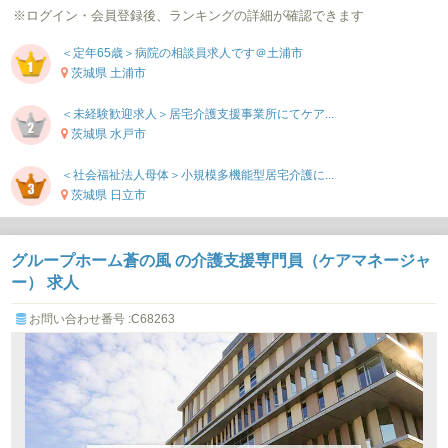
※ログイン・会員登録後、ランキングの詳細が確認できます
＜定年65歳＞病院の相談員求人です＠土浦市
茨城県 土浦市
＜未経験歓迎求人＞居宅介護支援事業所にてケア...
茨城県 水戸市
＜社会福祉法人母体＞小規模多機能型居宅介護に...
茨城県 日立市
グループホーム蒼の風 の介護支援専門員（ケアマネージャ
ー） 求人
お問い合わせ番号 :C68263