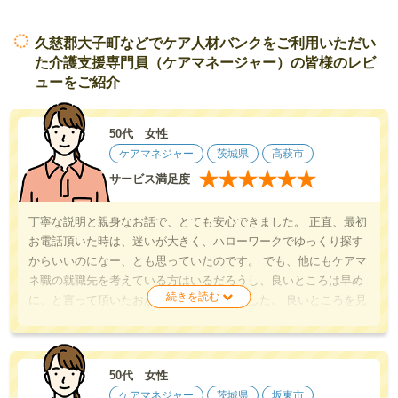
久慈郡大子町などでケア人材バンクをご利用いただい
た介護支援専門員（ケアマネージャー）の皆様のレビ
ューをご紹介
50代 女性
ケアマネジャー
茨城県
高萩市
★
★
★
★
★
★
サービス満足度
丁寧な説明と親身なお話で、とても安心できました。 正直、最初
お電話頂いた時は、迷いが大きく、ハローワークでゆっくり探す
からいいのになー、とも思っていたのです。 でも、他にもケアマ
ネ職の就職先を考えている方はいるだろうし、良いところは早め
に、と言って頂いたおかげで決心がつきました。 良いところを見
つけて頂いて、ありがとうございました！
50代 女性
ケアマネジャー
茨城県
坂東市