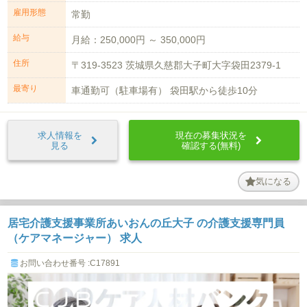
雇用形態
常勤
給与
月給：250,000円 ～ 350,000円
住所
〒319-3523 茨城県久慈郡大子町大字袋田2379-1
最寄り
車通勤可（駐車場有） 袋田駅から徒歩10分
求人情報を
現在の募集状況を
見る
確認する(無料)
気になる
居宅介護支援事業所あいおんの丘大子 の介護支援専門員
（ケアマネージャー） 求人
お問い合わせ番号 :C17891