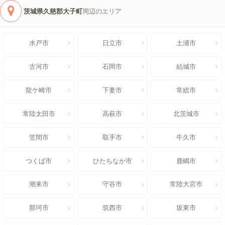
茨城県久慈郡大子町
周辺のエリア
水戸市
日立市
土浦市
古河市
石岡市
結城市
龍ケ崎市
下妻市
常総市
常陸太田市
高萩市
北茨城市
笠間市
取手市
牛久市
つくば市
ひたちなか市
鹿嶋市
潮来市
守谷市
常陸大宮市
那珂市
筑西市
坂東市