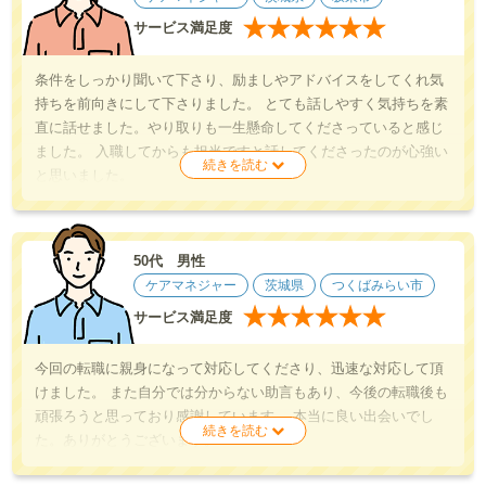
★
★
★
★
★
★
サービス満足度
条件をしっかり聞いて下さり、励ましやアドバイスをしてくれ気
持ちを前向きにして下さりました。 とても話しやすく気持ちを素
直に話せました。やり取りも一生懸命してくださっていると感じ
ました。 入職してからも担当ですと話してくださったのが心強い
と思いました。
50代 男性
ケアマネジャー
茨城県
つくばみらい市
★
★
★
★
★
★
サービス満足度
今回の転職に親身になって対応してくださり、迅速な対応して頂
けました。 また自分では分からない助言もあり、今後の転職後も
頑張ろうと思っており感謝しています。 本当に良い出会いでし
た。ありがとうございます。