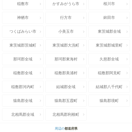
稲敷市
かすみがうら市
桜川市
神栖市
行方市
鉾田市
つくばみらい市
小美玉市
東茨城郡全域
東茨城郡茨城町
東茨城郡大洗町
東茨城郡城里町
那珂郡全域
那珂郡東海村
久慈郡全域
稲敷郡全域
稲敷郡美浦村
稲敷郡阿見町
稲敷郡河内町
結城郡全域
結城郡八千代町
猿島郡全域
猿島郡五霞町
猿島郡境町
北相馬郡全域
北相馬郡利根町
周辺の
都道府県