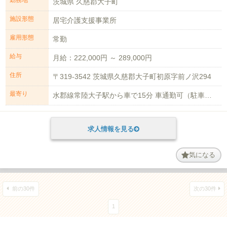
茨城県 久慈郡大子町
施設形態
居宅介護支援事業所
雇用形態
常勤
給与
月給：222,000円 ～ 289,000円
住所
〒319-3542 茨城県久慈郡大子町初原字前ノ沢294
最寄り
水郡線常陸大子駅から車で15分 車通勤可（駐車場無料）
求人情報を見る
気になる
前の30件
次の30件
1