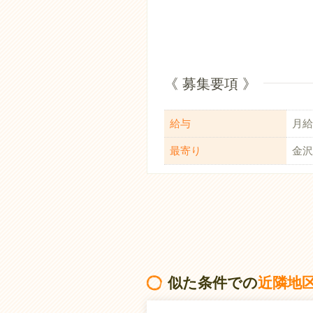
《 募集要項 》
給与
月給：
最寄り
金沢
似た条件での
近隣地