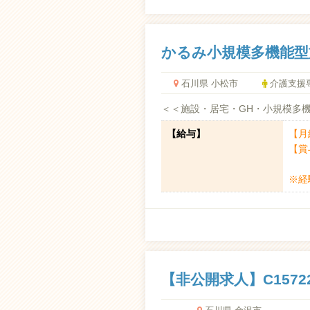
かるみ小規模多機能型
石川県 小松市
介護支援
＜＜施設・居宅・GH・小規模多機
【給与】
【月
【賞
※経
【非公開求人】C1572