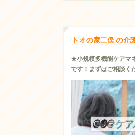
トオの家二俣 の介
★小規模多機能ケアマ
です！まずはご相談く