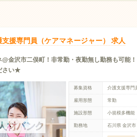
護支援専門員（ケアマネージャー） 求人
ネ@金沢市二俣町！非常勤・夜勤無し勤務も可能！
ださい★
募集資格
介護支援専門
雇用形態
常勤
施設形態
小規模多機能
勤務地
石川県 金沢市