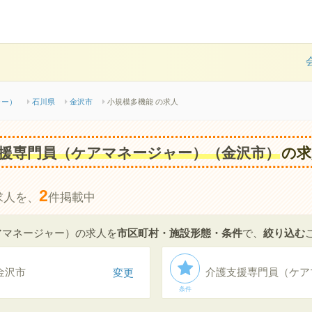
ャー）
石川県
金沢市
小規模多機能 の求人
援専門員（ケアマネージャー）（金沢市）
の求
2
求人を、
件掲載中
アマネージャー）の求人を
市区町村・施設形態・条件
で、
絞り込む
金沢市
変更
条件