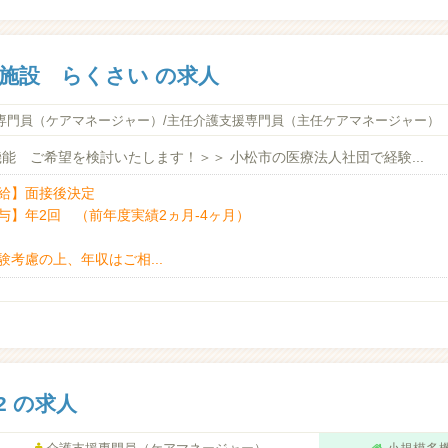
施設 らくさい の求人
専門員（ケアマネージャー）/主任介護支援専門員（主任ケアマネージャー）
能 ご希望を検討いたします！＞＞ 小松市の医療法人社団で経験...
給】面接後決定
与】年2回 （前年度実績2ヵ月-4ヶ月）
験考慮の上、年収はご相...
2 の求人