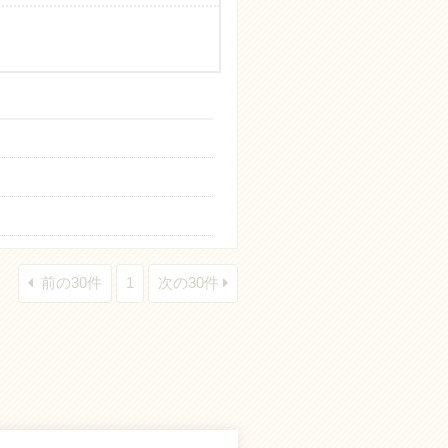
前の30件
1
次の30件