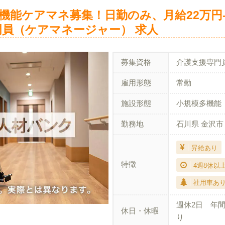
機能ケアマネ募集！日勤のみ、月給22万円-
門員（ケアマネージャー） 求人
募集資格
介護支援専門
雇用形態
常勤
施設形態
小規模多機能
勤務地
石川県 金沢市
昇給あり
特徴
4週8休以
社用車あ
週休2日 年間
休日・休暇
り