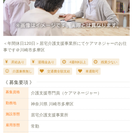
＜年間休日120日＞居宅介護支援事業所にてケアマネジャーのお仕
事です＠川崎市多摩区
昇給あり
退職金あり
4週8休以上
残業少ない
介護兼務無し
交通費全額支給
車通勤可
《 募集要項 》
募集資格
介護支援専門員（ケアマネージャー）
勤務地
神奈川県 川崎市多摩区
施設形態
居宅介護支援事業所
雇用形態
常勤