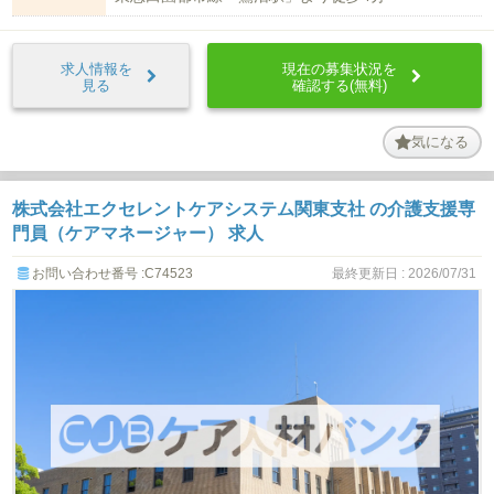
求人情報を
現在の募集状況を
見る
確認する(無料)
気になる
株式会社エクセレントケアシステム関東支社 の介護支援専
門員（ケアマネージャー） 求人
お問い合わせ番号 :C74523
最終更新日 : 2026/07/31