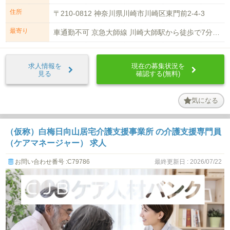
住所
〒210-0812 神奈川県川崎市川崎区東門前2-4-3
最寄り
車通勤不可 京急大師線 川崎大師駅から徒歩で7分 京急大師線 東門前駅から徒...
求人情報を
現在の募集状況を
見る
確認する(無料)
気になる
（仮称）白梅日向山居宅介護支援事業所 の介護支援専門員
（ケアマネージャー） 求人
お問い合わせ番号 :C79786
最終更新日 : 2026/07/22