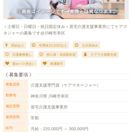
＜土曜日・日曜日・祝日固定休み＞居宅介護支援事業所にてケアマ
ネジャーの募集です@川崎市幸区
昇給あり
年間休日110日以上
土日祝休み
介護兼務無し
初心者・未経験歓迎
ケアマネ複数在籍
駅orバス停近い
車通勤可
《 募集要項 》
募集資格
介護支援専門員（ケアマネージャー）
勤務地
神奈川県 川崎市幸区
施設形態
居宅介護支援事業所
雇用形態
常勤
給与
月給：220,000円 ～ 300,000円