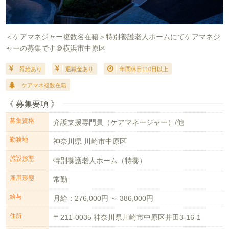
＜ケアマネジャー複数名在籍＞特別養護老人ホームにてケアマネジ
ャーの募集です＠横浜市中原区
昇給あり
退職金あり
年間休日110日以上
ケアマネ複数在籍
《 募集要項 》
募集資格
介護支援専門員（ケアマネージャー）/他
勤務地
神奈川県 川崎市中原区
施設形態
特別養護老人ホーム（特養）
雇用形態
常勤
給与
月給：276,000円 ～ 386,000円
住所
〒211-0035 神奈川県川崎市中原区井田3-16-1