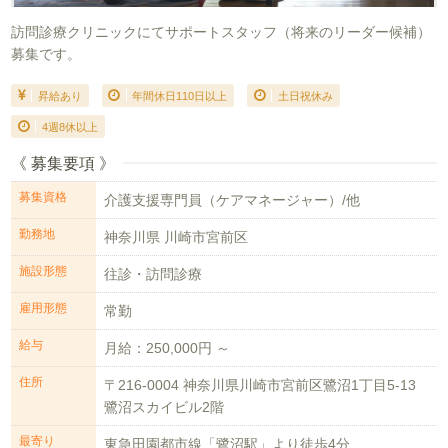
訪問診療クリニックにてサポートスタッフ（将来のリーダー候補）
募集です。
昇給あり
年間休日110日以上
土日祝休み
4週8休以上
《 募集要項 》
募集資格
介護支援専門員（ケアマネージャー）/他
勤務地
神奈川県 川崎市宮前区
施設形態
往診・訪問診療
雇用形態
常勤
給与
月給：250,000円 ～
住所
〒216-0004 神奈川県川崎市宮前区鷺沼1丁目5-13
鷺沼スカイビル2階
最寄り
東急田園都市線「鷺沼駅」より徒歩4分