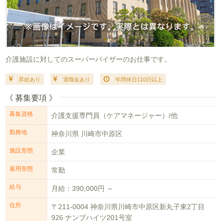
介護施設に対してのスーパーバイザーのお仕事です。
昇給あり
退職金あり
年間休日110日以上
《 募集要項 》
募集資格
介護支援専門員（ケアマネージャー）/他
勤務地
神奈川県 川崎市中原区
施設形態
企業
雇用形態
常勤
給与
月給：390,000円 ～
住所
〒211-0004 神奈川県川崎市中原区新丸子東2丁目
926 ナンブハイツ201号室