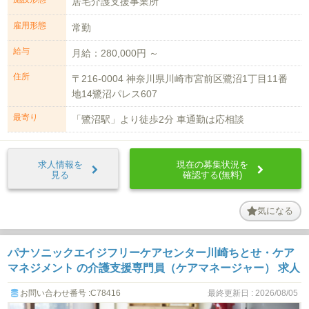
居宅介護支援事業所
雇用形態
常勤
給与
月給：280,000円 ～
住所
〒216-0004 神奈川県川崎市宮前区鷺沼1丁目11番
地14鷺沼パレス607
最寄り
「鷺沼駅」より徒歩2分 車通勤は応相談
求人情報を
現在の募集状況を
見る
確認する(無料)
気になる
パナソニックエイジフリーケアセンター川崎ちとせ・ケア
マネジメント の介護支援専門員（ケアマネージャー） 求人
お問い合わせ番号 :C78416
最終更新日 : 2026/08/05