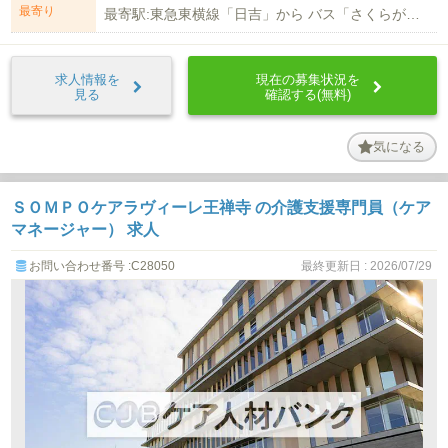
最寄り
最寄駅:東急東横線「日吉」から バス「さくらが丘行」停留所「さくらが丘」下降...
求人情報を
現在の募集状況を
見る
確認する(無料)
気になる
ＳＯＭＰＯケアラヴィーレ王禅寺 の介護支援専門員（ケア
マネージャー） 求人
お問い合わせ番号 :C28050
最終更新日 : 2026/07/29