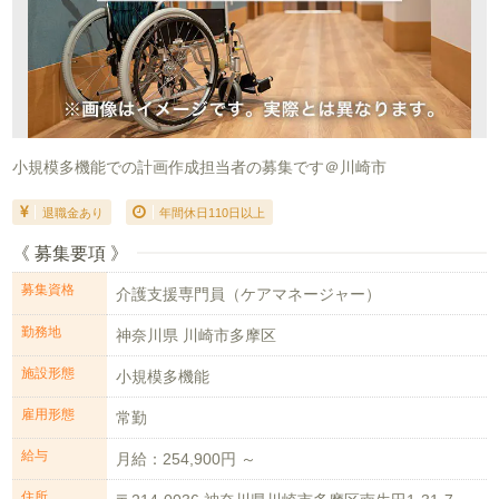
小規模多機能での計画作成担当者の募集です＠川崎市
退職金あり
年間休日110日以上
《 募集要項 》
募集資格
介護支援専門員（ケアマネージャー）
勤務地
神奈川県 川崎市多摩区
施設形態
小規模多機能
雇用形態
常勤
給与
月給：254,900円 ～
住所