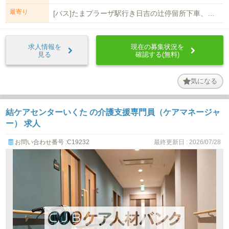
最寄り
[バス]たまプラーザ駅行き日吉の辻停留所下車、徒歩3分 [バス]たまプラーザ...
求人情報を
現在の募集状況を
見る
確認する(無料)
気になる
結ケアセンターいくた の介護支援専門員（ケアマネージャ
ー） 求人
お問い合わせ番号 :C19232
最終更新日 : 2026/07/28