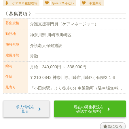
ケアマネ複数在籍
駅orバス停近い
車通勤可
《 募集要項 》
募集資格
介護支援専門員（ケアマネージャー）
勤務地
神奈川県 川崎市川崎区
施設形態
介護老人保健施設
雇用形態
常勤
給与
月給：240,000円 ～ 338,000円
住所
〒210-0843 神奈川県川崎市川崎区小田栄2-1-6
最寄り
「小田栄駅」より徒歩8分 車通勤可（駐車場無料）※台数に限りあり
求人情報を
現在の募集状況を
見る
確認する(無料)
気になる