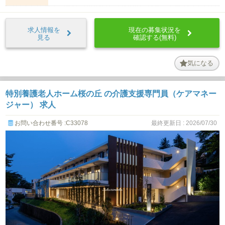
求人情報を
現在の募集状況を
見る
確認する(無料)
気になる
特別養護老人ホーム桜の丘 の介護支援専門員（ケアマネー
ジャー） 求人
お問い合わせ番号 :C33078
最終更新日 : 2026/07/30