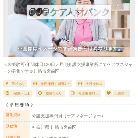
＜未経験可/年間休日120日＞居宅介護支援事業所にてケアマネジャ
ーの募集です＠川崎市宮前区
昇給あり
年間休日110日以上
土日祝休み
4週8休以上
残業少ない
介護兼務無し
車通勤可
《 募集要項 》
募集資格
介護支援専門員（ケアマネージャー）
勤務地
神奈川県 川崎市宮前区
施設形態