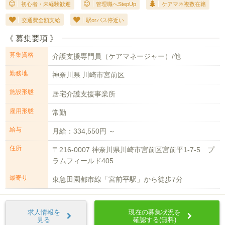
初心者・未経験歓迎
管理職へStepUp
ケアマネ複数在籍
交通費全額支給
駅orバス停近い
《 募集要項 》
募集資格
介護支援専門員（ケアマネージャー）/他
勤務地
神奈川県 川崎市宮前区
施設形態
居宅介護支援事業所
雇用形態
常勤
給与
月給：334,550円 ～
住所
〒216-0007 神奈川県川崎市宮前区宮前平1-7-5 プ
ラムフィールド405
最寄り
東急田園都市線「宮前平駅」から徒歩7分
求人情報を
現在の募集状況を
見る
確認する(無料)