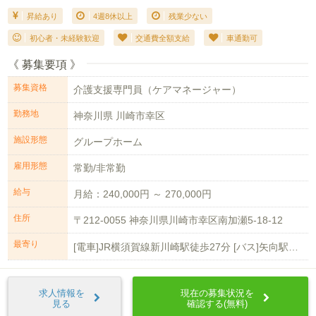
昇給あり
4週8休以上
残業少ない
初心者・未経験歓迎
交通費全額支給
車通勤可
《 募集要項 》
募集資格
介護支援専門員（ケアマネージャー）
勤務地
神奈川県 川崎市幸区
施設形態
グループホーム
雇用形態
常勤/非常勤
給与
月給：240,000円 ～ 270,000円
住所
〒212-0055 神奈川県川崎市幸区南加瀬5-18-12
最寄り
[電車]JR横須賀線新川崎駅徒歩27分 [バス]矢向駅前行き南加瀬交番前停留...
求人情報を
現在の募集状況を
見る
確認する(無料)