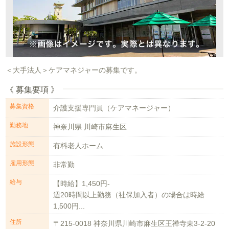
＜大手法人＞ケアマネジャーの募集です。
《 募集要項 》
募集資格
介護支援専門員（ケアマネージャー）
勤務地
神奈川県 川崎市麻生区
施設形態
有料老人ホーム
雇用形態
非常勤
給与
【時給】1,450円-
週20時間以上勤務（社保加入者）の場合は時給
1,500円...
住所
〒215-0018 神奈川県川崎市麻生区王禅寺東3-2-20