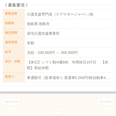
《 募集要項 》
募集資格
介護支援専門員（ケアマネージャー）/他
勤務地
徳島県 徳島市
施設形態
居宅介護支援事業所
雇用形態
常勤
給与
月給：240,000円 ～ 268,000円
休日・休暇
【休日】シフト制/4週8休、年間休日107日 【休
暇】有給休暇
最寄り
車通勤可（駐車場有り:普通車5,000円/軽自動車4,000円）
前の30件
次の30件
1