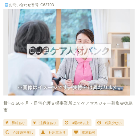
お問い合わせ番号 :C63703
賞与3.50ヶ月・居宅介護支援事業所にてケアマネジャー募集＠徳島
市
昇給あり
退職金あり
4週8休以上
残業少ない
介護兼務無し
社用車あり
車通勤可