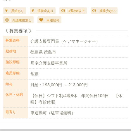
昇給あり
退職金あり
4週8休以上
残業少ない
介護兼務無し
車通勤可
《 募集要項 》
募集資格
介護支援専門員（ケアマネージャー）
勤務地
徳島県 徳島市
施設形態
居宅介護支援事業所
雇用形態
常勤
給与
月給：198,000円 ～ 213,000円
休日・休暇
【休日】シフト制/4週8休、年間休日109日 【休
暇】有給休暇
最寄り
車通勤可（駐車場無料）