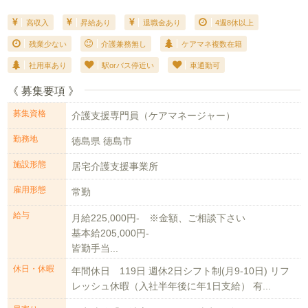
高収入
昇給あり
退職金あり
4週8休以上
残業少ない
介護兼務無し
ケアマネ複数在籍
社用車あり
駅orバス停近い
車通勤可
《 募集要項 》
募集資格
介護支援専門員（ケアマネージャー）
勤務地
徳島県 徳島市
施設形態
居宅介護支援事業所
雇用形態
常勤
給与
月給225,000円- ※金額、ご相談下さい
基本給205,000円-
皆勤手当...
休日・休暇
年間休日 119日 週休2日シフト制(月9-10日) リフ
レッシュ休暇（入社半年後に年1日支給） 有...