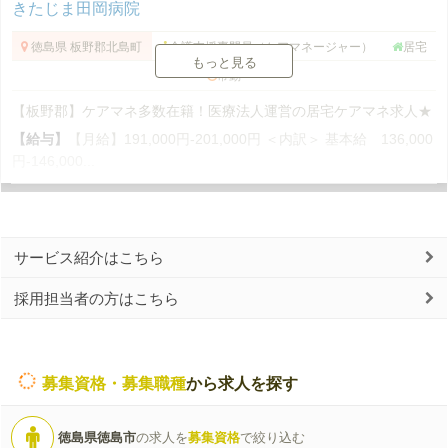
きたじま田岡病院
徳島県 板野郡北島町
介護支援専門員（ケアマネージャー）
居宅
もっと見る
常勤
【板野郡】ケアマネ多数在籍！医療法人運営の居宅ケアマネ求人★
【給与】
【月給】191,000円-201,000円 ＜内訳＞ 基本給 136,000
円-146,000...
サービス紹介はこちら
採用担当者の方はこちら
募集資格・募集職種
から求人を探す
徳島県徳島市
の求人を
募集資格
で絞り込む