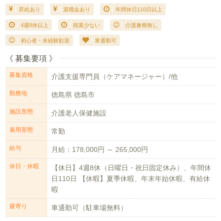
昇給あり
退職金あり
年間休日110日以上
4週8休以上
残業少ない
介護兼務無し
初心者・未経験歓迎
車通勤可
《 募集要項 》
募集資格
介護支援専門員（ケアマネージャー）/他
勤務地
徳島県 徳島市
施設形態
介護老人保健施設
雇用形態
常勤
給与
月給：178,000円 ～ 265,000円
休日・休暇
【休日】4週8休（日曜日・祝日固定休み）、年間休
日110日 【休暇】夏季休暇、年末年始休暇、有給休
暇
最寄り
車通勤可（駐車場無料）