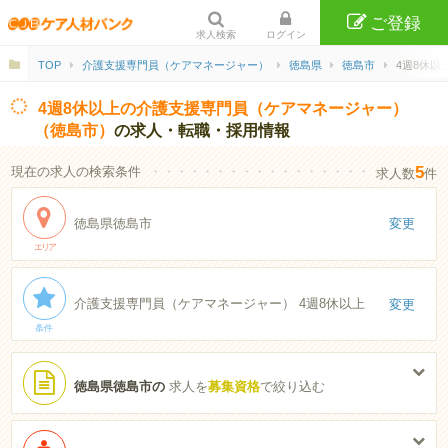
ご登録
求人検索
ログイン
TOP
介護支援専門員（ケアマネージャー）
徳島県
徳島市
4週8休以
4週8休以上の介護支援専門員（ケアマネージャー）
（徳島市）
の求人・転職・採用情報
5
現在の求人の検索条件
・・・・・・・・・・・・・・・・・・・・・・
求人数
件
徳島県徳島市
変更
エリア
介護支援専門員（ケアマネージャー） 4週8休以上
変更
条件
徳島県徳島市の
求人を
募集資格
で絞り込む