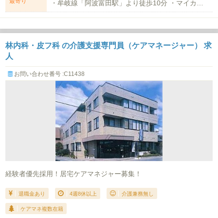
最寄り
・牟岐線「阿波富田駅」より徒歩10分 ・マイカー通勤:可（駐車場代3,000...
林内科・皮フ科 の介護支援専門員（ケアマネージャー） 求
人
お問い合わせ番号 :C11438
経験者優先採用！居宅ケアマネジャー募集！
退職金あり
4週8休以上
介護兼務無し
ケアマネ複数在籍