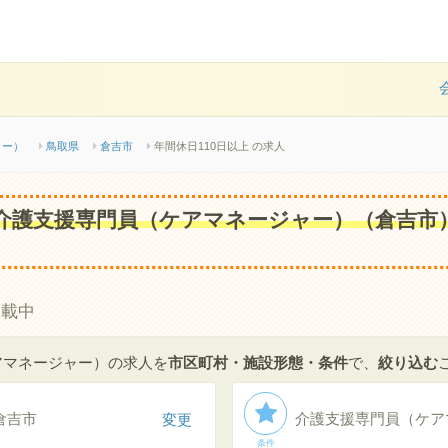
ャー）
鳥取県
倉吉市
年間休日110日以上 の求人
の介護支援専門員（ケアマネージャー）（倉吉市
掲載中
アマネージャー）の求人を
市区町村・施設形態・条件
で、
絞り込む
倉吉市
変更
条件