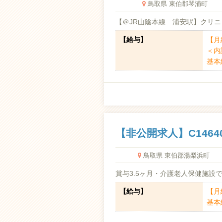
鳥取県 東伯郡琴浦町
【＠JR山陰本線 浦安駅】クリニ
【給与】
【月給
＜内
基本給
【非公開求人】C1464
鳥取県 東伯郡湯梨浜町
賞与3.5ヶ月・介護老人保健施設
【給与】
【月
基本給