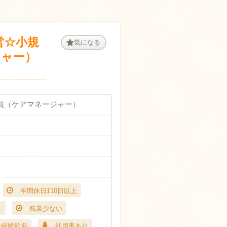
営☆小規
気になる
ジャー）
員（ケアマネージャー）
年間休日110日以上
上
残業少ない
未経験歓迎
社用車あり