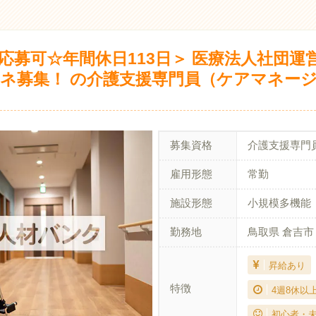
応募可☆年間休日113日＞ 医療法人社団運
ネ募集！ の介護支援専門員（ケアマネー
募集資格
介護支援専門
雇用形態
常勤
施設形態
小規模多機能
勤務地
鳥取県 倉吉市
昇給あり
特徴
4週8休以
初心者・