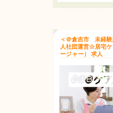
＜＠倉吉市 未経験
人社団運営☆居宅ケ
ージャー） 求人