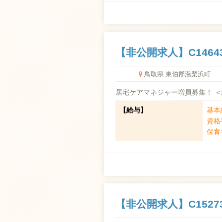
【非公開求人】C1464
鳥取県 東伯郡湯梨浜町
居宅ケアマネジャー増員募集！ 
【給与】
基本給
資格手
保育手
【非公開求人】C1527