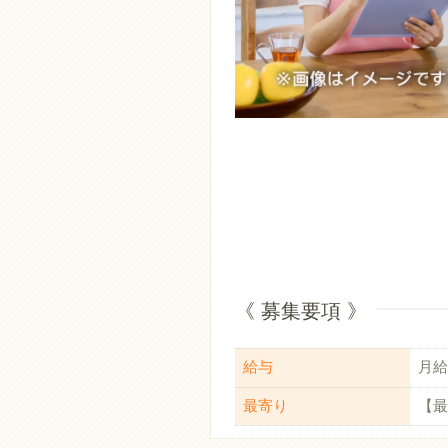
《 募集要項 》
給与
月給：
最寄り
【最