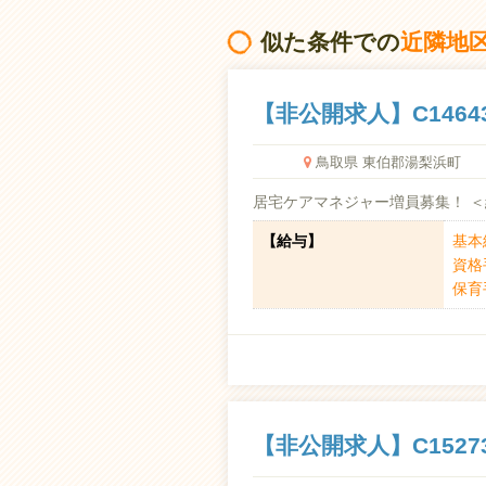
似た条件での
近隣地
【非公開求人】C1464
鳥取県 東伯郡湯梨浜町
居宅ケアマネジャー増員募集！ 
【給与】
基本給
資格手
保育手
【非公開求人】C1527