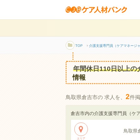
TOP
介護支援専門員（ケアマネージ
年間休日110日以上
情報
2
鳥取県倉吉市の 求人を、
件
倉吉市内の介護支援専門員（ケ
鳥取県
エリア