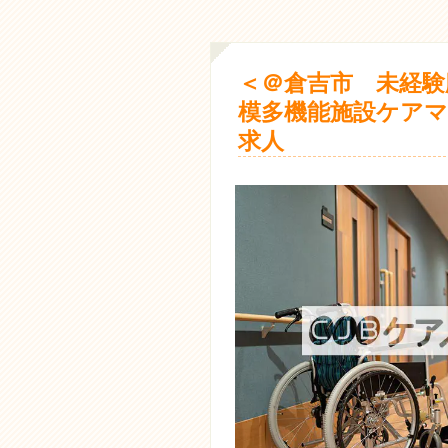
＜＠倉吉市 未経験
模多機能施設ケアマ
求人