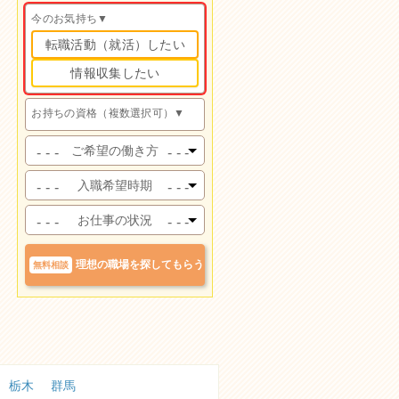
今のお気持ち▼
転職活動（就活）したい
情報収集したい
お持ちの資格（複数選択可）▼
ケアマネ
（経験あり）
未経験ケアマネ
（実務研修前）
未経験ケアマネ
（実務研修修了）
主任ケアマネ
社会福祉士
理想の職場を探してもらう
無料相談
精神保健福祉士
介護福祉士
社会福祉主事任用
相談支援専門員
栃木
群馬
サービス管理責任者