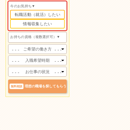
今のお気持ち▼
転職活動（就活）したい
情報収集したい
お持ちの資格（複数選択可）▼
ケアマネ
（経験あり）
未経験ケアマネ
（実務研修前）
未経験ケアマネ
（実務研修修了）
主任ケアマネ
社会福祉士
理想の職場を探してもらう
無料相談
精神保健福祉士
介護福祉士
社会福祉主事任用
相談支援専門員
サービス管理責任者