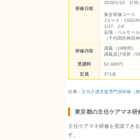
2026/1/10、1/30
研修日程
集合研修コース
Jコース：2025/9/1
1/27、2/4
会場：ベルサール
（千代田区神田神保
講義（16時間）
研修内容
講義及び演習（5
受講料
52,600円
定員
371名
出典：
主任介護支援専門員研修（
東京都の主任ケアマネ研
主任ケアマネ研修を受講できる
す。