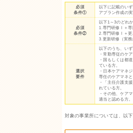
必須
以下に記載のいず
条件①
アプラン作成の実
以下1～3のどれ
必須
1.専門研修Ⅰ＋
条件②
2.専門研修Ⅰ＋更
3.更新研修（実
以下のうち、いず
・常勤専従のケア
・国もしくは都道
ている方。
選択
・日本ケアマネジ
要件
専任のケアマネと
・「主任介護支援
れている方。
・その他、ケアマ
適当と認める方。
対象の事業所については、以下