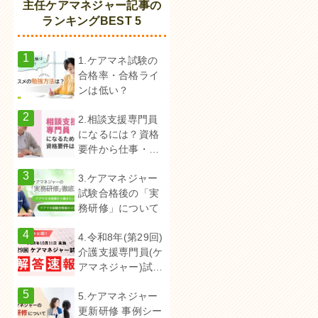
主任ケアマネジャー記事の
ランキングBEST 5
1.ケアマネ試験の
合格率・合格ライ
ンは低い？
2.相談支援専門員
になるには？資格
要件から仕事・役
割まで徹底解説！
3.ケアマネジャー
試験合格後の「実
務研修」について
4.令和8年(第29回)
介護支援専門員(ケ
アマネジャー)試験
解答速報
5.ケアマネジャー
更新研修 事例シー