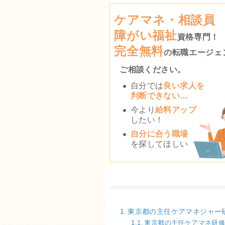
ケアマネ・相談員
障がい福祉
資格専門！
完全無料
の転職エージェ
ご相談ください。
自分では
良い求人を
判断できない
…
今より
給料アップ
したい！
自分に合う職場
を探してほしい
東京都の主任ケアマネジャー
東京都の主任ケアマネ研