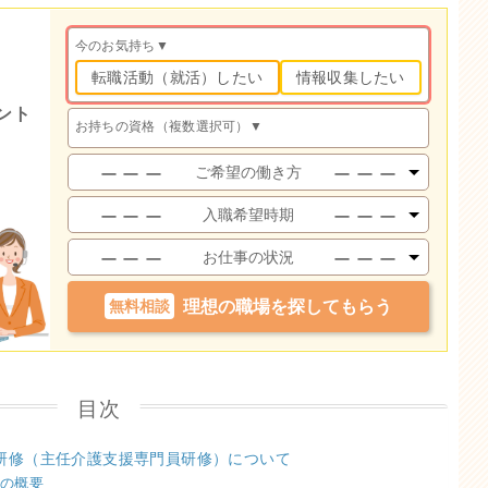
今のお気持ち▼
転職活動（就活）したい
情報収集したい
ント
お持ちの資格（複数選択可）▼
ケアマネ
未経験ケアマネ
（経験あり）
（実務研修前）
未経験ケアマネ
主任ケアマネ
社会福祉士
（実務研修修了）
精神保健福祉士
介護福祉士
社会福祉主事任用
相談支援専門員
無料相談
理想の職場を探してもらう
サービス管理責任者
児童発達支援管理責任者
無資格
その他
目次
研修（主任介護支援専門員研修）について
修の概要