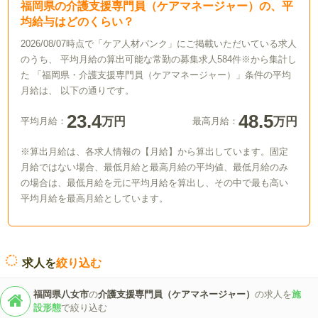
福岡県の介護支援専門員（ケアマネージャー）の、平
均給与はどのくらい？
2026/08/07時点で「ケア人材バンク」にご掲載いただいている求人
のうち、 平均月給の算出可能な常勤の募集求人584件※から集計し
た 「福岡県・介護支援専門員（ケアマネージャー）」条件の平均
月給は、 以下の通りです。
23.4
48.5
万円
万円
平均月給：
最高月給：
※算出月給は、各求人情報の【月給】から算出しています。固定
月給ではない場合、最低月給と最高月給の平均値、最低月給のみ
の場合は、最低月給を元に平均月給を算出し、その中で最も高い
平均月給を最高月給としています。
求人を
絞り込む
福岡県八女市
の
介護支援専門員（ケアマネージャー）
の求人を
施
設形態
で絞り込む