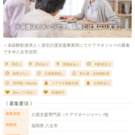
＜未経験歓迎求人＞居宅介護支援事業所にてケアマネジャーの募集
です＠八女市吉田
高収入
昇給あり
退職金あり
4週8休以上
残業少ない
介護兼務無し
初心者・未経験歓迎
管理職へStepUp
ケアマネ複数在籍
社用車あり
駅orバス停近い
車通勤可
《 募集要項 》
募集資格
介護支援専門員（ケアマネージャー）/他
勤務地
福岡県 八女市