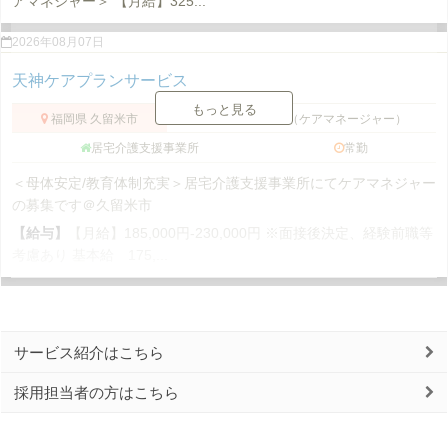
アマネジャー＞ 【月給】325...
2026年08月07日
天神ケアプランサービス
もっと見る
福岡県 久留米市
介護支援専門員（ケアマネージャー）
居宅介護支援事業所
常勤
＜母体安定/教育体制充実＞居宅介護支援事業所にてケアマネジャー
の募集です＠久留米市
【給与】
【月給】185,000円-230,000円 ※面接後決定、経験前職等
考慮あり 基本給 175,...
サービス紹介はこちら
採用担当者の方はこちら