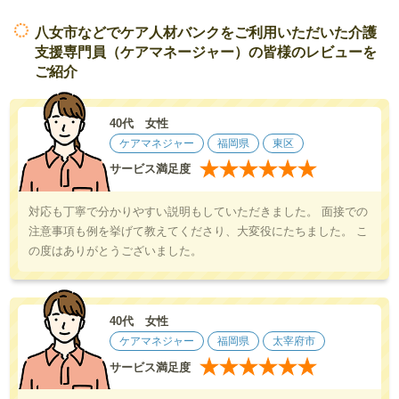
八女市などでケア人材バンクをご利用いただいた介護
支援専門員（ケアマネージャー）の皆様のレビューを
ご紹介
40代 女性
ケアマネジャー
福岡県
東区
★
★
★
★
★
★
サービス満足度
対応も丁寧で分かりやすい説明もしていただきました。 面接での
注意事項も例を挙げて教えてくださり、大変役にたちました。 こ
の度はありがとうございました。
40代 女性
ケアマネジャー
福岡県
太宰府市
★
★
★
★
★
★
サービス満足度