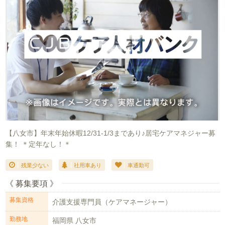
【八女市】年末年始休暇12/31-1/3まであり♪居宅ケアマネジャー募
集！ ＊定年なし！＊
残業少ない
社用車あり
車通勤可
《 募集要項 》
募集資格
介護支援専門員（ケアマネージャー）
勤務地
福岡県 八女市