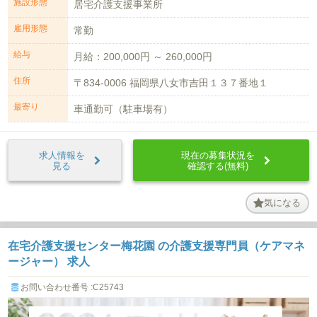
施設形態
居宅介護支援事業所
雇用形態
常勤
給与
月給：200,000円 ～ 260,000円
住所
〒834-0006 福岡県八女市吉田１３７番地１
最寄り
車通勤可（駐車場有）
求人情報を
現在の募集状況を
見る
確認する(無料)
気になる
在宅介護支援センター梅花園 の介護支援専門員（ケアマネ
ージャー） 求人
お問い合わせ番号 :C25743