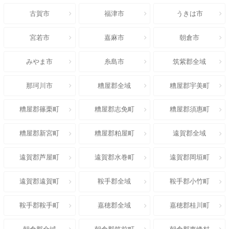
古賀市
福津市
うきは市
宮若市
嘉麻市
朝倉市
みやま市
糸島市
筑紫郡全域
那珂川市
糟屋郡全域
糟屋郡宇美町
糟屋郡篠栗町
糟屋郡志免町
糟屋郡須惠町
糟屋郡新宮町
糟屋郡粕屋町
遠賀郡全域
遠賀郡芦屋町
遠賀郡水巻町
遠賀郡岡垣町
遠賀郡遠賀町
鞍手郡全域
鞍手郡小竹町
鞍手郡鞍手町
嘉穂郡全域
嘉穂郡桂川町