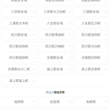
朝倉郡全域
朝倉郡筑前町
朝倉郡東峰村
三井郡全域
三井郡大刀洗町
三潴郡全域
三潴郡大木町
八女郡全域
八女郡広川町
田川郡全域
田川郡香春町
田川郡添田町
田川郡糸田町
田川郡川崎町
田川郡大任町
田川郡福智町
京都郡全域
京都郡苅田町
京都郡みやこ町
築上郡全域
築上郡吉富町
築上郡築上町
周辺の
都道府県
福岡県
佐賀県
長崎県