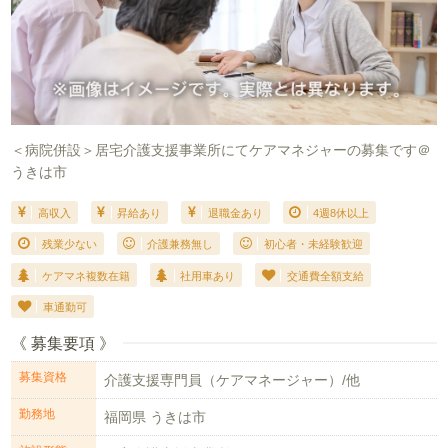
＜病院併設＞居宅介護支援事業所にてケアマネジャーの募集です＠
うきは市
高収入
昇給あり
退職金あり
4週8休以上
残業少ない
介護兼務無し
初心者・未経験歓迎
ケアマネ複数在籍
社用車あり
交通費全額支給
車通勤可
《 募集要項 》
募集資格
介護支援専門員（ケアマネージャー）/他
勤務地
福岡県 うきは市