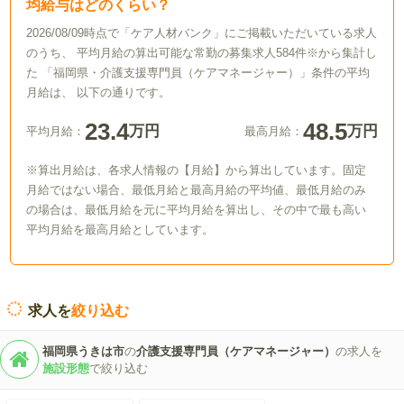
均給与はどのくらい？
2026/08/09時点で「ケア人材バンク」にご掲載いただいている求人
のうち、 平均月給の算出可能な常勤の募集求人584件※から集計し
た 「福岡県・介護支援専門員（ケアマネージャー）」条件の平均
月給は、 以下の通りです。
23.4
48.5
万円
万円
平均月給：
最高月給：
※算出月給は、各求人情報の【月給】から算出しています。固定
月給ではない場合、最低月給と最高月給の平均値、最低月給のみ
の場合は、最低月給を元に平均月給を算出し、その中で最も高い
平均月給を最高月給としています。
求人を
絞り込む
福岡県うきは市
の
介護支援専門員（ケアマネージャー）
の求人を
施設形態
で絞り込む