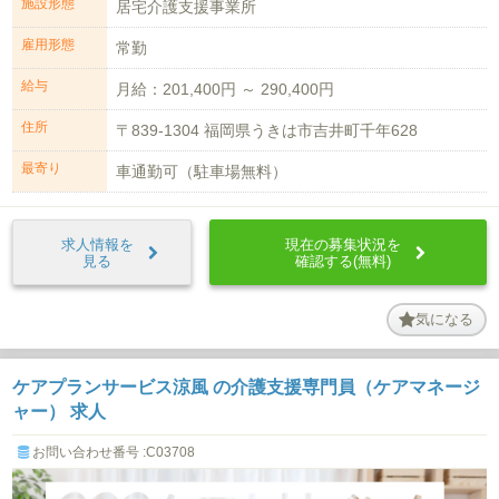
施設形態
居宅介護支援事業所
雇用形態
常勤
給与
月給：201,400円 ～ 290,400円
住所
〒839-1304 福岡県うきは市吉井町千年628
最寄り
車通勤可（駐車場無料）
求人情報を
現在の募集状況を
見る
確認する(無料)
気になる
ケアプランサービス涼風 の介護支援専門員（ケアマネージ
ャー） 求人
お問い合わせ番号 :C03708