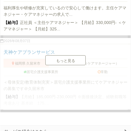
福利厚生や研修が充実しているので安心して働けます。主任ケアマ
ネジャー・ケアマネジャーの求人で...
【給与】
正社員 ＜主任ケアマネジャー＞ 【月給】330,000円- ＜ケ
アマネジャー＞ 【月給】325...
2026年08月07日
天神ケアプランサービス
もっと見る
福岡県 久留米市
介護支援専門員（ケアマネージャー）
居宅介護支援事業所
常勤
＜母体安定/教育体制充実＞居宅介護支援事業所にてケアマネジャー
の募集です＠久留米市
【給与】
【月給】185,000円-230,000円 ※面接後決定、経験前職等
考慮あり 基本給 175,...