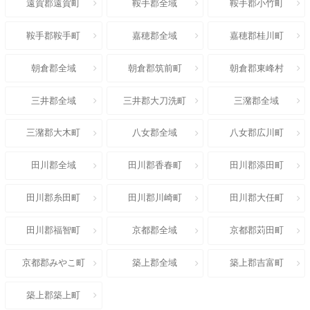
遠賀郡遠賀町
鞍手郡全域
鞍手郡小竹町
鞍手郡鞍手町
嘉穂郡全域
嘉穂郡桂川町
朝倉郡全域
朝倉郡筑前町
朝倉郡東峰村
三井郡全域
三井郡大刀洗町
三潴郡全域
三潴郡大木町
八女郡全域
八女郡広川町
田川郡全域
田川郡香春町
田川郡添田町
田川郡糸田町
田川郡川崎町
田川郡大任町
田川郡福智町
京都郡全域
京都郡苅田町
京都郡みやこ町
築上郡全域
築上郡吉富町
築上郡築上町