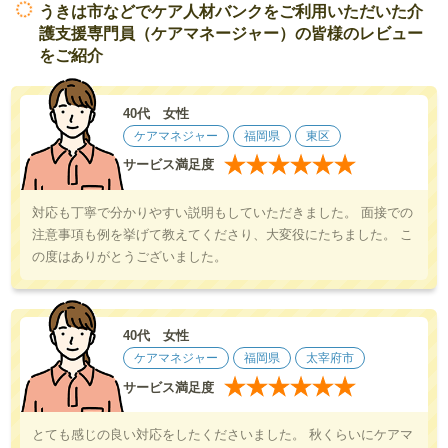
うきは市などでケア人材バンクをご利用いただいた介
護支援専門員（ケアマネージャー）の皆様のレビュー
をご紹介
40代 女性
ケアマネジャー
福岡県
東区
★
★
★
★
★
★
サービス満足度
対応も丁寧で分かりやすい説明もしていただきました。 面接での
注意事項も例を挙げて教えてくださり、大変役にたちました。 こ
の度はありがとうございました。
40代 女性
ケアマネジャー
福岡県
太宰府市
★
★
★
★
★
★
サービス満足度
とても感じの良い対応をしたくださいました。 秋くらいにケアマ