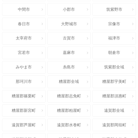
中間市
小郡市
筑紫野市
春日市
大野城市
宗像市
太宰府市
古賀市
福津市
宮若市
嘉麻市
朝倉市
みやま市
糸島市
筑紫郡全域
那珂川市
糟屋郡全域
糟屋郡宇美町
糟屋郡篠栗町
糟屋郡志免町
糟屋郡須惠町
糟屋郡新宮町
糟屋郡粕屋町
遠賀郡全域
遠賀郡芦屋町
遠賀郡水巻町
遠賀郡岡垣町