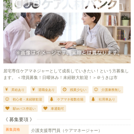
居宅専任ケアマネジャーとして成長していきたい！という方募集し
ます。 ＜増員募集！日曜休み！未経験大歓迎！＞＠うきは市
昇給あり
退職金あり
残業少ない
介護兼務無し
初心者・未経験歓迎
ケアマネ複数在籍
社用車あり
駅orバス停近い
車通勤可
《 募集要項 》
募集資格
介護支援専門員（ケアマネージャー）