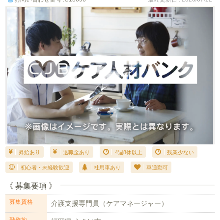
昇給あり
退職金あり
4週8休以上
残業少ない
初心者・未経験歓迎
社用車あり
車通勤可
《 募集要項 》
募集資格
介護支援専門員（ケアマネージャー）
勤務地