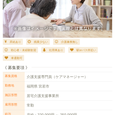
昇給あり
残業少ない
介護兼務無し
初心者・未経験歓迎
社用車あり
駅orバス停近い
車通勤可
《 募集要項 》
募集資格
介護支援専門員（ケアマネージャー）
勤務地
福岡県 宮若市
施設形態
居宅介護支援事業所
雇用形態
常勤
給与
月給：220,000円 ～ 250,000円