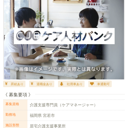
昇給あり
退職金あり
社用車あり
車通勤可
《 募集要項 》
募集資格
介護支援専門員（ケアマネージャー）
勤務地
福岡県 宮若市
施設形態
居宅介護支援事業所