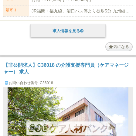
最寄り
JR福間・福丸線、沼口バス停より徒歩5分 九州縦断(高速)自動車道 若宮IC...
求人情報を見る
気になる
【非公開求人】C36018 の介護支援専門員（ケアマネージ
ャー） 求人
お問い合わせ番号 :C36018