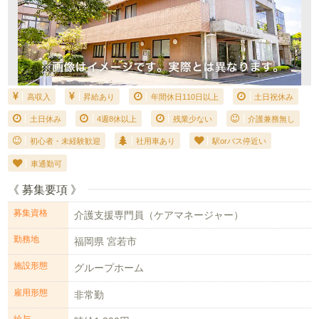
高収入
昇給あり
年間休日110日以上
土日祝休み
土日休み
4週8休以上
残業少ない
介護兼務無し
初心者・未経験歓迎
社用車あり
駅orバス停近い
車通勤可
《 募集要項 》
募集資格
介護支援専門員（ケアマネージャー）
勤務地
福岡県 宮若市
施設形態
グループホーム
雇用形態
非常勤
給与