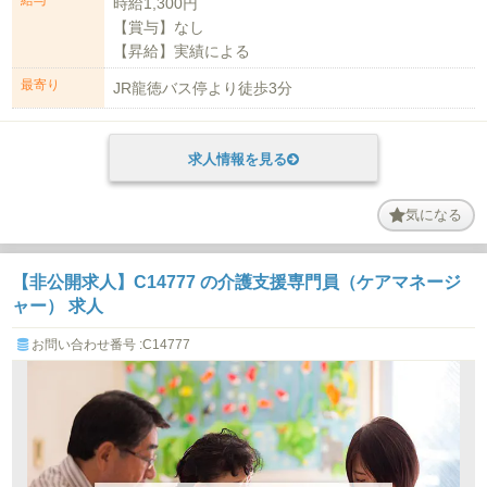
時給1,300円
【賞与】なし
【昇給】実績による
【退職金】制度無
最寄り
JR龍徳バス停より徒歩3分
【通勤手当...
求人情報を見る
気になる
【非公開求人】C14777 の介護支援専門員（ケアマネージ
ャー） 求人
お問い合わせ番号 :C14777