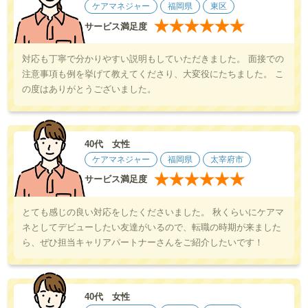
ケアマネジャー
福岡県
東区
★
★
★
★
★
★
サービス満足度
対応も丁寧で分かりやすい説明もしていただきました。 面接での
注意事項も例を挙げて教えてくださり、大変役にたちました。 こ
の度はありがとうございました。
40代 女性
ケアマネジャー
福岡県
太宰府市
★
★
★
★
★
★
サービス満足度
とても感じの良い対応をしたくださいました。 秋くらいにケアマ
ネとしてデビューしたい友達がいるので、転職の時期が来ました
ら、ぜひ担当キャリアパートナーさんをご紹介したいです！
40代 女性