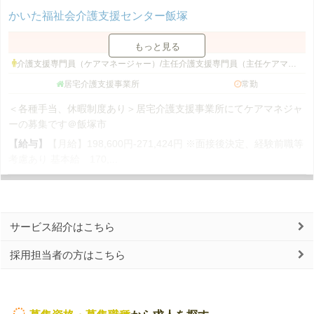
かいた福祉会介護支援センター飯塚
福岡県 飯塚市
もっと見る
介護支援専門員（ケアマネージャー）/主任介護支援専門員（主任ケアマネージャー）
居宅介護支援事業所
常勤
＜各種手当、休暇制度あり＞居宅介護支援事業所にてケアマネジャ
ーの募集です＠飯塚市
【給与】
【月給】198,600円-271,424円 ※面接後決定、経験前職等
考慮あり 基本給 170,...
サービス紹介はこちら
採用担当者の方はこちら