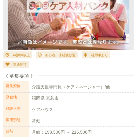
4週8休以上
初心者・未経験歓迎
社用車あり
車通勤可
《 募集要項 》
募集資格
介護支援専門員（ケアマネージャー）/他
勤務地
福岡県 宮若市
施設形態
ケアハウス
雇用形態
常勤
給与
月給：198,500円 ～ 216,500円