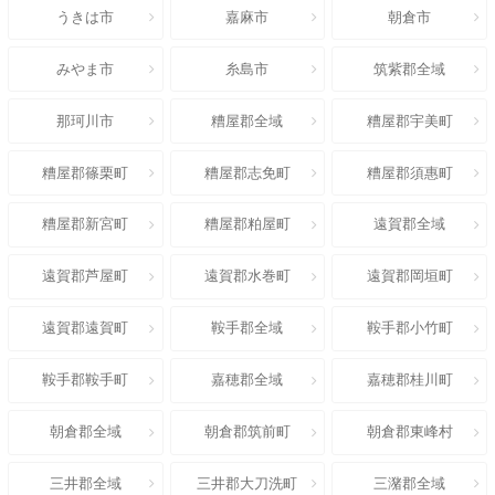
うきは市
嘉麻市
朝倉市
みやま市
糸島市
筑紫郡全域
那珂川市
糟屋郡全域
糟屋郡宇美町
糟屋郡篠栗町
糟屋郡志免町
糟屋郡須惠町
糟屋郡新宮町
糟屋郡粕屋町
遠賀郡全域
遠賀郡芦屋町
遠賀郡水巻町
遠賀郡岡垣町
遠賀郡遠賀町
鞍手郡全域
鞍手郡小竹町
鞍手郡鞍手町
嘉穂郡全域
嘉穂郡桂川町
朝倉郡全域
朝倉郡筑前町
朝倉郡東峰村
三井郡全域
三井郡大刀洗町
三潴郡全域