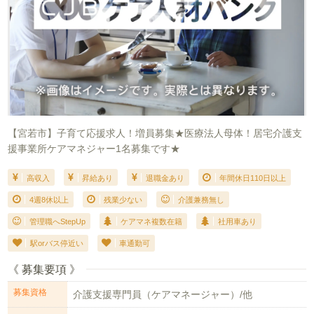
【宮若市】子育て応援求人！増員募集★医療法人母体！居宅介護支
援事業所ケアマネジャー1名募集です★
高収入
昇給あり
退職金あり
年間休日110日以上
4週8休以上
残業少ない
介護兼務無し
管理職へStepUp
ケアマネ複数在籍
社用車あり
駅orバス停近い
車通勤可
《 募集要項 》
募集資格
介護支援専門員（ケアマネージャー）/他