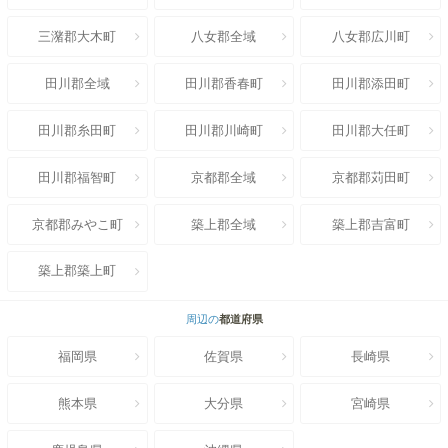
三潴郡大木町
八女郡全域
八女郡広川町
田川郡全域
田川郡香春町
田川郡添田町
田川郡糸田町
田川郡川崎町
田川郡大任町
田川郡福智町
京都郡全域
京都郡苅田町
京都郡みやこ町
築上郡全域
築上郡吉富町
築上郡築上町
周辺の
都道府県
福岡県
佐賀県
長崎県
熊本県
大分県
宮崎県