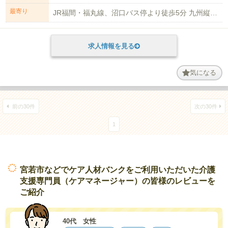
最寄り
JR福間・福丸線、沼口バス停より徒歩5分 九州縦断(高速)自動車道 若宮IC...
求人情報を見る
気になる
前の30件
次の30件
1
宮若市などでケア人材バンクをご利用いただいた介護
支援専門員（ケアマネージャー）の皆様のレビューを
ご紹介
40代 女性