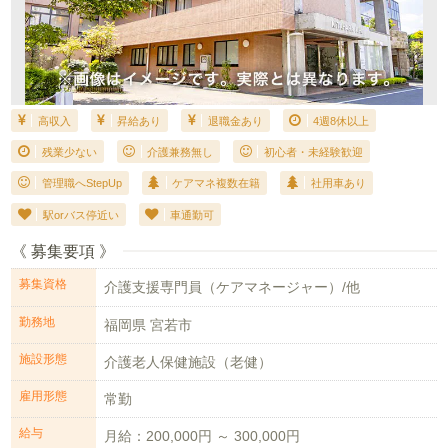
高収入
昇給あり
退職金あり
4週8休以上
残業少ない
介護兼務無し
初心者・未経験歓迎
管理職へStepUp
ケアマネ複数在籍
社用車あり
駅orバス停近い
車通勤可
《 募集要項 》
募集資格
介護支援専門員（ケアマネージャー）/他
勤務地
福岡県 宮若市
施設形態
介護老人保健施設（老健）
雇用形態
常勤
給与
月給：200,000円 ～ 300,000円