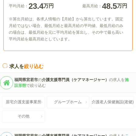
23.4
48.5
万円
万円
平均月給：
最高月給：
※算出月給は、各求人情報の【月給】から算出しています。固定
月給ではない場合、最低月給と最高月給の平均値、最低月給のみ
の場合は、最低月給を元に平均月給を算出し、その中で最も高い
平均月給を最高月給としています。
求人を
絞り込む
福岡県宮若市
の
介護支援専門員（ケアマネージャー）
の求人を
施
設形態
で絞り込む
居宅介護支援事業所
グループホーム
介護老人保健施設(老健)
その他
福岡県宮若市
の
介護支援専門員（ケアマネージャー）
の求人を
こ