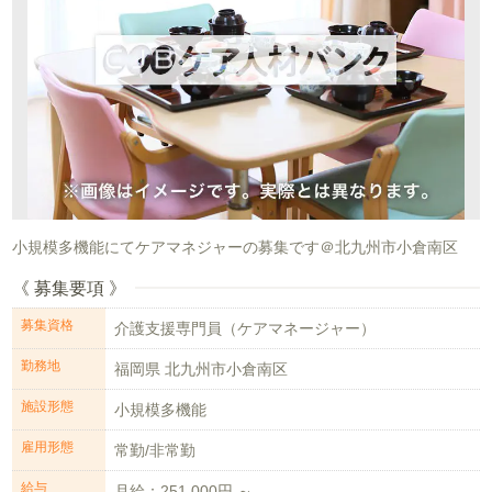
小規模多機能にてケアマネジャーの募集です＠北九州市小倉南区
《 募集要項 》
募集資格
介護支援専門員（ケアマネージャー）
勤務地
福岡県 北九州市小倉南区
施設形態
小規模多機能
雇用形態
常勤/非常勤
給与
月給：251,000円 ～