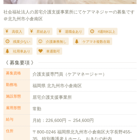
社会福祉法人の居宅介護支援事業所にてケアマネジャーの募集です
＠北九州市小倉南区
高収入
昇給あり
退職金あり
4週8休以上
残業少ない
介護兼務無し
ケアマネ複数在籍
社用車あり
車通勤可
《 募集要項 》
募集資格
介護支援専門員（ケアマネージャー）
勤務地
福岡県 北九州市小倉南区
施設形態
居宅介護支援事業所
雇用形態
常勤
給与
月給：226,600円 ～ 254,600円
住所
〒800-0246 福岡県北九州市小倉南区大字長野455-
35 特別養護老人ホーム おきなの杜内