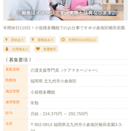
年間休日110日！小規模多機能でのお仕事です＠小倉南区蜷田若園
昇給あり
退職金あり
年間休日110日以上
社用車あり
車通勤可
《 募集要項 》
募集資格
介護支援専門員（ケアマネージャー）
勤務地
福岡県 北九州市小倉南区
施設形態
小規模多機能
雇用形態
常勤
給与
月給：224,375円 ～ 292,750円
住所
〒802-0814 福岡県北九州市小倉南区蜷田若園3-3-
24