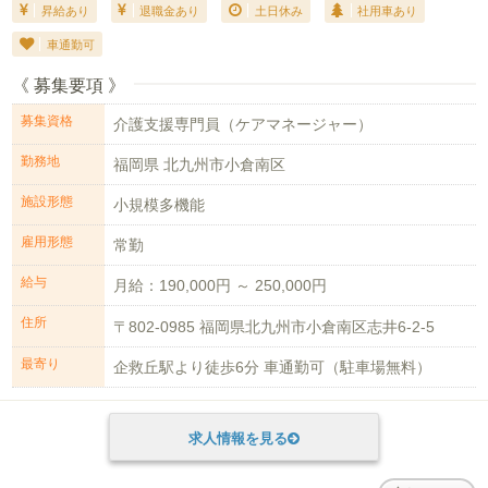
昇給あり
退職金あり
土日休み
社用車あり
車通勤可
《 募集要項 》
募集資格
介護支援専門員（ケアマネージャー）
勤務地
福岡県 北九州市小倉南区
施設形態
小規模多機能
雇用形態
常勤
給与
月給：190,000円 ～ 250,000円
住所
〒802-0985 福岡県北九州市小倉南区志井6-2-5
最寄り
企救丘駅より徒歩6分 車通勤可（駐車場無料）
求人情報を見る