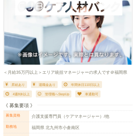
＜月給35万円以上＞エリア統括マネージャーの求人です＠福岡県
昇給あり
退職金あり
年間休日110日以上
4週8休以上
管理職へStepUp
車通勤可
《 募集要項 》
募集資格
介護支援専門員（ケアマネージャー）/他
勤務地
福岡県 北九州市小倉南区