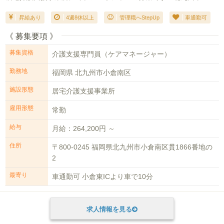
昇給あり
4週8休以上
管理職へStepUp
車通勤可
《 募集要項 》
募集資格
介護支援専門員（ケアマネージャー）
勤務地
福岡県 北九州市小倉南区
施設形態
居宅介護支援事業所
雇用形態
常勤
給与
月給：264,200円 ～
住所
〒800-0245 福岡県北九州市小倉南区貫1866番地の
2
最寄り
車通勤可 小倉東ICより車で10分
求人情報を見る