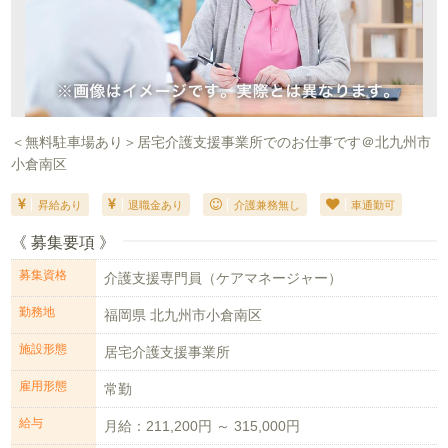
＜無料駐車場あり＞居宅介護支援事業所でのお仕事です＠北九州市
小倉南区
昇給あり
退職金あり
介護兼務無し
車通勤可
《 募集要項 》
募集資格
介護支援専門員（ケアマネージャー）
勤務地
福岡県 北九州市小倉南区
施設形態
居宅介護支援事業所
雇用形態
常勤
給与
月給：211,200円 ～ 315,000円