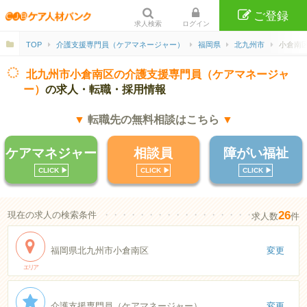
ご登録
求人検索
ログイン
TOP
介護支援専門員（ケアマネージャー）
福岡県
北九州市
小倉南
北九州市小倉南区の介護支援専門員（ケアマネージャ
ー）
の求人・転職・採用情報
▼
転職先の無料相談はこちら
▼
ケアマネジャー
相談員
障がい福祉
CLICK ▶︎
CLICK ▶︎
CLICK ▶︎
26
現在の求人の検索条件
・・・・・・・・・・・・・・・・・・・・・・
求人数
件
福岡県北九州市小倉南区
変更
エリア
介護支援専門員（ケアマネージャー）
変更