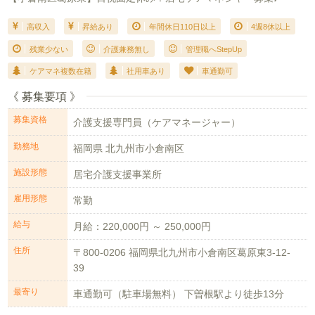
高収入
昇給あり
年間休日110日以上
4週8休以上
残業少ない
介護兼務無し
管理職へStepUp
ケアマネ複数在籍
社用車あり
車通勤可
《 募集要項 》
募集資格
介護支援専門員（ケアマネージャー）
勤務地
福岡県 北九州市小倉南区
施設形態
居宅介護支援事業所
雇用形態
常勤
給与
月給：220,000円 ～ 250,000円
住所
〒800-0206 福岡県北九州市小倉南区葛原東3-12-
39
最寄り
車通勤可（駐車場無料） 下曽根駅より徒歩13分