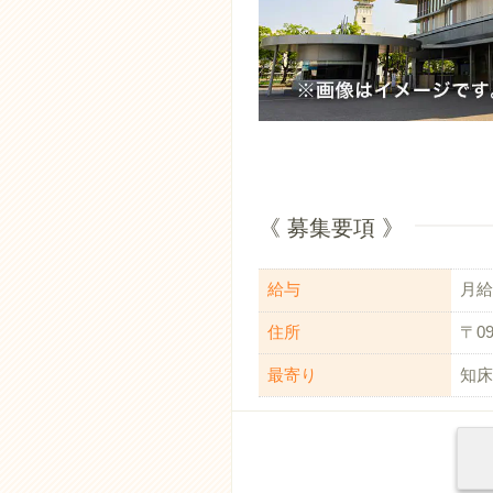
《 募集要項 》
給与
月給：
住所
〒0
最寄り
知床