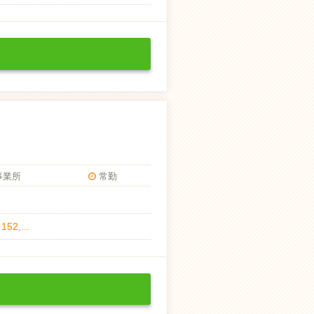
事業所
常勤
,...