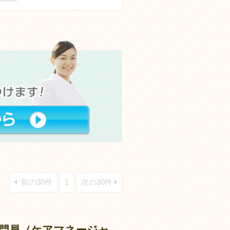
前の30件
1
次の30件
門員（ケアマネージャ