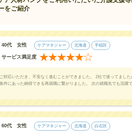
ーをご紹介
40代 女性
ケアマネジャー
北海道
手稲区
★
★
★
★
★
★
サービス満足度
ご対応いただき、不安なく進むことができました。 2社で迷ってました
条件にあった納得できる再就職に繋がりました。 次の就職先でも活躍
60代 女性
ケアマネジャー
北海道
白石区