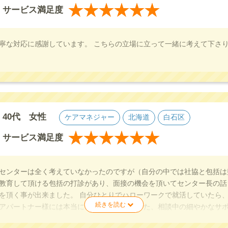
★
★
★
★
★
★
サービス満足度
寧な対応に感謝しています。 こちらの立場に立って一緒に考えて下さ
40代 女性
ケアマネジャー
北海道
白石区
★
★
★
★
★
★
サービス満足度
センターは全く考えていなかったのですが（自分の中では社協と包括は
教育して頂ける包括の打診があり、面接の機会を頂いてセンター長の話
を頂く事が出来ました。 自分ひとりでハローワークで就活していたら
アパートナー様には本当に感謝致します。 また、相談中の細やかなサ