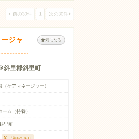
前の30件
1
次の30件
ネージャ
気になる
＠斜里郡斜里町
員（ケアマネージャー）
ホーム（特養）
郡斜里町
退職金あり