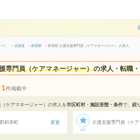
ャー）
北海道
斜里郡
斜里町 介護支援専門員（ケアマネージャー） の求人
援専門員（ケアマネージャー）
の求人・転職・
1
、
件掲載中
員（ケアマネージャー）の求人を
市区町村・施設形態・条件
で、
絞
郡斜里町
変更
介護支援専門員（ケア
条件