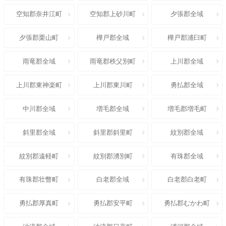
空知郡奈井江町
空知郡上砂川町
夕張郡全域
夕張郡栗山町
樺戸郡全域
樺戸郡浦臼町
雨竜郡全域
雨竜郡秩父別町
上川郡全域
上川郡東神楽町
上川郡東川町
勇払郡全域
中川郡全域
増毛郡全域
増毛郡増毛町
斜里郡全域
斜里郡斜里町
紋別郡全域
紋別郡遠軽町
紋別郡湧別町
有珠郡全域
有珠郡壮瞥町
白老郡全域
白老郡白老町
勇払郡厚真町
勇払郡安平町
勇払郡むかわ町