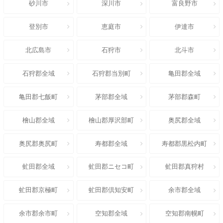
砂川市
深川市
富良野市
登別市
恵庭市
伊達市
北広島市
石狩市
北斗市
石狩郡全域
石狩郡当別町
亀田郡全域
亀田郡七飯町
茅部郡全域
茅部郡森町
檜山郡全域
檜山郡厚沢部町
奥尻郡全域
奥尻郡奥尻町
寿都郡全域
寿都郡黒松内町
虻田郡全域
虻田郡ニセコ町
虻田郡真狩村
虻田郡京極町
虻田郡倶知安町
余市郡全域
余市郡余市町
空知郡全域
空知郡南幌町