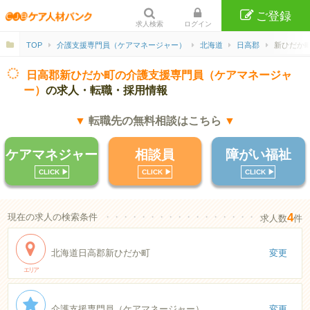
ご登録
求人検索
ログイン
TOP
介護支援専門員（ケアマネージャー）
北海道
日高郡
新ひだか町
日高郡新ひだか町の介護支援専門員（ケアマネージャ
ー）
の求人・転職・採用情報
▼
転職先の無料相談はこちら
▼
ケアマネジャー
相談員
障がい福祉
CLICK ▶︎
CLICK ▶︎
CLICK ▶︎
4
現在の求人の検索条件
・・・・・・・・・・・・・・・・・・・・・・
求人数
件
北海道日高郡新ひだか町
変更
エリア
介護支援専門員（ケアマネージャー）
変更