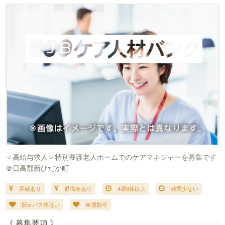
＜高給与求人＞特別養護老人ホームでのケアマネジャーを募集です
＠日高郡新ひだか町
昇給あり
退職金あり
4週8休以上
残業少ない
駅orバス停近い
車通勤可
《 募集要項 》