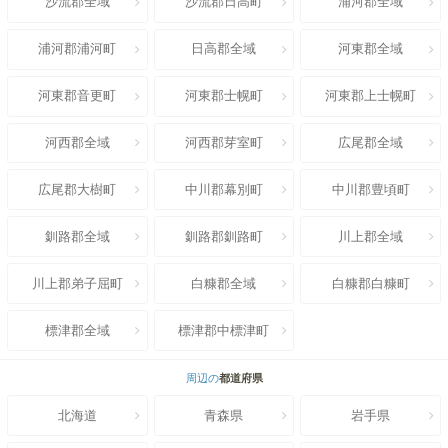
沙流郡全域
沙流郡日高町
浦河郡全域
浦河郡浦河町
日高郡全域
河東郡全域
河東郡音更町
河東郡士幌町
河東郡上士幌町
河西郡全域
河西郡芽室町
広尾郡全域
広尾郡大樹町
中川郡幕別町
中川郡豊頃町
釧路郡全域
釧路郡釧路町
川上郡全域
川上郡弟子屈町
白糠郡全域
白糠郡白糠町
標津郡全域
標津郡中標津町
周辺の
都道府県
北海道
青森県
岩手県