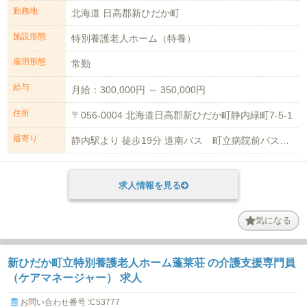
勤務地
北海道 日高郡新ひだか町
施設形態
特別養護老人ホーム（特養）
雇用形態
常勤
給与
月給：300,000円 ～ 350,000円
住所
〒056-0004 北海道日高郡新ひだか町静内緑町7-5-1
最寄り
静内駅より 徒歩19分 道南バス 町立病院前バス停から徒歩4分 車通勤可（駐...
求人情報を見る
気になる
新ひだか町立特別養護老人ホーム蓬莱荘 の介護支援専門員
（ケアマネージャー） 求人
お問い合わせ番号 :C53777