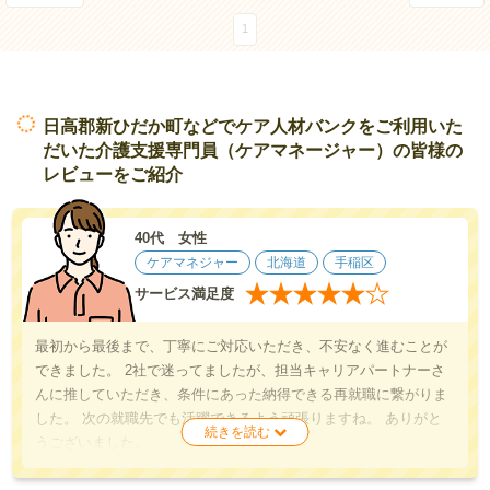
1
日高郡新ひだか町などでケア人材バンクをご利用いた
だいた介護支援専門員（ケアマネージャー）の皆様の
レビューをご紹介
40代 女性
ケアマネジャー
北海道
手稲区
★
★
★
★
★
★
サービス満足度
最初から最後まで、丁寧にご対応いただき、不安なく進むことが
できました。 2社で迷ってましたが、担当キャリアパートナーさ
んに推していただき、条件にあった納得できる再就職に繋がりま
した。 次の就職先でも活躍できるよう頑張りますね。 ありがと
うございました。