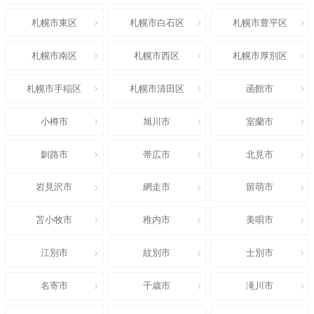
札幌市東区
札幌市白石区
札幌市豊平区
札幌市南区
札幌市西区
札幌市厚別区
札幌市手稲区
札幌市清田区
函館市
小樽市
旭川市
室蘭市
釧路市
帯広市
北見市
岩見沢市
網走市
留萌市
苫小牧市
稚内市
美唄市
江別市
紋別市
士別市
名寄市
千歳市
滝川市