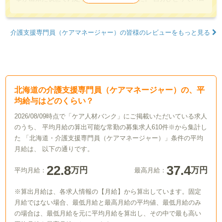
ーワークで就活していたら、本当に巡り会えなかった職種でした
から、担当キャリアパートナー様には本当に感謝致します。 ま
た、相談中の細やかなサポートも嬉しかったです。
介護支援専門員（ケアマネージャー）の皆様のレビューをもっと見る
北海道の介護支援専門員（ケアマネージャー）の、平
均給与はどのくらい？
2026/08/09時点で「ケア人材バンク」にご掲載いただいている求人
のうち、 平均月給の算出可能な常勤の募集求人610件※から集計し
た 「北海道・介護支援専門員（ケアマネージャー）」条件の平均
月給は、 以下の通りです。
22.8
37.4
万円
万円
平均月給：
最高月給：
※算出月給は、各求人情報の【月給】から算出しています。固定
月給ではない場合、最低月給と最高月給の平均値、最低月給のみ
の場合は、最低月給を元に平均月給を算出し、その中で最も高い