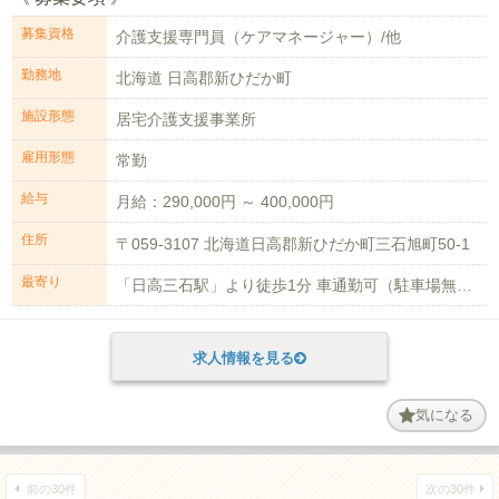
募集資格
介護支援専門員（ケアマネージャー）/他
勤務地
北海道 日高郡新ひだか町
施設形態
居宅介護支援事業所
雇用形態
常勤
給与
月給：290,000円 ～ 400,000円
住所
〒059-3107 北海道日高郡新ひだか町三石旭町50-1
最寄り
「日高三石駅」より徒歩1分 車通勤可（駐車場無料）
求人情報を見る
気になる
前の30件
次の30件