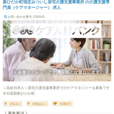
新ひだか町指定みついし居宅介護支援事業所 の介護支援専
門員（ケアマネージャー） 求人
お問い合わせ番号 :C60543
＜高給与求人＞居宅介護支援事業所でのケアマネジャーを募集です
＠日高郡新ひだか町
昇給あり
退職金あり
車通勤可
《 募集要項 》