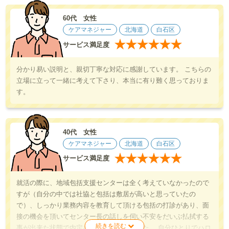
60代 女性
ケアマネジャー
北海道
白石区
★
★
★
★
★
★
サービス満足度
分かり易い説明と、親切丁寧な対応に感謝しています。 こちらの
立場に立って一緒に考えて下さり、本当に有り難く思っておりま
す。
40代 女性
ケアマネジャー
北海道
白石区
★
★
★
★
★
★
サービス満足度
就活の際に、地域包括支援センターは全く考えていなかったので
すが（自分の中では社協と包括は敷居が高いと思っていたの
で）、しっかり業務内容を教育して頂ける包括の打診があり、面
接の機会を頂いてセンター長の話しを伺い不安をだいぶ払拭する
事が出来た状態で内定を頂く事が出来ました。 自分ひとりでハロ