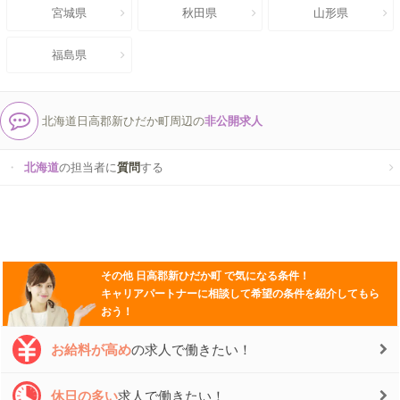
宮城県
秋田県
山形県
福島県
北海道日高郡新ひだか町周辺の
非公開求人
北海道
の担当者に
質問
する
その他
日高郡新ひだか町
で気になる条件！
キャリアパートナーに相談して希望の条件を紹介してもら
おう！
お給料が高め
の求人で働きたい！
休日の多い
求人で働きたい！