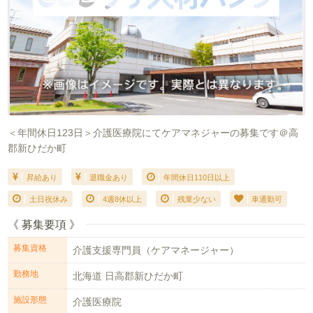
＜年間休日123日＞介護医療院にてケアマネジャーの募集です＠高
郡新ひだか町
昇給あり
退職金あり
年間休日110日以上
土日祝休み
4週8休以上
残業少ない
車通勤可
《 募集要項 》
募集資格
介護支援専門員（ケアマネージャー）
勤務地
北海道 日高郡新ひだか町
施設形態
介護医療院