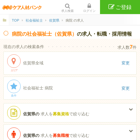
ご登録
求人検索
ログイン
TOP
社会福祉士
佐賀県
病院 の求人
病院の社会福祉士（佐賀県）
の求人・転職・採用情報
7
現在の求人の検索条件
・・・・・・・・・・・・・・・・・・・・・・
求人数
件
佐賀県全域
変更
エリア
社会福祉士 病院
変更
条件
佐賀県の
求人を
募集資格
で絞り込む
佐賀県の
求人を
募集職種
で絞り込む