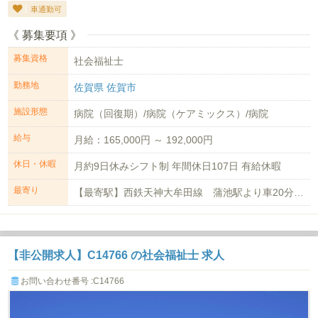
車通勤可
《 募集要項 》
募集資格
社会福祉士
勤務地
佐賀県 佐賀市
施設形態
病院（回復期）/病院（ケアミックス）/病院
給与
月給：165,000円 ～ 192,000円
休日・休暇
月約9日休みシフト制 年間休日107日 有給休暇
最寄り
【最寄駅】西鉄天神大牟田線 蒲池駅より車20分 【マイカー通勤】可
【非公開求人】C14766 の社会福祉士 求人
お問い合わせ番号 :C14766