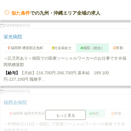
似た条件
での九州・沖縄エリア全域の求人
2026年08月07日
栄光病院
福岡県 糟屋郡志免町
社会福祉士
病院（総合）
常勤
＜託児所あり＞病院での医療ソーシャルワーカーのお仕事です＠福
岡県糟屋郡
【給与】
【月給】216,700円-266,700円 基本給 189,100
円-227,100円 職務手...
2026年08月07日
福西会病院
福岡県 福岡市早良区
社会福祉士
病院
常勤
もっと見る
＜年間休日116日＞病院にて医療ソーシャルワーカーの募集です＠
福岡市早良区