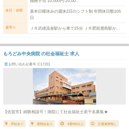
職務手当 10,000円-20,00...
休日・休暇
基本日曜休みの週休2日のシフト制 年間休日数105
日
最寄り
ＪＲ武雄温泉駅から車で25分 ＪＲ肥前鹿島駅から車で20分 嬉野警察署前築城...
もろどみ中央病院 の社会福祉士 求人
お問い合わせ番号 :C17201
【佐賀市】経験相談可！病院にて社会福祉士若干名募集★
昇給あり
退職金あり
4週8休以上
介護兼務無し