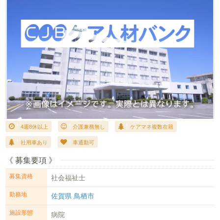
4週8休以上
介護兼務無し
ケアマネ複数在籍
社用車あり
車通勤可
《 募集要項 》
募集資格
社会福祉士
勤務地
佐賀県 鳥栖市
施設形態
病院