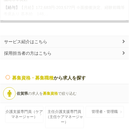
【給与】
【月給】172,683円-203,577円 ※面接後決定、経験前職等
考慮あり 基本給 148,...
サービス紹介はこちら
採用担当者の方はこちら
募集資格・募集職種
から求人を探す
佐賀県
の求人を
募集資格
で絞り込む
介護支援専門員（ケア
主任介護支援専門員
管理者・管理職
マネージャー）
（主任ケアマネージャ
ー）