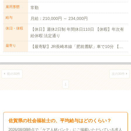
雇用形態
常勤
給与
月給：210,000円 ～ 234,000円
休日・休暇
【休日】週休2日制 年間休日110日 【休暇】年次有
給休暇:法定通り
最寄り
【最寄駅】JR長崎本線「肥前麓駅」車で10分 【マイカー通勤】可能
前の30件
次の30件
1
佐賀県の社会福祉士の、平均給与はどのくらい？
2026/08/08時点で「ケア人材バンク」にご掲載いただいている求人