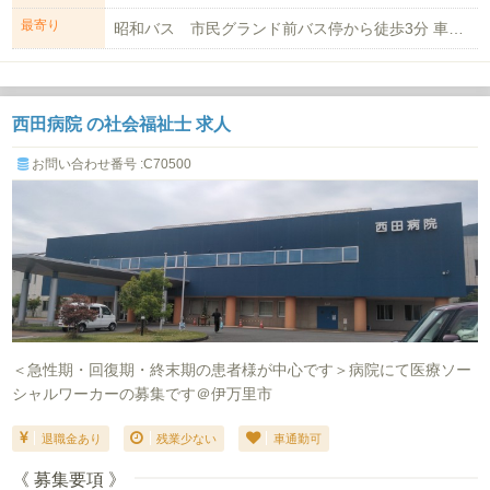
最寄り
昭和バス 市民グランド前バス停から徒歩3分 車通勤可（駐車場有）
西田病院 の社会福祉士 求人
お問い合わせ番号 :C70500
＜急性期・回復期・終末期の患者様が中心です＞病院にて医療ソー
シャルワーカーの募集です＠伊万里市
退職金あり
残業少ない
車通勤可
《 募集要項 》