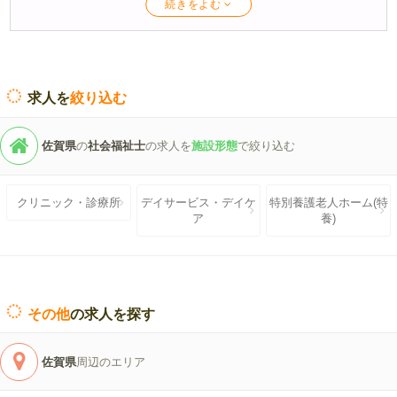
デイケア、訪問介護から、小規模多機能、障がい者施設、地域包括ま
で、ハローワークや協会では見つけにくい求人情報を幅広く取り揃え
ています。
ケア人材バンクでは、介護資格を生かして更にキャリアアップしたい
求人を
絞り込む
求職者の皆様への転職支援を行っています。
ケアマネージャー取得直後の未経験。
佐賀県
の
社会福祉士
の求人を
施設形態
で絞り込む
介護支援専門員更新研修をきっかけにケアマネ職の復職を考えて
いる。
社会福祉士、精神保健福祉士の資格を生かして、生活相談員とし
クリニック・診療所
デイサービス・デイケ
特別養護老人ホーム(特
て就職、転職したい。
ア
養)
介護福祉士として、転職で更にステップアップしたい。
サービス管理責任者、児童発達支援管理責任者として、大きな障
がい福祉サービス事業所で活躍の場を広げたい。
このようなご要望に対応いたします、無料会員登録で今すぐご相談く
その他
の求人を探す
ださい！
佐賀県
周辺のエリア