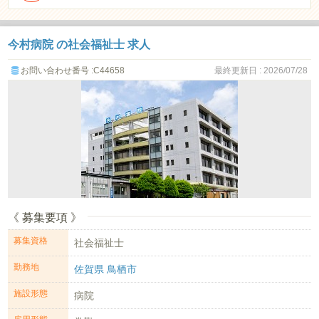
今村病院 の社会福祉士 求人
お問い合わせ番号 :C44658
最終更新日 : 2026/07/28
《 募集要項 》
募集資格
社会福祉士
勤務地
佐賀県 鳥栖市
施設形態
病院