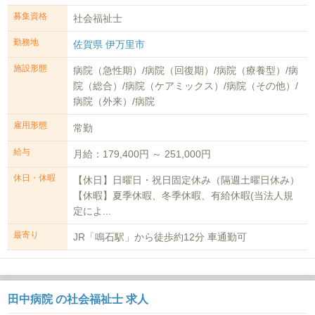
募集資格
社会福祉士
勤務地
佐賀県 伊万里市
施設形態
病院（急性期）/病院（回復期）/病院（療養型）/病
院（総合）/病院（ケアミックス）/病院（その他）/
病院（外来）/病院
雇用形態
常勤
給与
月給：179,400円 ～ 251,000円
休日・休暇
【休日】日曜日・祝日固定休み（隔週土曜日休み）
【休暇】夏季休暇、冬季休暇、有給休暇(当法人規
定によ...
最寄り
JR「鳴石駅」から徒歩約12分 車通勤可
田中病院 の社会福祉士 求人