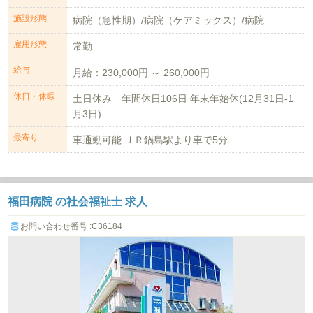
施設形態
病院（急性期）/病院（ケアミックス）/病院
雇用形態
常勤
給与
月給：230,000円 ～ 260,000円
休日・休暇
土日休み 年間休日106日 年末年始休(12月31日‐1
月3日)
最寄り
車通勤可能 ＪＲ鍋島駅より車で5分
福田病院 の社会福祉士 求人
お問い合わせ番号 :C36184