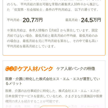
のうち、 平均月給の算出可能な常勤の募集求人10件※から集計し
た 「佐賀県・社会福祉士」条件の平均月給は、 以下の通りです。
20.7
24.5
万円
万円
平均月給：
最高月給：
※算出月給は、各求人情報の【月給】から算出しています。固定
月給ではない場合、最低月給と最高月給の平均値、最低月給のみ
の場合は、最低月給を元に平均月給を算出し、その中で最も高い
平均月給を最高月給としています。
ケア人材バンクの特徴
医療・介護に特化した株式会社エス・エム・エスが運営してい
るメリット
医療、介護のお仕事紹介に特化した、株式会社エス・エム・エスが、
日本全国でサービスを提供しているため、さまざまな介護施設や医療
機関の求人を紹介することが可能です。
老健、特養、有料、居宅、グループホーム、サ高住、デイサービス、