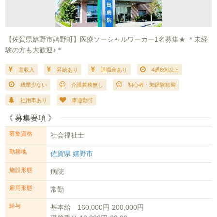
【佐賀県嬉野市嬉野町】医療ソーシャルワーカー1名募集★ ＊未経
験の方も大歓迎♪＊
高収入
昇給あり
退職金あり
4週8休以上
残業少ない
介護兼務無し
初心者・未経験歓迎
社用車あり
車通勤可
《 募集要項 》
募集資格
社会福祉士
勤務地
佐賀県 嬉野市
施設形態
病院
雇用形態
常勤
給与
基本給 160,000円-200,000円