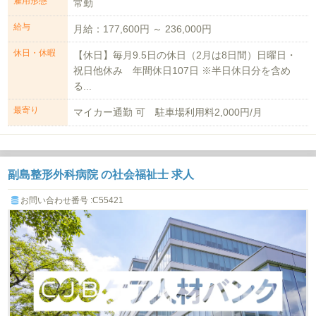
雇用形態
常勤
給与
月給：177,600円 ～ 236,000円
休日・休暇
【休日】毎月9.5日の休日（2月は8日間）日曜日・
祝日他休み 年間休日107日 ※半日休日分を含め
る...
最寄り
マイカー通勤 可 駐車場利用料2,000円/月
副島整形外科病院 の社会福祉士 求人
お問い合わせ番号 :C55421