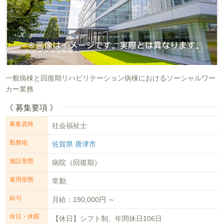
一般病棟と回復期リハビリテーション病棟におけるソーシャルワー
カー業務
《 募集要項 》
募集資格
社会福祉士
勤務地
佐賀県 唐津市
施設形態
病院（回復期）
雇用形態
常勤
給与
月給：190,000円 ～
休日・休暇
【休日】シフト制、年間休日106日