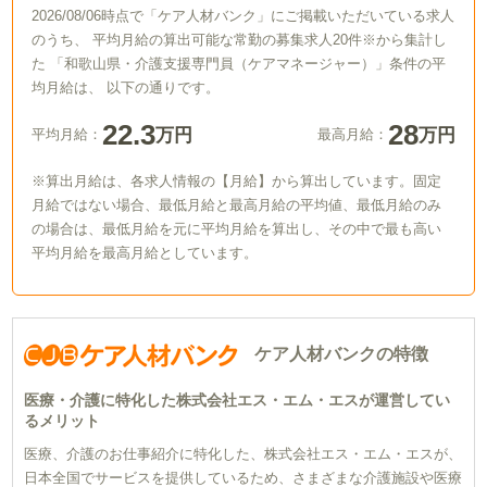
2026/08/06時点で「ケア人材バンク」にご掲載いただいている求人
のうち、 平均月給の算出可能な常勤の募集求人20件※から集計し
た 「和歌山県・介護支援専門員（ケアマネージャー）」条件の平
均月給は、 以下の通りです。
22.3
28
万円
万円
平均月給：
最高月給：
※算出月給は、各求人情報の【月給】から算出しています。固定
月給ではない場合、最低月給と最高月給の平均値、最低月給のみ
の場合は、最低月給を元に平均月給を算出し、その中で最も高い
平均月給を最高月給としています。
ケア人材バンクの特徴
医療・介護に特化した株式会社エス・エム・エスが運営してい
るメリット
医療、介護のお仕事紹介に特化した、株式会社エス・エム・エスが、
日本全国でサービスを提供しているため、さまざまな介護施設や医療