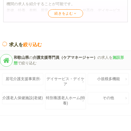
機関の求人を紹介することが可能です。
老健、特養、有料、居宅、グループホーム、サ高住、デイサービス、
デイケア、訪問介護から、小規模多機能、障がい者施設、地域包括ま
で、ハローワークや協会では見つけにくい求人情報を幅広く取り揃え
ています。
ケア人材バンクでは、介護資格を生かして更にキャリアアップしたい
求人を
絞り込む
求職者の皆様への転職支援を行っています。
ケアマネージャー取得直後の未経験。
和歌山県
の
介護支援専門員（ケアマネージャー）
の求人を
施設形
介護支援専門員更新研修をきっかけにケアマネ職の復職を考えて
態
で絞り込む
いる。
社会福祉士、精神保健福祉士の資格を生かして、生活相談員とし
居宅介護支援事業所
デイサービス・デイケ
小規模多機能
て就職、転職したい。
ア
介護福祉士として、転職で更にステップアップしたい。
サービス管理責任者、児童発達支援管理責任者として、大きな障
介護老人保健施設(老健)
特別養護老人ホーム(特
その他
がい福祉サービス事業所で活躍の場を広げたい。
養)
このようなご要望に対応いたします、無料会員登録で今すぐご相談く
ださい！