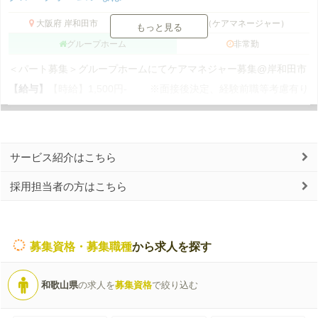
大阪府 岸和田市
介護支援専門員（ケアマネージャー）
もっと見る
グループホーム
非常勤
＜パート募集＞グループホームにてケアマネジャー募集@岸和田市
【給与】
【時給】1,500円- ※面接後決定、経験前職等考慮有り
サービス紹介はこちら
採用担当者の方はこちら
募集資格・募集職種
から求人を探す
和歌山県
の求人を
募集資格
で絞り込む