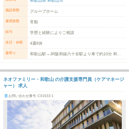
和歌山県 和歌山市
施設形態
グループホーム
雇用形態
常勤
給与
学歴と経験によりご相談
休日・休暇
4週8休
最寄り
和歌山駅→JR阪和線六十谷駅より車で約10分 和歌山市駅→和歌山バス鳴滝団地...
ネオファミリー・和歌山 の介護支援専門員（ケアマネージ
ャー） 求人
お問い合わせ番号 :C01633-1