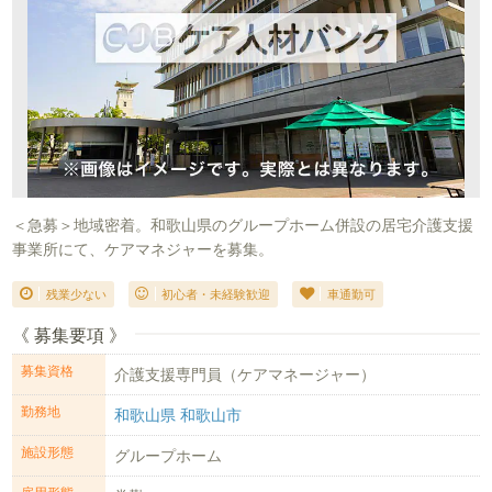
＜急募＞地域密着。和歌山県のグループホーム併設の居宅介護支援
事業所にて、ケアマネジャーを募集。
残業少ない
初心者・未経験歓迎
車通勤可
《 募集要項 》
募集資格
介護支援専門員（ケアマネージャー）
勤務地
和歌山県 和歌山市
施設形態
グループホーム