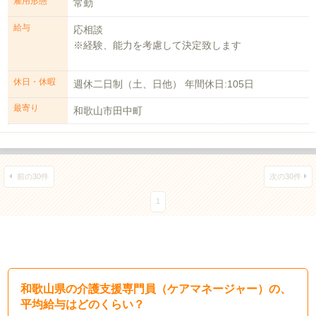
雇用形態
常勤
給与
応相談
※経験、能力を考慮して決定致します
介護福祉士 10,000円
休日・休暇
週休二日制（土、日他） 年間休日:105日
夜勤手...
最寄り
和歌山市田中町
前の30件
次の30件
1
和歌山県の介護支援専門員（ケアマネージャー）の、
平均給与はどのくらい？