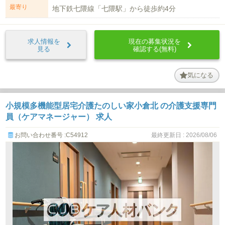
最寄り
地下鉄七隈線「七隈駅」から徒歩約4分
求人情報を
現在の募集状況を
見る
確認する(無料)
気になる
小規模多機能型居宅介護たのしい家小倉北 の介護支援専門
員（ケアマネージャー） 求人
お問い合わせ番号 :C54912
最終更新日 : 2026/08/06