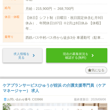
給与
月給：215,900円 ～ 268,700円
休日・休暇
【休日】シフト制（日曜日・祝日固定休含む月9日
休み）、年間休日107日 ※2月は8日休み 【休暇】
年...
最寄り
西鉄バス中村バス停から徒歩3分 車通勤可（駐車場有2,500円/月） ※距離...
求人情報を
現在の募集状況を
見る
確認する(無料)
気になる
ケアプランサービスひゅうが姪浜 の介護支援専門員（ケア
マネージャー） 求人
お問い合わせ番号 :C03966
最終更新日 : 2026/08/06