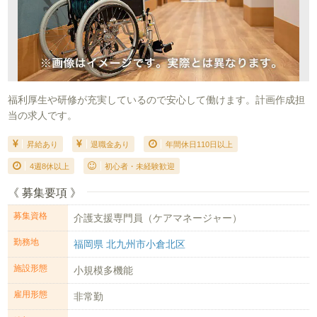
福利厚生や研修が充実しているので安心して働けます。計画作成担
当の求人です。
昇給あり
退職金あり
年間休日110日以上
4週8休以上
初心者・未経験歓迎
《 募集要項 》
募集資格
介護支援専門員（ケアマネージャー）
勤務地
福岡県 北九州市小倉北区
施設形態
小規模多機能
雇用形態
非常勤