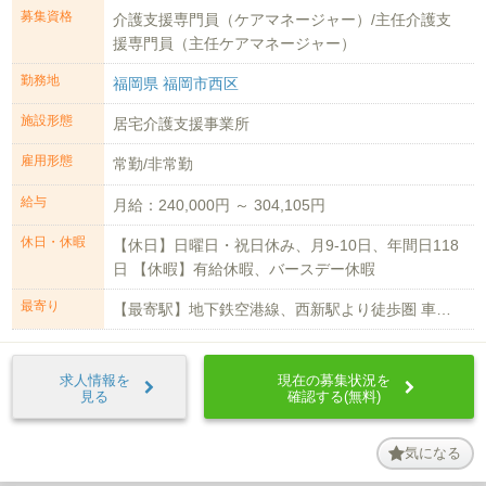
募集資格
介護支援専門員（ケアマネージャー）/主任介護支
援専門員（主任ケアマネージャー）
勤務地
福岡県 福岡市西区
施設形態
居宅介護支援事業所
雇用形態
常勤/非常勤
給与
月給：240,000円 ～ 304,105円
休日・休暇
【休日】日曜日・祝日休み、月9-10日、年間日118
日 【休暇】有給休暇、バースデー休暇
最寄り
【最寄駅】地下鉄空港線、西新駅より徒歩圏 車通勤可（無料駐車場有）
求人情報を
現在の募集状況を
見る
確認する(無料)
気になる