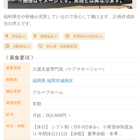
福利厚生や研修が充実しているので安心して働けます。計画作成担
当の求人です。
昇給あり
退職金あり
年間休日110日以上
4週8休以上
初心者・未経験歓迎
《 募集要項 》
募集資格
介護支援専門員（ケアマネージャー）
勤務地
福岡県 福岡市城南区
施設形態
グループホーム
雇用形態
常勤
給与
月給：263,800円 ～
休日・休暇
【休日】 シフト制（月8-9日休み） ※希望休制度あ
り 年間休日111日 【休暇】 夏季休暇・冬季...