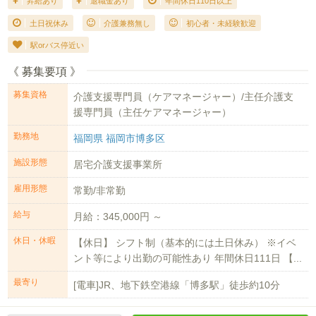
昇給あり
退職金あり
年間休日110日以上
土日祝休み
介護兼務無し
初心者・未経験歓迎
駅orバス停近い
《 募集要項 》
募集資格
介護支援専門員（ケアマネージャー）/主任介護支
援専門員（主任ケアマネージャー）
勤務地
福岡県 福岡市博多区
施設形態
居宅介護支援事業所
雇用形態
常勤/非常勤
給与
月給：345,000円 ～
休日・休暇
【休日】 シフト制（基本的には土日休み） ※イベ
ント等により出勤の可能性あり 年間休日111日 【...
最寄り
[電車]JR、地下鉄空港線「博多駅」徒歩約10分