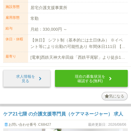
施設形態
居宅介護支援事業所
雇用形態
常勤
給与
月給：330,000円 ～
休日・休暇
【休日】 シフト制（基本的には土日休み） ※イベ
ント等により出勤の可能性あり 年間休日111日 【...
最寄り
[電車]西鉄天神大牟田線「西鉄平尾駅」より徒歩16分
求人情報を
現在の募集状況を
見る
確認する(無料)
気になる
ケア21七隈 の介護支援専門員（ケアマネージャー） 求人
お問い合わせ番号 :C68427
最終更新日 : 2026/08/06