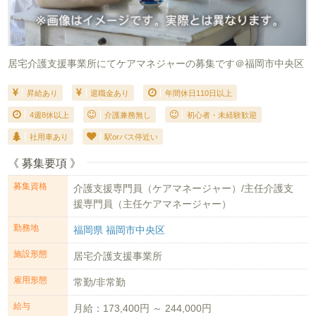
居宅介護支援事業所にてケアマネジャーの募集です＠福岡市中央区
昇給あり
退職金あり
年間休日110日以上
4週8休以上
介護兼務無し
初心者・未経験歓迎
社用車あり
駅orバス停近い
《 募集要項 》
募集資格
介護支援専門員（ケアマネージャー）/主任介護支
援専門員（主任ケアマネージャー）
勤務地
福岡県 福岡市中央区
施設形態
居宅介護支援事業所
雇用形態
常勤/非常勤
給与
月給：173,400円 ～ 244,000円