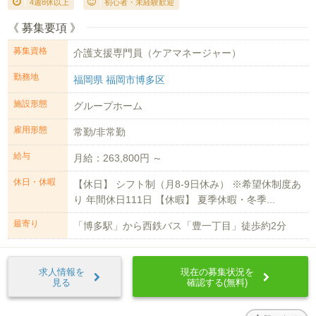
4週8休以上
初心者・未経験歓迎
《 募集要項 》
募集資格
介護支援専門員（ケアマネージャー）
勤務地
福岡県 福岡市博多区
施設形態
グループホーム
雇用形態
常勤/非常勤
給与
月給：263,800円 ～
休日・休暇
【休日】 シフト制（月8-9日休み） ※希望休制度あ
り 年間休日111日 【休暇】 夏季休暇・冬季...
最寄り
「博多駅」から西鉄バス「豊一丁目」徒歩約2分
求人情報を
現在の募集状況を
見る
確認する(無料)