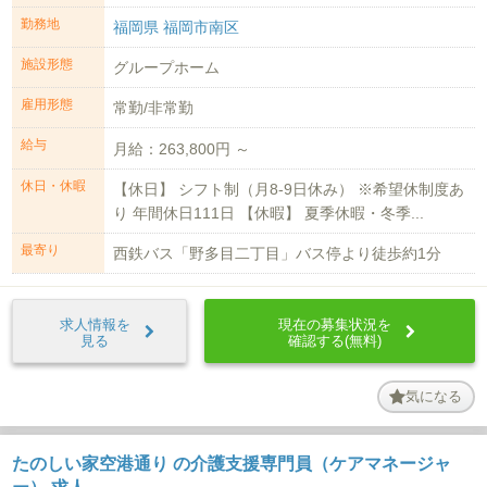
勤務地
福岡県 福岡市南区
施設形態
グループホーム
雇用形態
常勤/非常勤
給与
月給：263,800円 ～
休日・休暇
【休日】 シフト制（月8-9日休み） ※希望休制度あ
り 年間休日111日 【休暇】 夏季休暇・冬季...
最寄り
西鉄バス「野多目二丁目」バス停より徒歩約1分
求人情報を
現在の募集状況を
見る
確認する(無料)
気になる
たのしい家空港通り の介護支援専門員（ケアマネージャ
ー） 求人