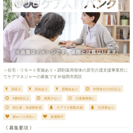
＜在宅・リモート実施あり＞調剤薬局母体の居宅介護支援事業所に
てケアマネジャーの募集です＠福岡市西区
高収入
昇給あり
退職金あり
年間休日110日以上
4週8休以上
残業少ない
介護兼務無し
初心者・未経験歓迎
ケアマネ複数在籍
社用車あり
駅orバス停近い
車通勤可
《 募集要項 》