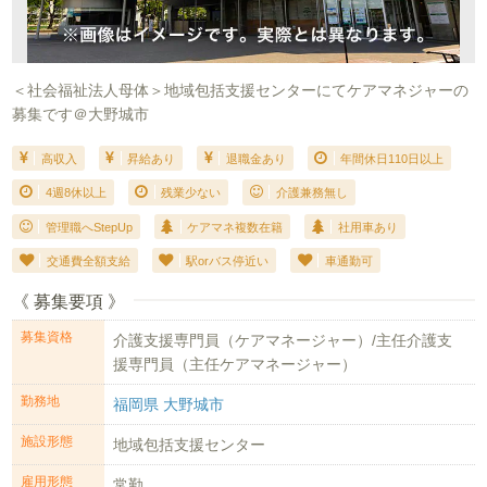
＜社会福祉法人母体＞地域包括支援センターにてケアマネジャーの
募集です＠大野城市
高収入
昇給あり
退職金あり
年間休日110日以上
4週8休以上
残業少ない
介護兼務無し
管理職へStepUp
ケアマネ複数在籍
社用車あり
交通費全額支給
駅orバス停近い
車通勤可
《 募集要項 》
募集資格
介護支援専門員（ケアマネージャー）/主任介護支
援専門員（主任ケアマネージャー）
勤務地
福岡県 大野城市
施設形態
地域包括支援センター
雇用形態
常勤