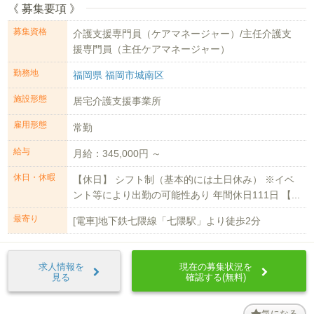
《 募集要項 》
募集資格
介護支援専門員（ケアマネージャー）/主任介護支
援専門員（主任ケアマネージャー）
勤務地
福岡県 福岡市城南区
施設形態
居宅介護支援事業所
雇用形態
常勤
給与
月給：345,000円 ～
休日・休暇
【休日】 シフト制（基本的には土日休み） ※イベ
ント等により出勤の可能性あり 年間休日111日 【...
最寄り
[電車]地下鉄七隈線「七隈駅」より徒歩2分
求人情報を
現在の募集状況を
見る
確認する(無料)
気になる