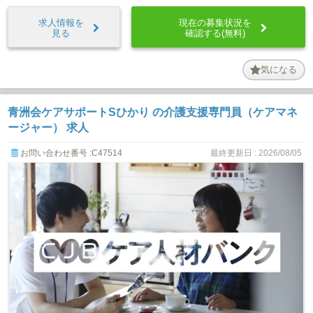
求人情報を
現在の募集状況を
見る
確認する(無料)
気になる
青洲会ケアサポートSひかり の介護支援専門員（ケアマネ
ージャー） 求人
お問い合わせ番号 :C47514
最終更新日 : 2026/08/05