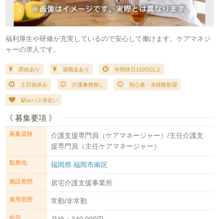
福利厚生や研修が充実しているので安心して働けます。ケアマネジ
ャーの求人です。
昇給あり
退職金あり
年間休日110日以上
土日祝休み
介護兼務無し
初心者・未経験歓迎
駅orバス停近い
《 募集要項 》
募集資格
介護支援専門員（ケアマネージャー）/主任介護支
援専門員（主任ケアマネージャー）
勤務地
福岡県 福岡市南区
施設形態
居宅介護支援事業所
雇用形態
常勤/非常勤
給与
月給：340,000円 ～