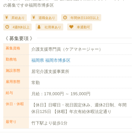
の募集です＠福岡市博多区
昇給あり
退職金あり
年間休日110日以上
4週8休以上
社用車あり
車通勤可
《 募集要項 》
募集資格
介護支援専門員（ケアマネージャー）
勤務地
福岡県 福岡市博多区
施設形態
居宅介護支援事業所
雇用形態
常勤
給与
月給：178,000円 ～ 195,000円
休日・休暇
【休日】日曜日・祝日固定休み、週休2日制、年間
休日125日 【休暇】年次有給休暇法定通り
最寄り
竹下駅より徒歩1分