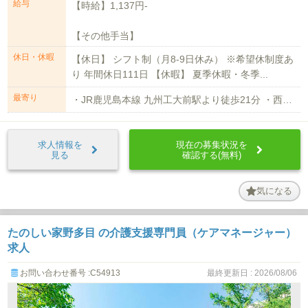
給与
【時給】1,137円-
【その他手当】
ヘルプ手当1,000円/1勤務
休日・休暇
【休日】 シフト制（月8-9日休み） ※希望休制度あ
送迎手...
り 年間休日111日 【休暇】 夏季休暇・冬季...
最寄り
・JR鹿児島本線 九州工大前駅より徒歩21分 ・西鉄バス 中井より徒歩11分...
求人情報を
現在の募集状況を
見る
確認する(無料)
気になる
たのしい家野多目 の介護支援専門員（ケアマネージャー）
求人
お問い合わせ番号 :C54913
最終更新日 : 2026/08/06