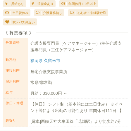
昇給あり
退職金あり
年間休日110日以上
土日祝休み
介護兼務無し
初心者・未経験歓迎
駅orバス停近い
《 募集要項 》
募集資格
介護支援専門員（ケアマネージャー）/主任介護支
援専門員（主任ケアマネージャー）
勤務地
福岡県 久留米市
施設形態
居宅介護支援事業所
雇用形態
常勤/非常勤
給与
月給：330,000円 ～
休日・休暇
【休日】 シフト制（基本的には土日休み） ※イベ
ント等により出勤の可能性あり 年間休日111日 【...
最寄り
[電車]西鉄天神大牟田線「花畑駅」より徒歩約7分