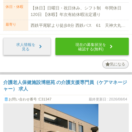
休日・休暇
【休日】日曜日・祝日休み、シフト制 年間休日
120日 【休暇】年次有給休暇法定通り
最寄り
西鉄平尾駅より徒歩8分 西鉄バス 61 天神大丸乗車し4バス停目の高砂2丁目...
求人情報を
現在の募集状況を
見る
確認する(無料)
気になる
介護老人保健施設博慈苑 の介護支援専門員（ケアマネージ
ャー） 求人
お問い合わせ番号 :C31347
最終更新日 : 2026/08/04