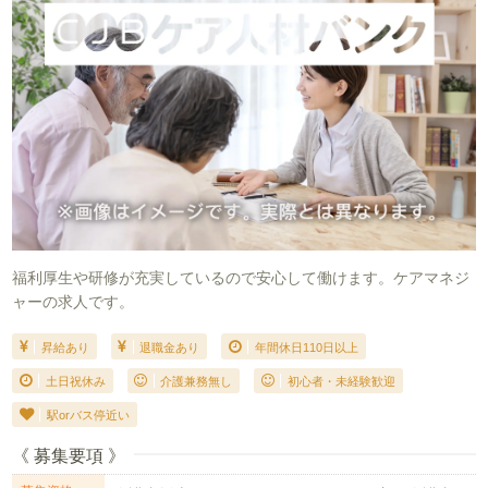
福利厚生や研修が充実しているので安心して働けます。ケアマネジ
ャーの求人です。
昇給あり
退職金あり
年間休日110日以上
土日祝休み
介護兼務無し
初心者・未経験歓迎
駅orバス停近い
《 募集要項 》