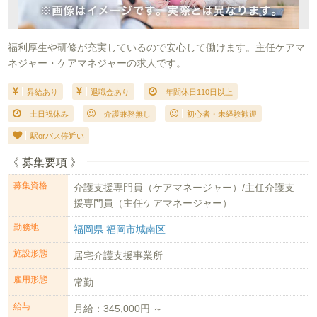
福利厚生や研修が充実しているので安心して働けます。主任ケアマ
ネジャー・ケアマネジャーの求人です。
昇給あり
退職金あり
年間休日110日以上
土日祝休み
介護兼務無し
初心者・未経験歓迎
駅orバス停近い
《 募集要項 》
募集資格
介護支援専門員（ケアマネージャー）/主任介護支
援専門員（主任ケアマネージャー）
勤務地
福岡県 福岡市城南区
施設形態
居宅介護支援事業所
雇用形態
常勤
給与
月給：345,000円 ～