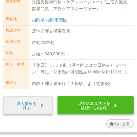
募集資格
介護支援専門員（ケアマネージャー）/主任介護支
援専門員（主任ケアマネージャー）
勤務地
福岡県 福岡市南区
施設形態
居宅介護支援事業所
雇用形態
常勤/非常勤
給与
月給：340,000円 ～
休日・休暇
【休日】 シフト制（基本的には土日休み） ※イベ
ント等により出勤の可能性あり 年間休日111日 【...
最寄り
西鉄天神大牟田線「大橋駅」より徒歩6分
求人情報を
現在の募集状況を
見る
確認する(無料)
気になる