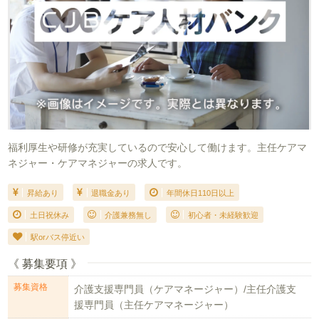
福利厚生や研修が充実しているので安心して働けます。主任ケアマ
ネジャー・ケアマネジャーの求人です。
昇給あり
退職金あり
年間休日110日以上
土日祝休み
介護兼務無し
初心者・未経験歓迎
駅orバス停近い
《 募集要項 》
募集資格
介護支援専門員（ケアマネージャー）/主任介護支
援専門員（主任ケアマネージャー）