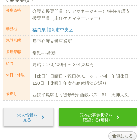
《 募集要項 》
募集資格
介護支援専門員（ケアマネージャー）/主任介護支
援専門員（主任ケアマネージャー）
勤務地
福岡県 福岡市中央区
施設形態
居宅介護支援事業所
雇用形態
常勤/非常勤
給与
月給：173,400円 ～ 244,000円
休日・休暇
【休日】日曜日・祝日休み、シフト制 年間休日
120日 【休暇】年次有給休暇法定通り
最寄り
西鉄平尾駅より徒歩8分 西鉄バス 61 天神大丸乗車し4バス停目の高砂2丁目...
求人情報を
現在の募集状況を
見る
確認する(無料)
気になる