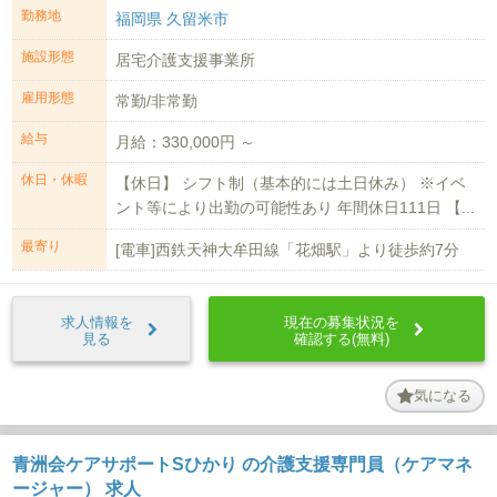
勤務地
福岡県 久留米市
施設形態
居宅介護支援事業所
雇用形態
常勤/非常勤
給与
月給：330,000円 ～
休日・休暇
【休日】 シフト制（基本的には土日休み） ※イベ
ント等により出勤の可能性あり 年間休日111日 【...
最寄り
[電車]西鉄天神大牟田線「花畑駅」より徒歩約7分
求人情報を
現在の募集状況を
見る
確認する(無料)
気になる
青洲会ケアサポートSひかり の介護支援専門員（ケアマネ
ージャー） 求人