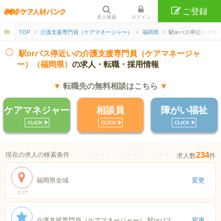
ご登録
求人検索
ログイン
TOP
介護支援専門員（ケアマネージャー）
福岡県
駅orバス停近い の求
駅orバス停近いの介護支援専門員（ケアマネージャ
ー）（福岡県）
の求人・転職・採用情報
▼
転職先の無料相談はこちら
▼
ケアマネジャー
相談員
障がい福祉
CLICK ▶︎
CLICK ▶︎
CLICK ▶︎
234
現在の求人の検索条件
・・・・・・・・・・・・・・・・・・・・・・
求人数
件
福岡県全域
変更
エリア
介護支援専門員（ケアマネージャー） 駅orバス停近い
変更