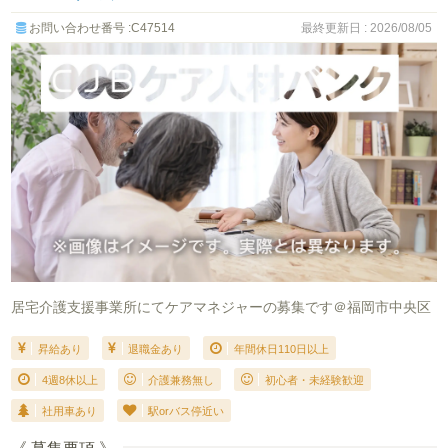
お問い合わせ番号 :C47514
最終更新日 : 2026/08/05
居宅介護支援事業所にてケアマネジャーの募集です＠福岡市中央区
昇給あり
退職金あり
年間休日110日以上
4週8休以上
介護兼務無し
初心者・未経験歓迎
社用車あり
駅orバス停近い