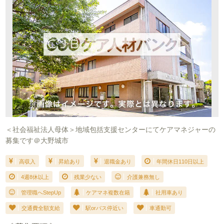
＜社会福祉法人母体＞地域包括支援センターにてケアマネジャーの
募集です＠大野城市
高収入
昇給あり
退職金あり
年間休日110日以上
4週8休以上
残業少ない
介護兼務無し
管理職へStepUp
ケアマネ複数在籍
社用車あり
交通費全額支給
駅orバス停近い
車通勤可