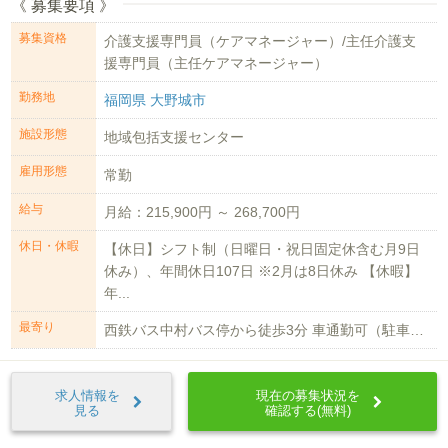
《 募集要項 》
募集資格
介護支援専門員（ケアマネージャー）/主任介護支
援専門員（主任ケアマネージャー）
勤務地
福岡県 大野城市
施設形態
地域包括支援センター
雇用形態
常勤
給与
月給：215,900円 ～ 268,700円
休日・休暇
【休日】シフト制（日曜日・祝日固定休含む月9日
休み）、年間休日107日 ※2月は8日休み 【休暇】
年...
最寄り
西鉄バス中村バス停から徒歩3分 車通勤可（駐車場有2,500円/月） ※距離...
求人情報を
現在の募集状況を
見る
確認する(無料)