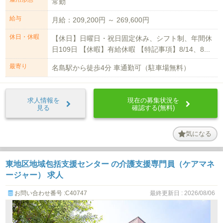
常勤
給与
月給：209,200円 ～ 269,600円
休日・休暇
【休日】日曜日・祝日固定休み、シフト制、年間休
日109日 【休暇】有給休暇 【特記事項】8/14、8...
最寄り
名島駅から徒歩4分 車通勤可（駐車場無料）
求人情報を
現在の募集状況を
見る
確認する(無料)
気になる
東地区地域包括支援センター の介護支援専門員（ケアマネ
ージャー） 求人
お問い合わせ番号 :C40747
最終更新日 : 2026/08/06