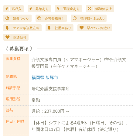
高収入
昇給あり
退職金あり
4週8休以上
残業少ない
介護兼務無し
管理職へStepUp
ケアマネ複数在籍
社用車あり
駅orバス停近い
車通勤可
《 募集要項 》
募集資格
介護支援専門員（ケアマネージャー）/主任介護支
援専門員（主任ケアマネージャー）
勤務地
福岡県 飯塚市
施設形態
居宅介護支援事業所
雇用形態
常勤
給与
月給：237,800円 ～
休日・休暇
【休日】シフトによる4週9休（日曜日、その他）、
年間休日117日 【休暇】有給休暇（法定通り）