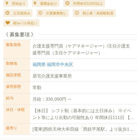
昇給あり
退職金あり
年間休日110日以上
土日祝休み
介護兼務無し
初心者・未経験歓迎
駅orバス停近い
《 募集要項 》
募集資格
介護支援専門員（ケアマネージャー）/主任介護支
援専門員（主任ケアマネージャー）
勤務地
福岡県 福岡市中央区
施設形態
居宅介護支援事業所
雇用形態
常勤
給与
月給：330,000円 ～
休日・休暇
【休日】 シフト制（基本的には土日休み） ※イベ
ント等により出勤の可能性あり 年間休日111日 【...
最寄り
[電車]西鉄天神大牟田線「西鉄平尾駅」より徒歩16分