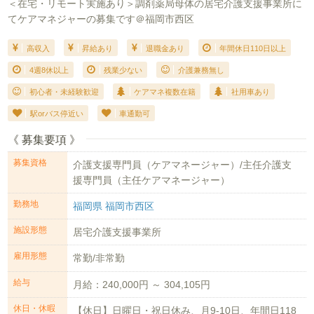
＜在宅・リモート実施あり＞調剤薬局母体の居宅介護支援事業所に
てケアマネジャーの募集です＠福岡市西区
高収入
昇給あり
退職金あり
年間休日110日以上
4週8休以上
残業少ない
介護兼務無し
初心者・未経験歓迎
ケアマネ複数在籍
社用車あり
駅orバス停近い
車通勤可
《 募集要項 》
募集資格
介護支援専門員（ケアマネージャー）/主任介護支
援専門員（主任ケアマネージャー）
勤務地
福岡県 福岡市西区
施設形態
居宅介護支援事業所
雇用形態
常勤/非常勤
給与
月給：240,000円 ～ 304,105円
休日・休暇
【休日】日曜日・祝日休み、月9-10日、年間日118