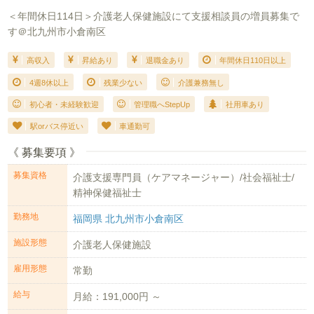
＜年間休日114日＞介護老人保健施設にて支援相談員の増員募集で
す＠北九州市小倉南区
高収入
昇給あり
退職金あり
年間休日110日以上
4週8休以上
残業少ない
介護兼務無し
初心者・未経験歓迎
管理職へStepUp
社用車あり
駅orバス停近い
車通勤可
《 募集要項 》
募集資格
介護支援専門員（ケアマネージャー）/社会福祉士/
精神保健福祉士
勤務地
福岡県 北九州市小倉南区
施設形態
介護老人保健施設
雇用形態
常勤
給与
月給：191,000円 ～