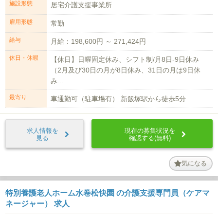
施設形態
居宅介護支援事業所
雇用形態
常勤
給与
月給：198,600円 ～ 271,424円
休日・休暇
【休日】日曜固定休み、シフト制/月8日-9日休み
（2月及び30日の月が8日休み、31日の月は9日休
み...
最寄り
車通勤可（駐車場有） 新飯塚駅から徒歩5分
求人情報を
現在の募集状況を
見る
確認する(無料)
気になる
特別養護老人ホーム水卷松快園 の介護支援専門員（ケアマ
ネージャー） 求人