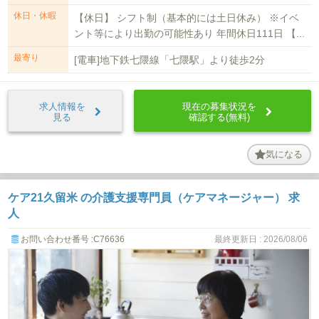
休日・休暇
【休日】 シフト制（基本的には土日休み） ※イベ
ント等により出勤の可能性あり 年間休日111日 【...
最寄り
[電車]地下鉄七隈線「七隈駅」より徒歩2分
求人情報を
現在の募集状況を
見る
確認する(無料)
気になる
ケア21久留米 の介護支援専門員（ケアマネージャー） 求
人
お問い合わせ番号 :C76636
最終更新日 : 2026/08/06