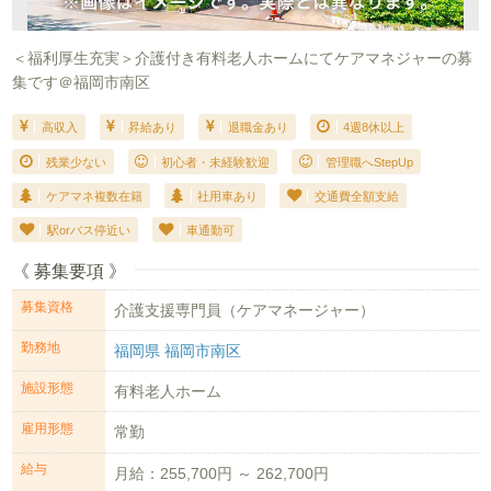
＜福利厚生充実＞介護付き有料老人ホームにてケアマネジャーの募
集です＠福岡市南区
高収入
昇給あり
退職金あり
4週8休以上
残業少ない
初心者・未経験歓迎
管理職へStepUp
ケアマネ複数在籍
社用車あり
交通費全額支給
駅orバス停近い
車通勤可
《 募集要項 》
募集資格
介護支援専門員（ケアマネージャー）
勤務地
福岡県 福岡市南区
施設形態
有料老人ホーム
雇用形態
常勤
給与
月給：255,700円 ～ 262,700円