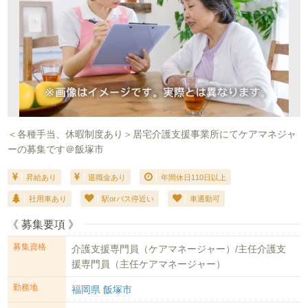
＜各種手当、休暇制度あり＞居宅介護支援事業所にてケアマネジャ
ーの募集です＠飯塚市
昇給あり
退職金あり
年間休日110日以上
社用車あり
駅orバス停近い
車通勤可
《 募集要項 》
募集資格
介護支援専門員（ケアマネージャー）/主任介護支
援専門員（主任ケアマネージャー）
勤務地
福岡県 飯塚市