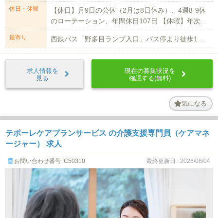
休日・休暇
【休日】月9日の公休（2月は8日休み）、4週8-9休
のローテーション、年間休日107日 【休暇】年次...
最寄り
西鉄バス「野多目ランプ入口」バス停より徒歩1分 野多目インターより車で1分 ...
求人情報を
現在の募集状況を
見る
確認する(無料)
気になる
テポーレケアプランサービス の介護支援専門員（ケアマネ
ージャー） 求人
お問い合わせ番号 :C50310
最終更新日 : 2026/08/04