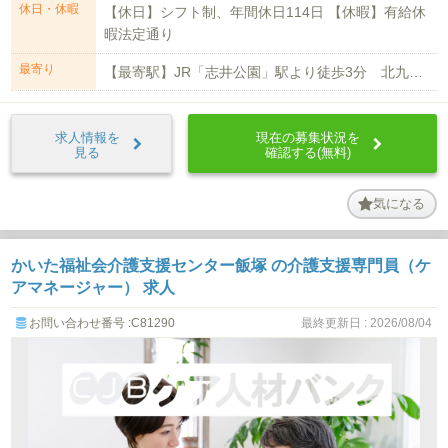
休日・休暇
【休日】シフト制、年間休日114日 【休暇】有給休
暇法定通り
最寄り
【最寄駅】JR「志井公園」駅より徒歩3分 北九州モノレール 企救丘駅より徒歩...
求人情報を
現在の募集状況を
見る
確認する(無料)
気になる
かいた福祉会介護支援センター飯塚 の介護支援専門員（ケ
アマネージャー） 求人
お問い合わせ番号 :C81290
最終更新日 : 2026/08/04