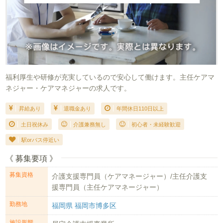
福利厚生や研修が充実しているので安心して働けます。主任ケアマ
ネジャー・ケアマネジャーの求人です。
昇給あり
退職金あり
年間休日110日以上
土日祝休み
介護兼務無し
初心者・未経験歓迎
駅orバス停近い
《 募集要項 》
募集資格
介護支援専門員（ケアマネージャー）/主任介護支
援専門員（主任ケアマネージャー）
勤務地
福岡県 福岡市博多区
施設形態