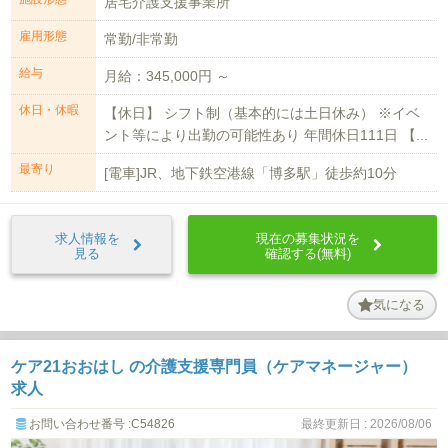
居宅介護支援事業所
雇用形態
常勤/非常勤
給与
月給：345,000円 ～
休日・休暇
【休日】 シフト制（基本的には土日休み） ※イベ
ント等により出勤の可能性あり 年間休日111日 【...
最寄り
[電車]JR、地下鉄空港線「博多駅」徒歩約10分
求人情報を
現在の募集状況を
見る
確認する(無料)
気になる
ケア21おおはし の介護支援専門員（ケアマネージャー）
求人
お問い合わせ番号 :C54826
最終更新日 : 2026/08/06