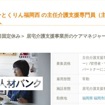
とくりん福岡西 の主任介護支援専門員（
人
日固定休み＞ 居宅介護支援事業所のケアマネジャ
主任介護支援
募集資格
ー）/管理者
パートナーに
雇用形態
常勤
施設形態
居宅介護支援
勤務地
福岡県 福岡市