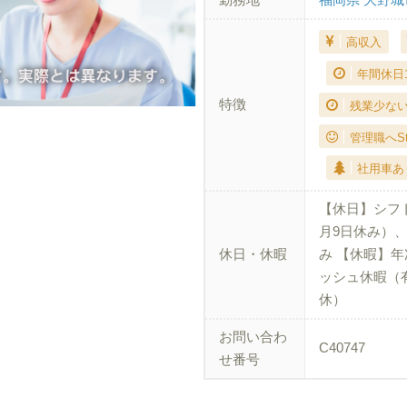
高収入
年間休日
特徴
残業少な
管理職へSt
社用車あ
【休日】シフ
月9日休み）、
休日・休暇
み 【休暇】
ッシュ休暇（有
休）
お問い合わ
C40747
せ番号