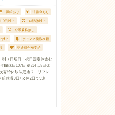
昇給あり
退職金あり
110日以上
4週8休以上
い
介護兼務無し
epUp
ケアマネ複数在籍
り
交通費全額支給
ト制（日曜日・祝日固定休含む
年間休日107日 ※2月は8日休
年次有給休暇法定通り、リフレ
給休暇3日+公休2日で5連