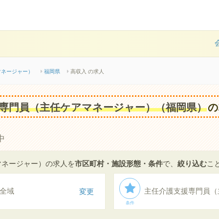
マネージャー）
福岡県
高収入 の求人
専門員（主任ケアマネージャー）（福岡県）
の
中
マネージャー）の求人を
市区町村・施設形態・条件
で、
絞り込む
こ
全域
変更
条件