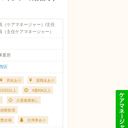
員（ケアマネージャー）/主任
員（主任ケアマネージャー）
事業所
西区
昇給あり
退職金あり
110日以上
4週8休以上
い
介護兼務無し
未経験歓迎
複数在籍
社用車あり