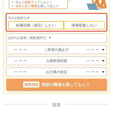
今より
給料アップ
したい！
自分に合う職場
を探してほしい
今のお気持ち▼
転職活動（就活）したい
情報収集したい
お持ちの資格（複数選択可）▼
ケアマネ
未経験ケアマネ
未経験ケアマネ
（経験あり）
（実務研修前）
（実務研修修了）
主任ケアマネ
社会福祉士
精神保健福祉士
介護福祉士
社会福祉主事任用
相談支援専門員
サービス管理責任者
児童発達支援管理責任者
無資格
その他
無料相談
理想の職場を探してもらう
目次