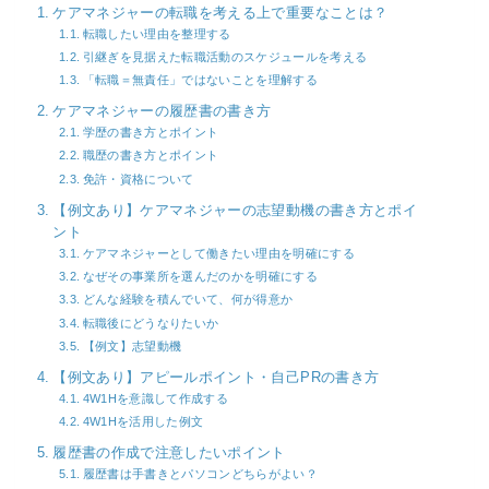
ケアマネジャーの転職を考える上で重要なことは？
転職したい理由を整理する
引継ぎを見据えた転職活動のスケジュールを考える
「転職＝無責任」ではないことを理解する
ケアマネジャーの履歴書の書き方
学歴の書き方とポイント
職歴の書き方とポイント
免許・資格について
【例文あり】ケアマネジャーの志望動機の書き方とポイ
ント
ケアマネジャーとして働きたい理由を明確にする
なぜその事業所を選んだのかを明確にする
どんな経験を積んでいて、何が得意か
転職後にどうなりたいか
【例文】志望動機
【例文あり】アピールポイント・自己PRの書き方
4W1Hを意識して作成する
4W1Hを活用した例文
履歴書の作成で注意したいポイント
履歴書は手書きとパソコンどちらがよい？