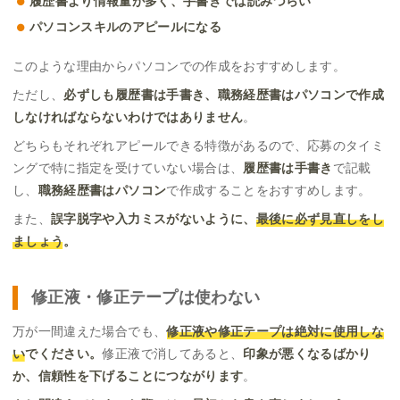
履歴書より情報量が多く、手書きでは読みづらい
パソコンスキルのアピールになる
このような理由からパソコンでの作成をおすすめします。
ただし、
必ずしも履歴書は手書き、職務経歴書はパソコンで作成
しなければならないわけではありません
。
どちらもそれぞれアピールできる特徴があるので、応募のタイミ
ングで特に指定を受けていない場合は、
履歴書は手書き
で記載
し、
職務経歴書はパソコン
で作成することをおすすめします。
また、
誤字脱字や入力ミスがないように、
最後に必ず見直しをし
ましょう
。
修正液・修正テープは使わない
万が一間違えた場合でも、
修正液や修正テープは絶対に使用しな
い
でください。
修正液で消してあると、
印象が悪くなるばかり
か、信頼性を下げることにつながります
。